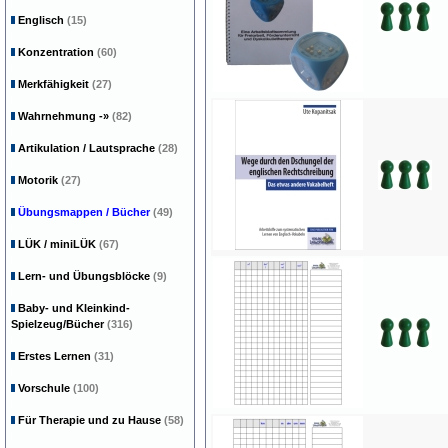
Englisch
(15)
Konzentration
(60)
Merkfähigkeit
(27)
Wahrnehmung
-»
(82)
Artikulation / Lautsprache
(28)
Motorik
(27)
Übungsmappen / Bücher
(49)
LÜK / miniLÜK
(67)
Lern- und Übungsblöcke
(9)
Baby- und Kleinkind-
Spielzeug/Bücher
(316)
Erstes Lernen
(31)
Vorschule
(100)
Für Therapie und zu Hause
(58)