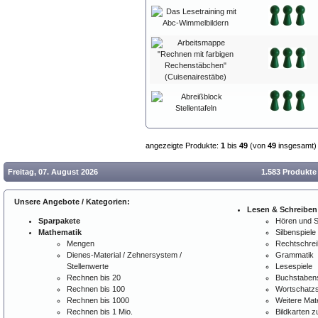
angezeigte Produkte:
1
bis
49
(von
49
insgesamt)
Freitag, 07. August 2026
1.583 Produkte
Unsere Angebote / Kategorien:
Lesen & Schreiben
Sparpakete
Hören und 
Mathematik
Silbenspiele
Mengen
Rechtschre
Dienes-Material / Zehnersystem /
Grammatik
Stellenwerte
Lesespiele
Rechnen bis 20
Buchstabens
Rechnen bis 100
Wortschatzs
Rechnen bis 1000
Weitere Mate
Rechnen bis 1 Mio.
Bildkarten 