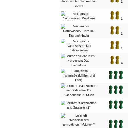
1
1
1
1
4