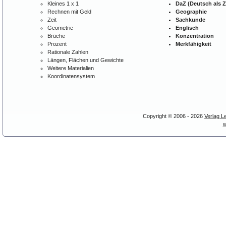
Kleines 1 x 1
DaZ (Deutsch als 
Rechnen mit Geld
Geographie
Zeit
Sachkunde
Geometrie
Englisch
Brüche
Konzentration
Prozent
Merkfähigkeit
Rationale Zahlen
Längen, Flächen und Gewichte
Weitere Materialien
Koordinatensystem
Copyright © 2006 - 2026
Verlag L
w