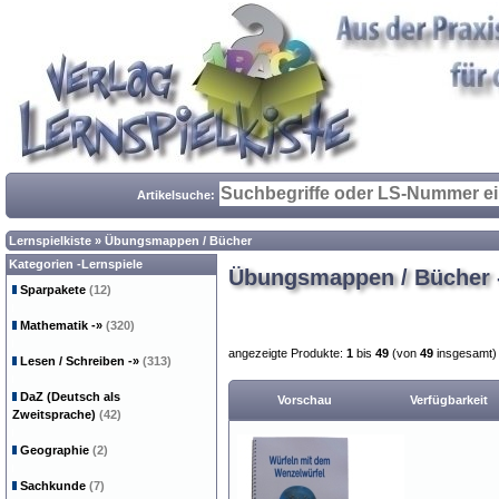
Artikelsuche:
Lernspielkiste
»
Übungsmappen / Bücher
Kategorien -Lernspiele
Übungsmappen / Bücher -
Sparpakete
(12)
Mathematik
-»
(320)
angezeigte Produkte:
1
bis
49
(von
49
insgesamt)
Lesen / Schreiben
-»
(313)
DaZ (Deutsch als
Vorschau
Verfügbarkeit
Zweitsprache)
(42)
Geographie
(2)
Sachkunde
(7)