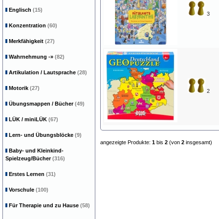
Englisch
(15)
3
Konzentration
(60)
Merkfähigkeit
(27)
Wahrnehmung
-»
(82)
Artikulation / Lautsprache
(28)
Motorik
(27)
2
Übungsmappen / Bücher
(49)
LÜK / miniLÜK
(67)
Lern- und Übungsblöcke
(9)
angezeigte Produkte:
1
bis
2
(von
2
insgesamt)
Baby- und Kleinkind-
Spielzeug/Bücher
(316)
Erstes Lernen
(31)
Vorschule
(100)
Für Therapie und zu Hause
(58)