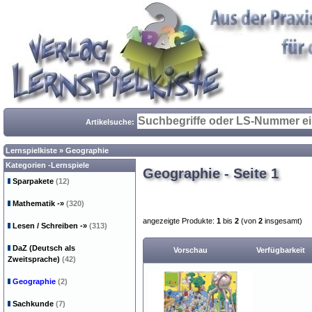
Artikelsuche:
Lernspielkiste
»
Geographie
Kategorien -Lernspiele
Geographie - Seite 1
Sparpakete
(12)
Mathematik
-»
(320)
angezeigte Produkte:
1
bis
2
(von
2
insgesamt)
Lesen / Schreiben
-»
(313)
DaZ (Deutsch als
Vorschau
Verfügbarkeit
Zweitsprache)
(42)
Geographie
(2)
Sachkunde
(7)