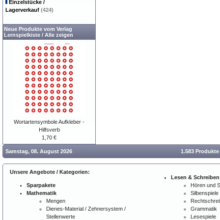
Einzelstücke /
Lagerverkauf
(424)
Neue Produkte vom Verlag
Lernspielkiste
/
Alle zeigen
Wortartensymbole Aufkleber -
Hilfsverb
1,70 €
Samstag, 08. August 2026
1.583 Produkte
Unsere Angebote / Kategorien:
Lesen & Schreiben
Sparpakete
Hören und 
Mathematik
Silbenspiele
Mengen
Rechtschre
Dienes-Material / Zehnersystem /
Grammatik
Stellenwerte
Lesespiele