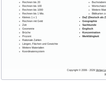
Rechnen bis 20
Buchstabens
Rechnen bis 100
Wortschatzs
Rechnen bis 1000
Weitere Mate
Rechnen bis 1 Mio.
Bildkarten 
Kleines 1 x 1
DaZ (Deutsch als 
Rechnen mit Geld
Geographie
Zeit
Sachkunde
Geometrie
Englisch
Brüche
Konzentration
Prozent
Merkfähigkeit
Rationale Zahlen
Längen, Flächen und Gewichte
Weitere Materialien
Koordinatensystem
Copyright © 2006 - 2026
Verlag L
w