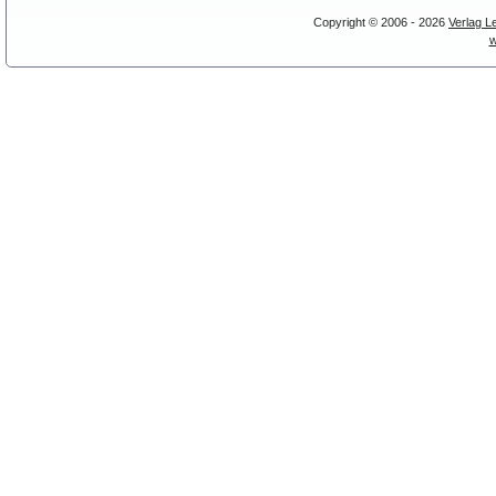
Copyright © 2006 - 2026
Verlag L
w