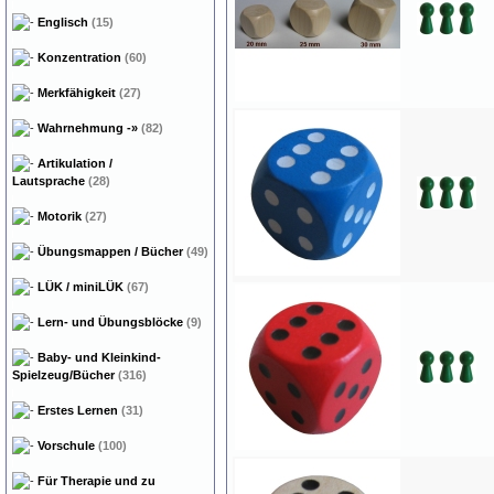
Englisch
(15)
Konzentration
(60)
Merkfähigkeit
(27)
Wahrnehmung
-»
(82)
Artikulation /
Lautsprache
(28)
Motorik
(27)
Übungsmappen / Bücher
(49)
LÜK / miniLÜK
(67)
Lern- und Übungsblöcke
(9)
Baby- und Kleinkind-
Spielzeug/Bücher
(316)
Erstes Lernen
(31)
Vorschule
(100)
Für Therapie und zu