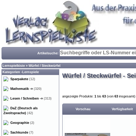
Artikelsuche:
Lernspielkiste
»
Würfel / Steckwürfel
Kategorien -Lernspiele
Würfel / Steckwürfel - Sei
Sparpakete
(12)
Mathematik
-»
(320)
angezeigte Produkte:
1
bis
63
(von
63
insgesamt)
Lesen / Schreiben
-»
(313)
DaZ (Deutsch als
Vorschau
Verfügbarkeit
Zweitsprache)
(42)
Geographie
(2)
Sachkunde
(7)