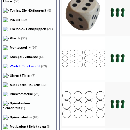
Hause
(58)
Tonies. Die Hörfiguren®
(5)
Puzzle
(105)
Therapie-/ Handpuppen
(21)
Plüsch
(91)
Montessori
-»
(94)
Stempel / Zubehör
(51)
Würfel / Steckwürfel
(63)
Uhren / Timer
(7)
Sanduhren / Buzzer
(12)
Blankomaterial
(23)
Spielekartons /
Schachteln
(5)
Spielezubehör
(61)
Motivation / Belohnung
(6)