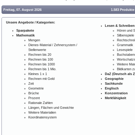
Freitag, 07. August 2026
1.583 Produkte
Unsere Angebote / Kategorien:
Lesen & Schreiben
Sparpakete
Hören und 
Mathematik
Silbenspiele
Mengen
Rechtschre
Dienes-Material / Zehnersystem /
Grammatik
Stellenwerte
Lesespiele
Rechnen bis 20
Buchstabens
Rechnen bis 100
Wortschatzs
Rechnen bis 1000
Weitere Mate
Rechnen bis 1 Mio.
Bildkarten 
Kleines 1 x 1
DaZ (Deutsch als 
Rechnen mit Geld
Geographie
Zeit
Sachkunde
Geometrie
Englisch
Brüche
Konzentration
Prozent
Merkfähigkeit
Rationale Zahlen
Längen, Flächen und Gewichte
Weitere Materialien
Koordinatensystem