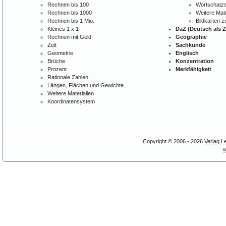
Rechnen bis 100
Wortschatzs
Rechnen bis 1000
Weitere Mate
Rechnen bis 1 Mio.
Bildkarten 
Kleines 1 x 1
DaZ (Deutsch als 
Rechnen mit Geld
Geographie
Zeit
Sachkunde
Geometrie
Englisch
Brüche
Konzentration
Prozent
Merkfähigkeit
Rationale Zahlen
Längen, Flächen und Gewichte
Weitere Materialien
Koordinatensystem
Copyright © 2006 - 2026
Verlag L
w