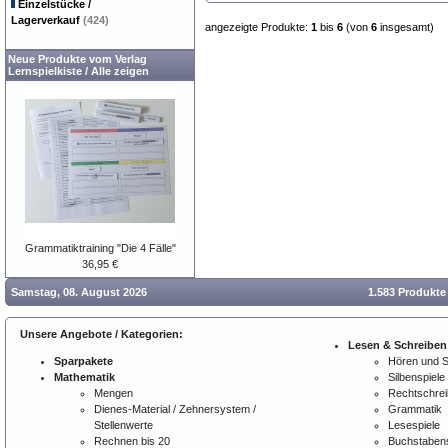
Einzelstücke /
Lagerverkauf
(424)
angezeigte Produkte:
1
bis
6
(von
6
insgesamt)
Neue Produkte vom Verlag
Lernspielkiste
/
Alle zeigen
Grammatiktraining "Die 4 Fälle"
36,95 €
Samstag, 08. August 2026
1.583 Produkte
Unsere Angebote / Kategorien:
Lesen & Schreiben
Sparpakete
Hören und 
Mathematik
Silbenspiele
Mengen
Rechtschre
Dienes-Material / Zehnersystem /
Grammatik
Stellenwerte
Lesespiele
Rechnen bis 20
Buchstabens