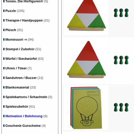
Tonies. Die Hörfiguren®
(5)
Puzzle
(105)
Therapie-/ Handpuppen
(21)
Plüsch
(91)
Montessori
-»
(94)
Stempel / Zubehör
(51)
Würfel / Steckwürfel
(63)
Uhren / Timer
(7)
Sanduhren / Buzzer
(12)
Blankomaterial
(23)
Spielekartons / Schachteln
(5)
Spielezubehör
(61)
Motivation / Belohnung
(6)
Geschenk-Gutscheine
(4)