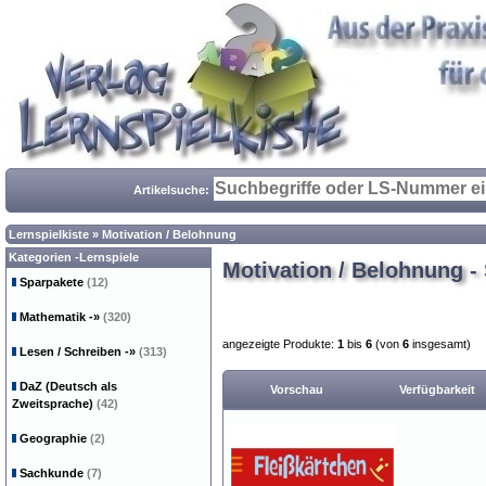
Artikelsuche:
Lernspielkiste
»
Motivation / Belohnung
Kategorien -Lernspiele
Motivation / Belohnung - 
Sparpakete
(12)
Mathematik
-»
(320)
angezeigte Produkte:
1
bis
6
(von
6
insgesamt)
Lesen / Schreiben
-»
(313)
DaZ (Deutsch als
Vorschau
Verfügbarkeit
Zweitsprache)
(42)
Geographie
(2)
Sachkunde
(7)