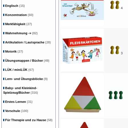
Englisch
(15)
4
Konzentration
(60)
Merkfähigkeit
(27)
Wahrnehmung
-»
(82)
Artikulation / Lautsprache
(28)
Motorik
(27)
3
Übungsmappen / Bücher
(49)
LÜK / miniLÜK
(67)
Lern- und Übungsblöcke
(9)
Baby- und Kleinkind-
Spielzeug/Bücher
(316)
Erstes Lernen
(31)
Vorschule
(100)
Für Therapie und zu Hause
(58)