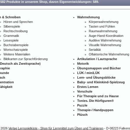
.582 Produkte in unserem Shop,
davon Eigenentwicklungen: 589.
n & Schreiben
Wahrnehmung
Hören und Sprechen
Körperwahrnehmung
Silbenspiele
Tasten und Fühlen
Rechtschreibung
Raumwahrnehmung
Grammatik
Auge-Hand-Koordination
Lesespiele
Auditive Wahrnehmung
Buchstabenspiele
Visuelle Wahrnehmung
Wortschatzspiele
Serialität
Weitere Materialien
Olfaktorische Wahrnehmung
Bildkarten zur Sprachförderung
Artikulation / Lautsprache
Deutsch als Zweitsprache)
Motorik
raphie
Übungsmappen und Bücher
kunde
LÜK / miniLÜK
isch
Lern- und Übungsblöcke
entration
Baby- und Kleinkind-Spielzeug
ähigkeit
Erstes Lernen
Vorschule
Für Therapie und zu Hause
Tonies. Die Hörfiguren®
Puzzle
Therapie-/ Handpuppen
Plüsch
- 2026
Verlag Lernspielkiste - Shop für Lernmittel zum Üben und Trainieren
- D-08223 Falkenst