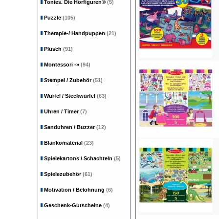
Tonies. Die Hörfiguren®
(5)
Puzzle
(105)
Therapie-/ Handpuppen
(21)
Plüsch
(91)
Montessori
-»
(94)
Stempel / Zubehör
(51)
Würfel / Steckwürfel
(63)
Uhren / Timer
(7)
Sanduhren / Buzzer
(12)
Blankomaterial
(23)
Spielekartons / Schachteln
(5)
Spielezubehör
(61)
Motivation / Belohnung
(6)
Geschenk-Gutscheine
(4)