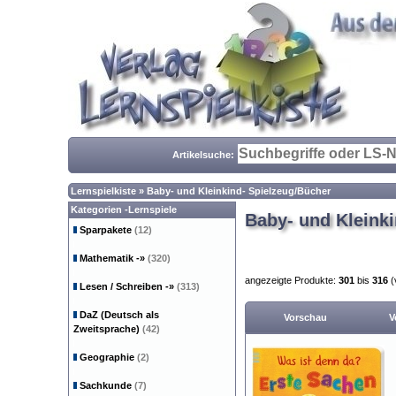
Artikelsuche:
Lernspielkiste
»
Baby- und Kleinkind- Spielzeug/Bücher
Kategorien -Lernspiele
Baby- und Kleinki
Sparpakete
(12)
Mathematik
-»
(320)
angezeigte Produkte:
301
bis
316
(
Lesen / Schreiben
-»
(313)
DaZ (Deutsch als
Vorschau
V
Zweitsprache)
(42)
Geographie
(2)
Sachkunde
(7)