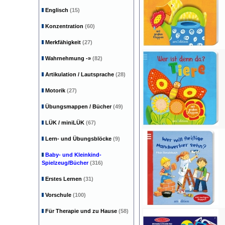
Englisch
(15)
Konzentration
(60)
Merkfähigkeit
(27)
Wahrnehmung
-»
(82)
Artikulation / Lautsprache
(28)
Motorik
(27)
Übungsmappen / Bücher
(49)
LÜK / miniLÜK
(67)
Lern- und Übungsblöcke
(9)
Baby- und Kleinkind-
Spielzeug/Bücher
(316)
Erstes Lernen
(31)
Vorschule
(100)
Für Therapie und zu Hause
(58)