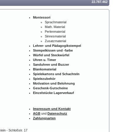
22.787.462
Montessori
Sprachmaterial
Math. Material
Perlenmaterial
Sinnesmaterial
Zusatzmaterial
Lehrer- und Pädagogikstempel
Stempelkissen und -farbe
Würfel und Steckwürfel
Uhren u. Timer
Sanduhren und Buzzer
Blankomaterial
Spielekartons und Schachteln
Spielezubehör
Motivation und Belohnung
Geschenk-Gutscheine
Einzelstücke Lagerverkauf
Impressum und Kontakt
AGB
und
Datenschutz
Zahlungsarten
ein - Schloßstr. 17