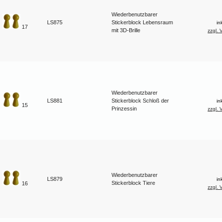
Wiederbenutzbarer
LS875
Stickerblock Lebensraum
in
17
mit 3D-Brille
zzgl. 
Wiederbenutzbarer
LS881
Stickerblock Schloß der
in
15
Prinzessin
zzgl. 
Wiederbenutzbarer
LS879
in
Stickerblock Tiere
16
zzgl. 