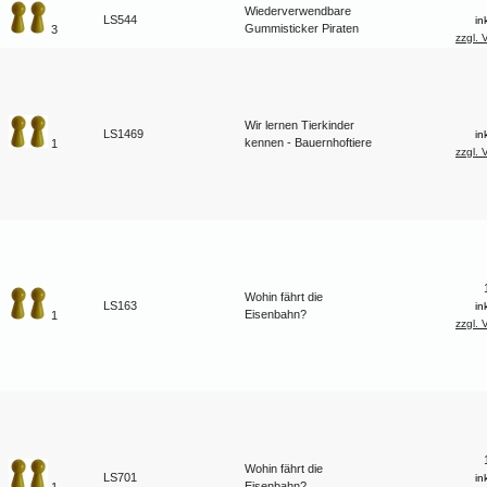
Wiederverwendbare
LS544
in
Gummisticker Piraten
3
zzgl. 
Wir lernen Tierkinder
LS1469
in
kennen - Bauernhoftiere
1
zzgl. 
Wohin fährt die
LS163
in
Eisenbahn?
1
zzgl. 
Wohin fährt die
LS701
in
Eisenbahn?