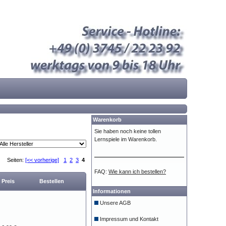
Warenkorb
Sie haben noch keine tollen
Lernspiele im Warenkorb.
Seiten:
[<< vorherige]
1
2
3
4
FAQ:
Wie kann ich bestellen?
Preis
Bestellen
Informationen
Unsere AGB
Impressum und Kontakt