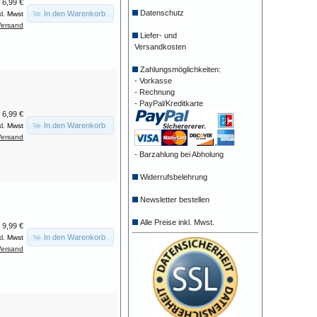
6,99 €
Datenschutz
In den Warenkorb
kl. Mwst
Versand
Liefer- und
Versandkosten
Zahlungsmöglichkeiten:
- Vorkasse
- Rechnung
- PayPal/Kreditkarte
6,99 €
In den Warenkorb
kl. Mwst
Versand
- Barzahlung bei Abholung
Widerrufsbelehrung
Newsletter bestellen
Alle Preise inkl. Mwst.
9,99 €
In den Warenkorb
kl. Mwst
Versand