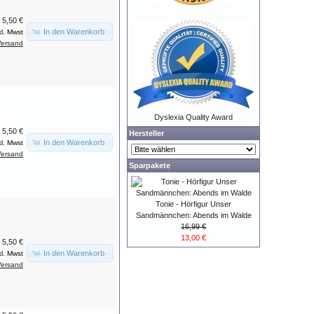
5,50 €
In den Warenkorb
kl. Mwst
Versand
Dyslexia Quality Award
5,50 €
Hersteller
In den Warenkorb
kl. Mwst
Versand
Sparpakete
Tonie - Hörfigur Unser
Sandmännchen: Abends im Walde
16,99 €
13,00 €
5,50 €
In den Warenkorb
kl. Mwst
Versand