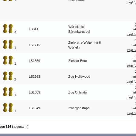
1
zzgl. 
Würfelspiel
LS841
in
Bärenkarussel
3
zzgl. 
Ziehkarre Walter mit 6
LS1715
in
Würfeln
1
zzgl. 
LS1569
Ziehtier Ente
in
1
zzgl. 
LS1663
Zug Hollywood
in
2
zzgl. 
LS1669
Zug Orlando
in
1
zzgl. 
LS1849
Zwergenstapel
in
1
zzgl. 
von
316
insgesamt)