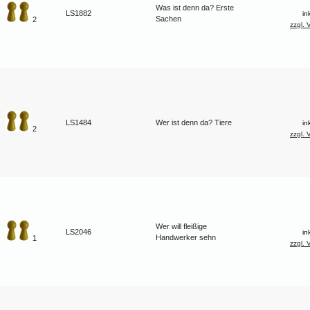
Was ist denn da? Erste
LS1882
in
Sachen
2
zzgl. 
LS1484
Wer ist denn da? Tiere
in
2
zzgl. 
Wer will fleißige
LS2046
in
Handwerker sehn
1
zzgl. 