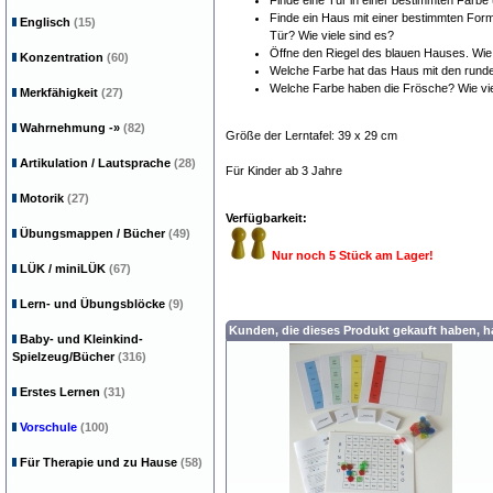
Finde eine Tür in einer bestimmten Farbe 
Finde ein Haus mit einer bestimmten Form 
Englisch
(15)
Tür? Wie viele sind es?
Öffne den Riegel des blauen Hauses. Wie
Konzentration
(60)
Welche Farbe hat das Haus mit den rund
Welche Farbe haben die Frösche? Wie vie
Merkfähigkeit
(27)
Wahrnehmung
-»
(82)
Größe der Lerntafel: 39 x 29 cm
Artikulation / Lautsprache
(28)
Für Kinder ab 3 Jahre
Motorik
(27)
Verfügbarkeit:
Übungsmappen / Bücher
(49)
Nur noch 5 Stück am Lager!
LÜK / miniLÜK
(67)
Lern- und Übungsblöcke
(9)
Kunden, die dieses Produkt gekauft haben, 
Baby- und Kleinkind-
Spielzeug/Bücher
(316)
Erstes Lernen
(31)
Vorschule
(100)
Für Therapie und zu Hause
(58)