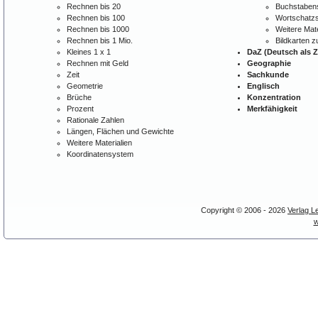
Rechnen bis 20
Buchstabens
Rechnen bis 100
Wortschatzs
Rechnen bis 1000
Weitere Mate
Rechnen bis 1 Mio.
Bildkarten 
Kleines 1 x 1
DaZ (Deutsch als 
Rechnen mit Geld
Geographie
Zeit
Sachkunde
Geometrie
Englisch
Brüche
Konzentration
Prozent
Merkfähigkeit
Rationale Zahlen
Längen, Flächen und Gewichte
Weitere Materialien
Koordinatensystem
Copyright © 2006 - 2026
Verlag L
w