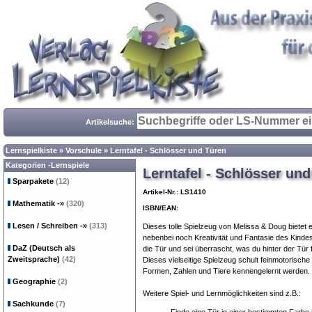
Artikelsuche:
Lernspielkiste
»
Vorschule
»
Lerntafel - Schlösser und Türen
Kategorien -Lernspiele
Lerntafel - Schlösser un
Sparpakete
(12)
Artikel-Nr.: LS1410
Mathematik
-»
(320)
ISBN/EAN:
Lesen / Schreiben
-»
(313)
Dieses tolle Spielzeug von Melissa & Doug bietet 
nebenbei noch Kreativität und Fantasie des Kindes
DaZ (Deutsch als
die Tür und sei überrascht, was du hinter der Tür f
Zweitsprache)
(42)
Dieses vielseitige Spielzeug schult feinmotorisch
Formen, Zahlen und Tiere kennengelernt werden.
Geographie
(2)
Weitere Spiel- und Lernmöglichkeiten sind z.B.:
Sachkunde
(7)