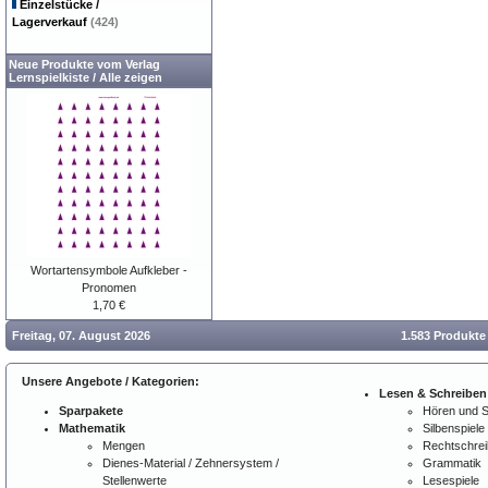
Einzelstücke /
Lagerverkauf
(424)
Neue Produkte vom Verlag
Lernspielkiste
/
Alle zeigen
Wortartensymbole Aufkleber -
Pronomen
1,70 €
Freitag, 07. August 2026
1.583 Produkte
Unsere Angebote / Kategorien:
Lesen & Schreiben
Sparpakete
Hören und 
Mathematik
Silbenspiele
Mengen
Rechtschre
Dienes-Material / Zehnersystem /
Grammatik
Stellenwerte
Lesespiele