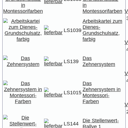
in
Montessorifarben
V
Arbeitskartei zum
Dienes-
LS1039
Grundschulsatz,
farbig
V
Das
LS139
Zehnersystem
V
Das
Zehnersystem in
LS1015
Montessori-
Farben
V
Die Stellenwert-
LS144
Rallye 1