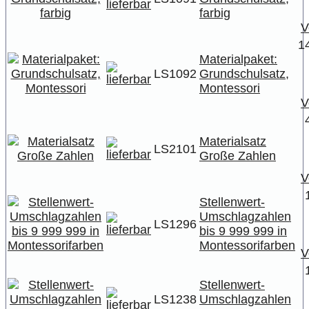
farbig
V
1
Materialpaket:
LS1092
Grundschulsatz,
Montessori
V
Materialsatz
LS2101
Große Zahlen
V
Stellenwert-
Umschlagzahlen
LS1296
bis 9 999 999 in
Montessorifarben
V
Stellenwert-
LS1238
Umschlagzahlen