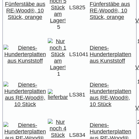
Fünferstäbe aus
LS825
RE-Wood®, 10
Stück, orange
V
5
Dienes-
LS1041
Hunderterplatten
aus Kunststoff
V
1
Dienes-
Hunderterplatten
LS381
aus RE-Wood®,
10 Stück
V
Dienes-
Hunderterplatten
LS834
aus RE-Wood®,