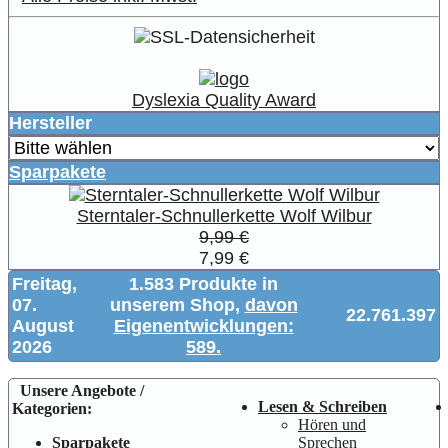
Dyslexia Quality Award
Hersteller
Sparpakete
Sterntaler-Schnullerkette Wolf Wilbur
9,99 €
7,99 €
Freitag,
1.583 Produkte in
07.
unserem Shop,
davon
22.761.397
August
Eigenentwicklungen:
2026
589.
Unsere Angebote /
Lesen & Schreiben
Kategorien:
Hören und
Sparpakete
Sprechen