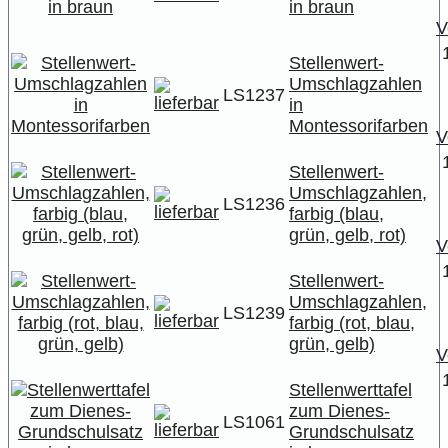
in braun
V
Stellenwert-
Umschlagzahlen
LS1237
in
Montessorifarben
V
Stellenwert-
Umschlagzahlen,
LS1236
farbig (blau,
grün, gelb, rot)
V
Stellenwert-
Umschlagzahlen,
LS1239
farbig (rot, blau,
grün, gelb)
V
Stellenwerttafel
zum Dienes-
LS1061
Grundschulsatz