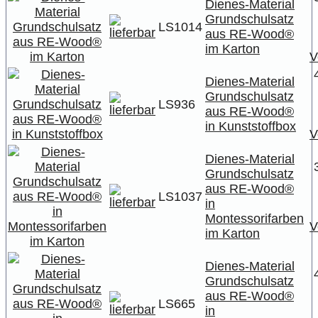
Dienes-Material
Grundschulsatz
LS1014
aus RE-Wood®
im Karton
V
Dienes-Material
Grundschulsatz
LS936
aus RE-Wood®
in Kunststoffbox
V
Dienes-Material
Grundschulsatz
aus RE-Wood®
LS1037
in
Montessorifarben
V
im Karton
Dienes-Material
Grundschulsatz
aus RE-Wood®
LS665
in