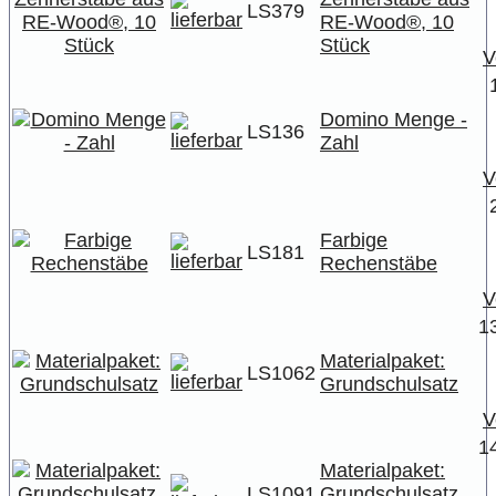
LS379
RE-Wood®, 10
Stück
V
Domino Menge -
LS136
Zahl
V
Farbige
LS181
Rechenstäbe
V
1
Materialpaket:
LS1062
Grundschulsatz
V
1
Materialpaket:
LS1091
Grundschulsatz,