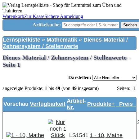
Warenkorb
Zur Kasse
Sichere Anmeldung
Artikelsuche:
Suchen
Lernspielkiste
»
Mathematik
»
Dienes-Material /
Zehnersystem / Stellenwerte
Dienes-Material / Zehnersystem / Stellenwerte -
Seite 1
Darstellen:
angezeigte Produkte:
1
bis
49
(von
49
insgesamt)
Seiten:
1
Artikel-
Vorschau
Verfügbarkeit
Produkte+
Preis
Nr.
LS1541
1 - 10, Mathe