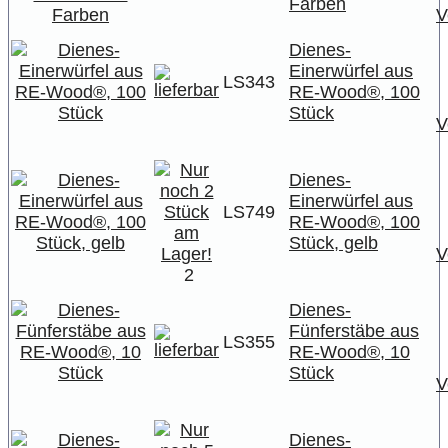
Farben
V
Dienes-
Einerwürfel aus
LS343
RE-Wood®, 100
Stück
V
Dienes-
Einerwürfel aus
LS749
RE-Wood®, 100
Stück, gelb
V
2
Dienes-
Fünferstäbe aus
LS355
RE-Wood®, 10
Stück
V
Dienes-