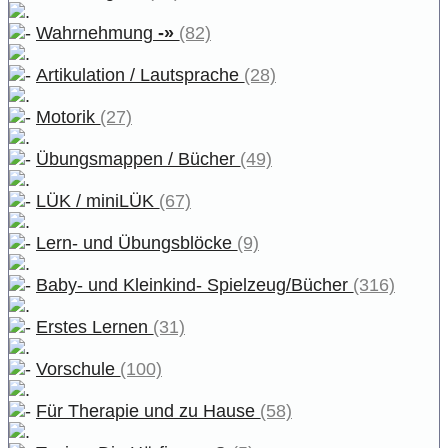
Wahrnehmung
-»
(82)
Artikulation / Lautsprache
(28)
Motorik
(27)
Übungsmappen / Bücher
(49)
LÜK / miniLÜK
(67)
Lern- und Übungsblöcke
(9)
Baby- und Kleinkind- Spielzeug/Bücher
(316)
Erstes Lernen
(31)
Vorschule
(100)
Für Therapie und zu Hause
(58)