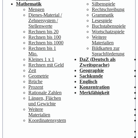
Mathematik
Silbenspiele
Mengen
Rechtschreibung
Dienes-Material /
Grammatik
Zehnersystem /
Lesespiele
Stellenwerte
Buchstabenspiele
Rechnen bis 20
Wortschatzspiele
Rechnen bis 100
Weitere
Rechnen bis 1000
Materialien
Rechnen bis 1
Bildkarten zur
Mio.
Sprachförderung
Kleines 1 x 1
DaZ (Deutsch als
Rechnen mit Geld
Zweitsprache)
Zeit
Geographie
Geometrie
Sachkunde
Brüche
Englisch
Prozent
Konzentration
Rationale Zahlen
Merkfähigkeit
Längen, Flächen
und Gewichte
Weitere
Materialien
Koordinatensystem