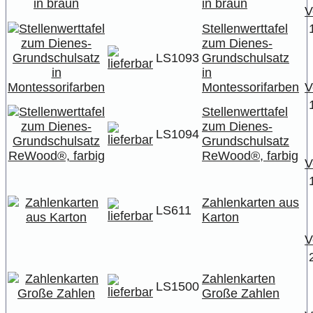
in braun
V
Stellenwerttafel
zum Dienes-
LS1093
Grundschulsatz
in
Montessorifarben
V
Stellenwerttafel
zum Dienes-
LS1094
Grundschulsatz
ReWood®, farbig
V
Zahlenkarten aus
LS611
Karton
V
Zahlenkarten
LS1500
Große Zahlen