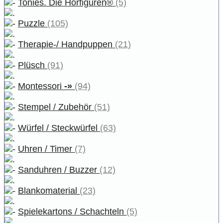
Tonies. Die Hörfiguren®
(5)
Puzzle
(105)
Therapie-/ Handpuppen
(21)
Plüsch
(91)
Montessori
-»
(94)
Stempel / Zubehör
(51)
Würfel / Steckwürfel
(63)
Uhren / Timer
(7)
Sanduhren / Buzzer
(12)
Blankomaterial
(23)
Spielekartons / Schachteln
(5)