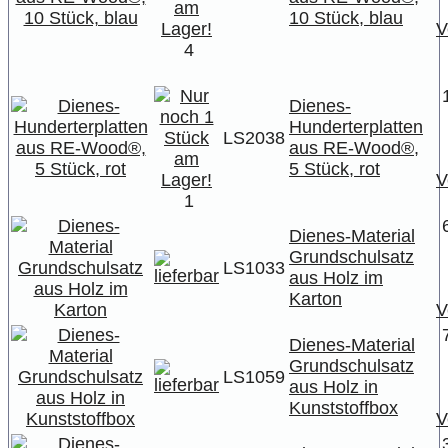
10 Stück, blau
V
4
Dienes-
Hunderterplatten
LS2038
aus RE-Wood®,
5 Stück, rot
V
1
Dienes-Material
Grundschulsatz
LS1033
aus Holz im
Karton
V
Dienes-Material
Grundschulsatz
LS1059
aus Holz in
Kunststoffbox
V