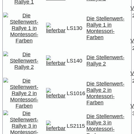
V
Die Stellenwert-
Rallye 1 in
LS130
Montessori-
Farben
V
Die Stellenwert-
LS140
Rallye 2
V
Die Stellenwert-
Rallye 2 in
LS1016
Montessori-
Farben
V
Die Stellenwert-
Rallye 3 in
LS2115
Montessori-