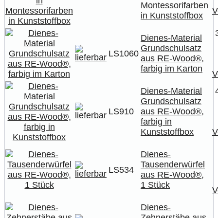
Montessorifarben
V
in Kunststoffbox
Dienes-Material
Grundschulsatz
LS1060
aus RE-Wood®,
farbig im Karton
V
Dienes-Material
Grundschulsatz
LS910
aus RE-Wood®,
farbig in
Kunststoffbox
V
Dienes-
Tausenderwürfel
LS534
aus RE-Wood®,
1 Stück
V
Dienes-
Zehnerstäbe aus