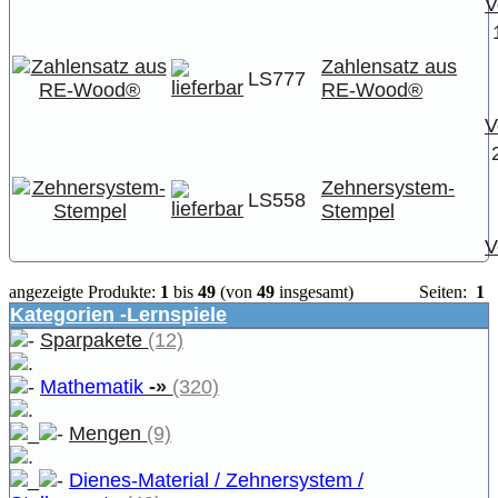
V
Zahlensatz aus
LS777
RE-Wood®
V
Zehnersystem-
LS558
Stempel
V
angezeigte Produkte:
1
bis
49
(von
49
insgesamt)
Seiten:
1
Kategorien -Lernspiele
Sparpakete
(12)
Mathematik
-»
(320)
Mengen
(9)
Dienes-Material / Zehnersystem /