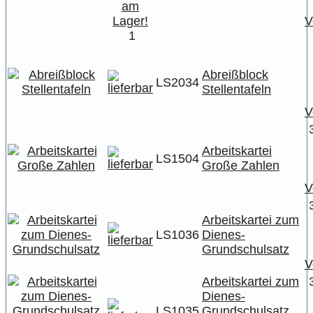
V
1
Abreißblock
LS2034
Stellentafeln
V
Arbeitskartei
LS1504
Große Zahlen
V
Arbeitskartei zum
LS1036
Dienes-
Grundschulsatz
V
Arbeitskartei zum
Dienes-
LS1035
Grundschulsatz