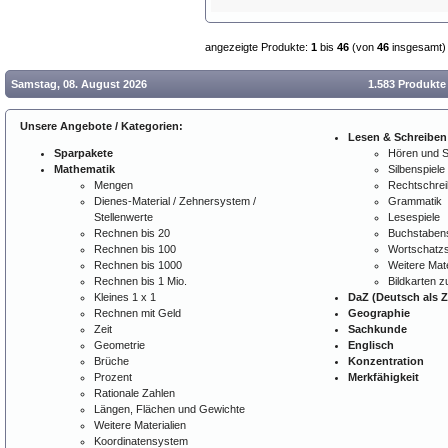
angezeigte Produkte:
1
bis
46
(von
46
insgesamt)
Samstag, 08. August 2026
1.583 Produkte
Unsere Angebote / Kategorien:
Lesen & Schreiben
Sparpakete
Hören und 
Mathematik
Silbenspiele
Mengen
Rechtschre
Dienes-Material / Zehnersystem /
Grammatik
Stellenwerte
Lesespiele
Rechnen bis 20
Buchstabens
Rechnen bis 100
Wortschatzs
Rechnen bis 1000
Weitere Mate
Rechnen bis 1 Mio.
Bildkarten 
Kleines 1 x 1
DaZ (Deutsch als 
Rechnen mit Geld
Geographie
Zeit
Sachkunde
Geometrie
Englisch
Brüche
Konzentration
Prozent
Merkfähigkeit
Rationale Zahlen
Längen, Flächen und Gewichte
Weitere Materialien
Koordinatensystem