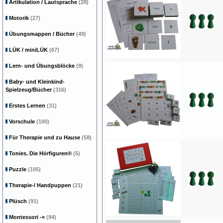
Artikulation / Lautsprache
(28)
Motorik
(27)
Übungsmappen / Bücher
(49)
LÜK / miniLÜK
(67)
Lern- und Übungsblöcke
(9)
Baby- und Kleinkind-
Spielzeug/Bücher
(316)
Erstes Lernen
(31)
Vorschule
(100)
Für Therapie und zu Hause
(58)
Tonies. Die Hörfiguren®
(5)
Puzzle
(105)
Therapie-/ Handpuppen
(21)
Plüsch
(91)
Montessori
-»
(94)