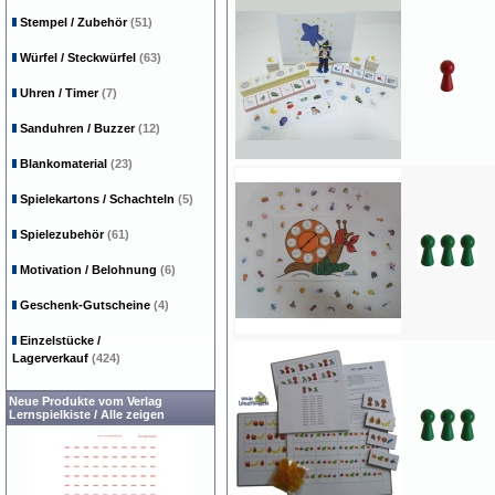
Stempel / Zubehör
(51)
Würfel / Steckwürfel
(63)
Uhren / Timer
(7)
Sanduhren / Buzzer
(12)
Blankomaterial
(23)
Spielekartons / Schachteln
(5)
Spielezubehör
(61)
Motivation / Belohnung
(6)
Geschenk-Gutscheine
(4)
Einzelstücke /
Lagerverkauf
(424)
Neue Produkte vom Verlag
Lernspielkiste
/
Alle zeigen