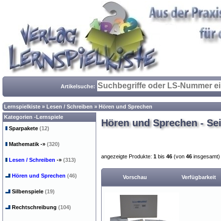
Artikelsuche:
Lernspielkiste
»
Lesen / Schreiben
»
Hören und Sprechen
Kategorien -Lernspiele
Hören und Sprechen - Sei
Sparpakete
(12)
Mathematik
-»
(320)
angezeigte Produkte:
1
bis
46
(von
46
insgesamt)
Lesen / Schreiben
-»
(313)
Hören und Sprechen
(46)
Vorschau
Verfügbarkeit
Silbenspiele
(19)
Rechtschreibung
(104)