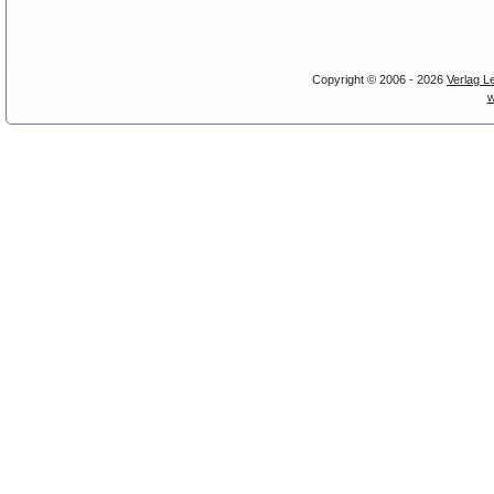
Copyright © 2006 - 2026
Verlag L
w