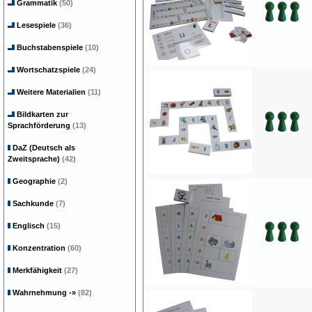
Grammatik
(50)
Lesespiele
(36)
Buchstabenspiele
(10)
Wortschatzspiele
(24)
Weitere Materialien
(11)
Bildkarten zur
Sprachförderung
(13)
DaZ (Deutsch als
Zweitsprache)
(42)
Geographie
(2)
Sachkunde
(7)
Englisch
(15)
Konzentration
(60)
Merkfähigkeit
(27)
Wahrnehmung
-»
(82)