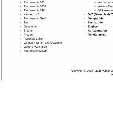
Rechnen bis 100
Wortschatzs
Rechnen bis 1000
Weitere Mate
Rechnen bis 1 Mio.
Bildkarten 
Kleines 1 x 1
DaZ (Deutsch als 
Rechnen mit Geld
Geographie
Zeit
Sachkunde
Geometrie
Englisch
Brüche
Konzentration
Prozent
Merkfähigkeit
Rationale Zahlen
Längen, Flächen und Gewichte
Weitere Materialien
Koordinatensystem
Copyright © 2006 - 2026
Verlag L
w