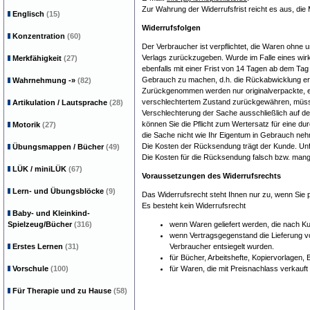
Zur Wahrung der Widerrufsfrist reicht es aus, die
Englisch
(15)
Widerrufsfolgen
Konzentration
(60)
Der Verbraucher ist verpflichtet, die Waren ohne
Verlags zurückzugeben. Wurde im Falle eines wirk
Merkfähigkeit
(27)
ebenfalls mit einer Frist von 14 Tagen ab dem Ta
Gebrauch zu machen, d.h. die Rückabwicklung erf
Wahrnehmung
-»
(82)
Zurückgenommen werden nur originalverpackte, ei
verschlechtertem Zustand zurückgewähren, müssen 
Artikulation / Lautsprache
(28)
Verschlechterung der Sache ausschließlich auf de
können Sie die Pflicht zum Wertersatz für eine
Motorik
(27)
die Sache nicht wie Ihr Eigentum in Gebrauch neh
Die Kosten der Rücksendung trägt der Kunde. U
Übungsmappen / Bücher
(49)
Die Kosten für die Rücksendung falsch bzw. mangel
LÜK / miniLÜK
(67)
Voraussetzungen des Widerrufsrechts
Lern- und Übungsblöcke
(9)
Das Widerrufsrecht steht Ihnen nur zu, wenn Sie p
Es besteht kein Widerrufsrecht
Baby- und Kleinkind-
Spielzeug/Bücher
(316)
wenn Waren geliefert werden, die nach Kun
wenn Vertragsgegenstand die Lieferung vo
Erstes Lernen
(31)
Verbraucher entsiegelt wurden.
für Bücher, Arbeitshefte, Kopiervorlagen,
Vorschule
(100)
für Waren, die mit Preisnachlass verkauft
Für Therapie und zu Hause
(58)