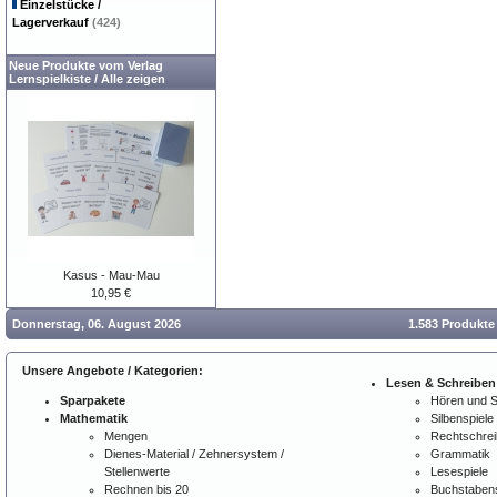
Einzelstücke /
Lagerverkauf
(424)
Neue Produkte vom Verlag
Lernspielkiste
/
Alle zeigen
Kasus - Mau-Mau
10,95 €
Donnerstag, 06. August 2026
1.583 Produkte
Unsere Angebote / Kategorien:
Lesen & Schreiben
Sparpakete
Hören und 
Mathematik
Silbenspiele
Mengen
Rechtschre
Dienes-Material / Zehnersystem /
Grammatik
Stellenwerte
Lesespiele
Rechnen bis 20
Buchstabens