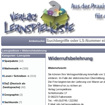
Artikelsuche:
Lernspielkiste
»
Widerrufsbelehrung
Kategorien -Lernspiele
Widerrufsbelehrung
Sparpakete
(12)
Widerrufsrecht
Mathematik
-»
(320)
Sie können Ihre Vertragserklärung innerhalb von 1
Lesen / Schreiben
-»
(313)
erklären. Im Falle der elektronischen Übermittlun
Die Frist beginnt bei der Lieferung von Waren an
DaZ (Deutsch als
Der Widerruf ist zu richten an:
Zweitsprache)
(42)
Verlag Lernspielkiste
Schloßstraße 17
Geographie
(2)
D-08223 Falkenstein
Tel.: +49 (0)3745 / 222392
Sachkunde
(7)
E-Mail:
info [at] lernspielkiste.de
.