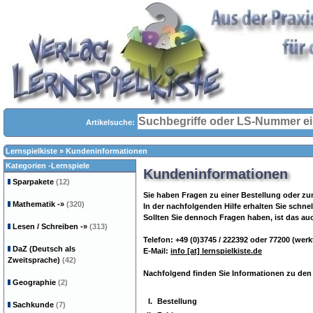
Artikelsuche:
Lernspielkiste
»
Kundeninformationen
Kategorien -Lernspiele
Kundeninformationen
Sparpakete
(12)
Sie haben Fragen zu einer Bestellung oder zu
Mathematik
-»
(320)
In der nachfolgenden Hilfe erhalten Sie schne
Sollten Sie dennoch Fragen haben, ist das auc
Lesen / Schreiben
-»
(313)
Telefon: +49 (0)3745 / 222392 oder 77200 (werk
DaZ (Deutsch als
E-Mail:
info [at] lernspielkiste.de
Zweitsprache)
(42)
Nachfolgend finden Sie Informationen zu de
Geographie
(2)
I.
Bestellung
Sachkunde
(7)