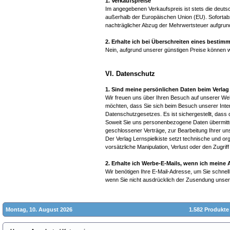
1. Verkaufspreise
Im angegebenen Verkaufspreis ist stets die deuts
außerhalb der Europäischen Union (EU). Sofortabz
nachträglicher Abzug der Mehrwertsteuer aufgrund
2. Erhalte ich bei Überschreiten eines besti
Nein, aufgrund unserer günstigen Preise können 
VI. Datenschutz
1. Sind meine persönlichen Daten beim Verlag
Wir freuen uns über Ihren Besuch auf unserer Web
möchten, dass Sie sich beim Besuch unserer Inter
Datenschutzgesetzes. Es ist sichergestellt, dass 
Soweit Sie uns personenbezogene Daten übermittel
geschlossener Verträge, zur Bearbeitung Ihrer uns
Der Verlag Lernspielkiste setzt technische und or
vorsätzliche Manipulation, Verlust oder den Zugri
2. Erhalte ich Werbe-E-Mails, wenn ich meine
Wir benötigen Ihre E-Mail-Adresse, um Sie schnell
wenn Sie nicht ausdrücklich der Zusendung unse
Montag, 10. August 2026
1.582 Produkte