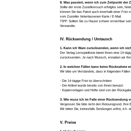
8. Was passiert, wenn ich zum Zeitpunkt der 
Sollte der erste Zustellversuch erfolglos sein, hint
können Sie das Paket auch innerhalb einer Frist 
vom Zusteller hinterlassenen Karte / E-Mail.
TIPP: Sollten Sie zu Hause schwer erreichbar sein,
Verwandte.
IV. Rücksendung / Umtausch
1. Kann ich Ware zurücksenden, wenn ich nich
Der Verlag Lernspielkiste bietet Ihnen eine 14-tä
zurücksenden. Je nach Wunsch, erstatten wir Ihn
2. In welchen Fällen kann keine Rücknahme e
Wir bitte um Verständnis, dass in folgenden Fälle
- Die 14-tägige Frist ist überschritten
- Der Artikel wurde bereits von Ihnen benutzt
- Kopiervorlagen und Hefte sind von der Rückga
3. Wie muss ich im Falle einer Rücksendung 
Vergessen Sie bitte nicht den Retouregrund, Ihre
Wir bitten Sie, keinesfalls Sendungen unfrei, d.h.
V. Preise