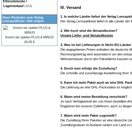
Einzelstücke /
Lagerverkauf
(424)
III. Versand
1. In welche Länder liefert der Verlag Lernspie
Neue Produkte vom Verlag
Lernspielkiste
/
Alle zeigen
Der Verlag Lernspielkiste liefert in alle Länder der
2. Wie hoch sind die Versandkosten?
Unsere Liefer- und Versandkosten
Komm wir spielen PLUS & MINUS
26,95 €
3. Was ist bei Lieferungen in Nicht-EU-Lände
Die angegebenen Preise enthalten die deutsche Me
Rechnungsbetrag wird automatisch um den entsprec
Mehrwertsteuer durch den Paketdienst kassiert wi
4. Durch wen erfolgt die Zustellung?
Die schnelle und zuverlässige Auslieferung Ihrer
5. Kann ich mein Paket auch an eine DHL Packs
Die Lieferung an eine DHL-Packstation ist möglich
6. Wann wird meine Bestellung verschickt?
Je nach Verfügbarkeit der von Ihnen bestellten Ar
Engpässe bei unseren Zulieferern, auch zu längere
7. Wann wird mein Paket zugestellt?
Die Zustellung Ihres Paketes an eine deutsche Li
Zustellungsdauer im Ausland variiert von Land zu