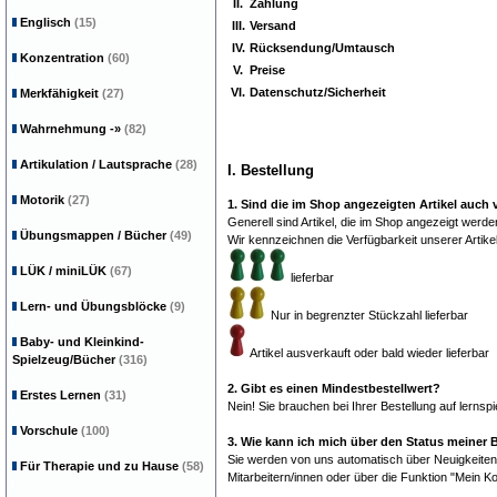
II.
Zahlung
Englisch
(15)
III.
Versand
IV.
Rücksendung/Umtausch
Konzentration
(60)
V.
Preise
VI.
Datenschutz/Sicherheit
Merkfähigkeit
(27)
Wahrnehmung
-»
(82)
Artikulation / Lautsprache
(28)
I. Bestellung
Motorik
(27)
1. Sind die im Shop angezeigten Artikel auch 
Generell sind Artikel, die im Shop angezeigt werde
Übungsmappen / Bücher
(49)
Wir kennzeichnen die Verfügbarkeit unserer Artikel 
LÜK / miniLÜK
(67)
lieferbar
Lern- und Übungsblöcke
(9)
Nur in begrenzter Stückzahl lieferbar
Baby- und Kleinkind-
Artikel ausverkauft oder bald wieder lieferbar
Spielzeug/Bücher
(316)
2. Gibt es einen Mindestbestellwert?
Erstes Lernen
(31)
Nein! Sie brauchen bei Ihrer Bestellung auf lerns
Vorschule
(100)
3. Wie kann ich mich über den Status meiner 
Sie werden von uns automatisch über Neuigkeiten z
Für Therapie und zu Hause
(58)
Mitarbeitern/innen oder über die Funktion "Mein K