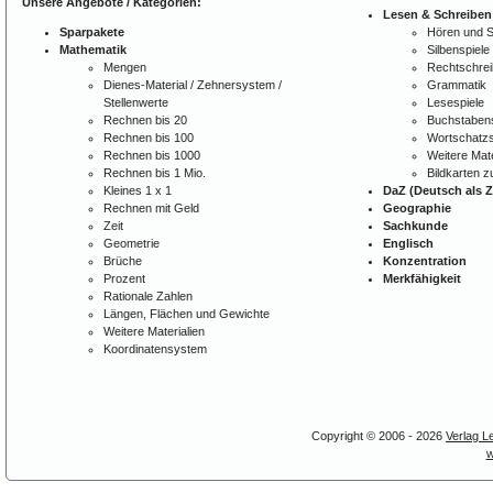
Unsere Angebote / Kategorien:
Lesen & Schreiben
Sparpakete
Hören und 
Mathematik
Silbenspiele
Mengen
Rechtschre
Dienes-Material / Zehnersystem /
Grammatik
Stellenwerte
Lesespiele
Rechnen bis 20
Buchstabens
Rechnen bis 100
Wortschatzs
Rechnen bis 1000
Weitere Mate
Rechnen bis 1 Mio.
Bildkarten 
Kleines 1 x 1
DaZ (Deutsch als 
Rechnen mit Geld
Geographie
Zeit
Sachkunde
Geometrie
Englisch
Brüche
Konzentration
Prozent
Merkfähigkeit
Rationale Zahlen
Längen, Flächen und Gewichte
Weitere Materialien
Koordinatensystem
Copyright © 2006 - 2026
Verlag L
w