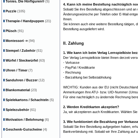
Tonies. Die Hörfiguren®
(5)
4. Kann ich meine Bestellung nachträglich n
Sobald Sie ihre Bestellung abgeschlossen und an
Puzzle
(105)
Änderungswünsche per Telefon oder E-Mail entgeg
Ihnen.
Therapie-/ Handpuppen
(21)
Sie können auch eine weitere Bestellung tätigen,
Bestellung ausgeliefert wird.
Plüsch
(91)
Montessori
-»
(94)
II. Zahlung
Stempel / Zubehör
(51)
1. Wie kann ich beim Verlag Lernspielkiste be
Der Verlag Lernspielkiste bietet Ihnen derzeit ve
Würfel / Steckwürfel
(63)
- Vorkasse
- PayPal / Kreditkarte
Uhren / Timer
(7)
- Rechnung
- Barzahlung bei Selbstabholung
Sanduhren / Buzzer
(12)
WICHTIG: Kunden aus der EU (nicht Deutschland),
Blankomaterial
(23)
Anmerkungen Ihre ATU- bzw. UID-Nummer (Umsatzs
Für eine nachträglich zu ändernde Rechnung bere
Spielekartons / Schachteln
(5)
2. Werden Kreditkarten akzeptiert?
Spielezubehör
(61)
Ja, wir akzeptieren auch Kreditkarten. Wählen Si
Motivation / Belohnung
(6)
3. Wie funktioniert die Bezahlung per Vorkass
Sobald Sie ihre Bestellung aufgegeben haben, erh
Geschenk-Gutscheine
(4)
Bankverbindung mit. Sobald wir Ihre Zahlung auf un