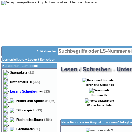
Artikelsuche:
Lernspielkiste
»
Lesen / Schreiben
Kategorien -Lernspiele
Lesen / Schreiben - Unte
Sparpakete
(12)
Mathematik
-»
(320)
Hören und Sprechen
Lesen / Schreiben
-»
(313)
Grammatik
Hören und Sprechen
(46)
Wortschatzspiele
Silbenspiele
(19)
Rechtschreibung
(104)
Neue Produkte im August
nur vom Verlag Le
Grammatik
(50)