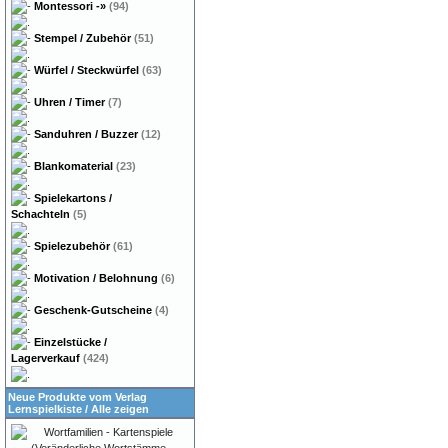
Montessori
-»
(94)
Stempel / Zubehör
(51)
Würfel / Steckwürfel
(63)
Uhren / Timer
(7)
Sanduhren / Buzzer
(12)
Blankomaterial
(23)
Spielekartons /
Schachteln
(5)
Spielezubehör
(61)
Motivation / Belohnung
(6)
Geschenk-Gutscheine
(4)
Einzelstücke /
Lagerverkauf
(424)
Neue Produkte vom Verlag
Lernspielkiste
/
Alle zeigen