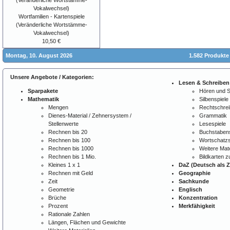
Wortfamilien - Kartenspiele
(Veränderliche Wortstämme-
Vokalwechsel)
10,50 €
Montag, 10. August 2026
1.582 Produkte
Unsere Angebote / Kategorien:
Lesen & Schreiben
Sparpakete
Hören und 
Mathematik
Silbenspiele
Mengen
Rechtschre
Dienes-Material / Zehnersystem /
Grammatik
Stellenwerte
Lesespiele
Rechnen bis 20
Buchstabens
Rechnen bis 100
Wortschatzs
Rechnen bis 1000
Weitere Mate
Rechnen bis 1 Mio.
Bildkarten 
Kleines 1 x 1
DaZ (Deutsch als 
Rechnen mit Geld
Geographie
Zeit
Sachkunde
Geometrie
Englisch
Brüche
Konzentration
Prozent
Merkfähigkeit
Rationale Zahlen
Längen, Flächen und Gewichte