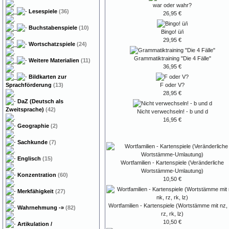
war oder wahr?
Lesespiele
(36)
26,95 €
Buchstabenspiele
(10)
Bingo! ü/i
29,95 €
Wortschatzspiele
(24)
Grammatiktraining "Die 4 Fälle"
Weitere Materialien
(11)
36,95 €
Bildkarten zur
Sprachförderung
(13)
F oder V?
28,95 €
DaZ (Deutsch als
Zweitsprache)
(42)
Nicht verwechseln! - b und d
16,95 €
Geographie
(2)
Sachkunde
(7)
Englisch
(15)
Wortfamilien - Kartenspiele (Veränderliche
Wortstämme-Umlautung)
Konzentration
(60)
10,50 €
Merkfähigkeit
(27)
Wortfamilien - Kartenspiele (Wortstämme mit nz, 
Wahrnehmung
-»
(82)
rz, rk, lz)
10,50 €
Artikulation /