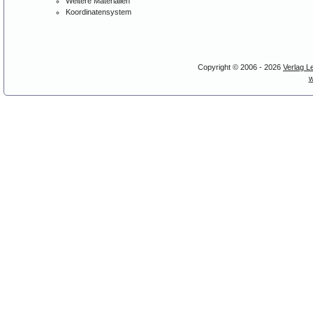
Weitere Materialien
Koordinatensystem
Copyright © 2006 - 2026
Verlag L
w