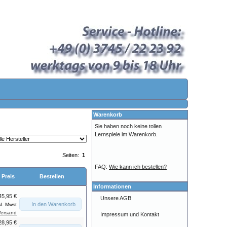
Warenkorb
Sie haben noch keine tollen
Lernspiele im Warenkorb.
Seiten:
1
FAQ:
Wie kann ich bestellen?
Preis
Bestellen
Informationen
45,95 €
Unsere AGB
In den Warenkorb
kl. Mwst
Versand
Impressum und Kontakt
28,95 €