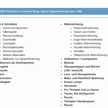
.583 Produkte in unserem Shop,
davon Eigenentwicklungen: 589.
n & Schreiben
Wahrnehmung
Hören und Sprechen
Körperwahrnehmung
Silbenspiele
Tasten und Fühlen
Rechtschreibung
Raumwahrnehmung
Grammatik
Auge-Hand-Koordination
Lesespiele
Auditive Wahrnehmung
Buchstabenspiele
Visuelle Wahrnehmung
Wortschatzspiele
Serialität
Weitere Materialien
Olfaktorische Wahrnehmung
Bildkarten zur Sprachförderung
Artikulation / Lautsprache
Deutsch als Zweitsprache)
Motorik
raphie
Übungsmappen und Bücher
kunde
LÜK / miniLÜK
isch
Lern- und Übungsblöcke
entration
Baby- und Kleinkind-Spielzeug
ähigkeit
Erstes Lernen
Vorschule
Für Therapie und zu Hause
Tonies. Die Hörfiguren®
Puzzle
Therapie-/ Handpuppen
Plüsch