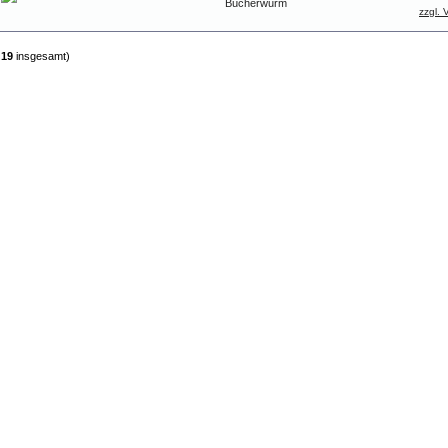
Bücherwurm
zzgl. 
n
19
insgesamt)