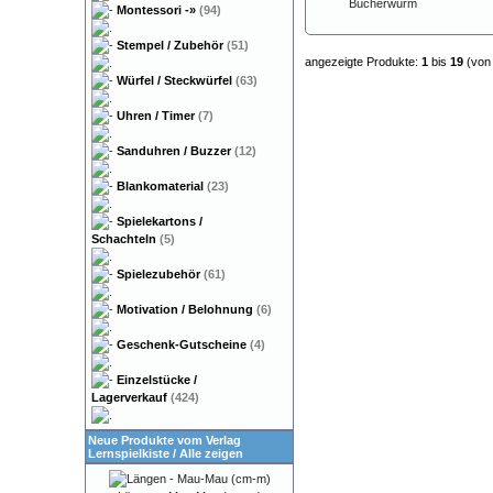
Montessori
-»
(94)
Stempel / Zubehör
(51)
angezeigte Produkte:
1
bis
19
(vo
Würfel / Steckwürfel
(63)
Uhren / Timer
(7)
Sanduhren / Buzzer
(12)
Blankomaterial
(23)
Spielekartons /
Schachteln
(5)
Spielezubehör
(61)
Motivation / Belohnung
(6)
Geschenk-Gutscheine
(4)
Einzelstücke /
Lagerverkauf
(424)
Neue Produkte vom Verlag
Lernspielkiste
/
Alle zeigen