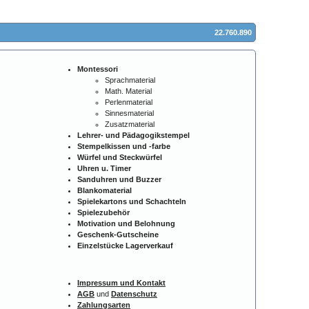
22.760.890
Montessori
Sprachmaterial
Math. Material
Perlenmaterial
Sinnesmaterial
Zusatzmaterial
Lehrer- und Pädagogikstempel
Stempelkissen und -farbe
Würfel und Steckwürfel
Uhren u. Timer
Sanduhren und Buzzer
Blankomaterial
Spielekartons und Schachteln
Spielezubehör
Motivation und Belohnung
Geschenk-Gutscheine
Einzelstücke Lagerverkauf
Impressum und Kontakt
AGB
und
Datenschutz
Zahlungsarten