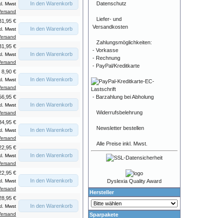
In den Warenkorb
Datenschutz
kl. Mwst
Versand
Liefer- und
31,95 €
Versandkosten
In den Warenkorb
kl. Mwst
Versand
Zahlungsmöglichkeiten:
31,95 €
- Vorkasse
In den Warenkorb
kl. Mwst
- Rechnung
Versand
- PayPal/Kreditkarte
8,90 €
In den Warenkorb
kl. Mwst
Versand
- Barzahlung bei Abholung
56,95 €
In den Warenkorb
kl. Mwst
Widerrufsbelehrung
Versand
34,95 €
Newsletter bestellen
In den Warenkorb
kl. Mwst
Versand
Alle Preise inkl. Mwst.
22,95 €
In den Warenkorb
kl. Mwst
Versand
22,95 €
In den Warenkorb
Dyslexia Quality Award
kl. Mwst
Versand
Hersteller
28,95 €
In den Warenkorb
kl. Mwst
Versand
Sparpakete