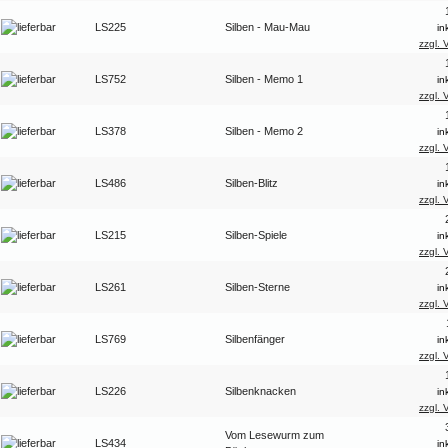
LS225
Silben - Mau-Mau
in
zzgl. 
LS752
Silben - Memo 1
in
zzgl. 
LS378
Silben - Memo 2
in
zzgl. 
LS486
Silben-Blitz
in
zzgl. 
LS215
Silben-Spiele
in
zzgl. 
LS261
Silben-Sterne
in
zzgl. 
LS769
Silbenfänger
in
zzgl. 
LS226
Silbenknacken
in
zzgl. 
Vom Lesewurm zum
LS434
in