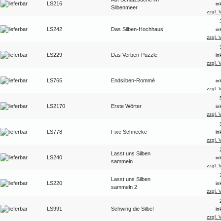
LS216
in
Silbenmeer
zzgl. 
LS242
Das Silben-Hochhaus
in
zzgl. 
LS229
Das Verben-Puzzle
in
zzgl. 
LS765
Endsilben-Rommé
in
zzgl. 
LS2170
Erste Wörter
in
zzgl. 
LS778
Fixe Schnecke
in
zzgl. 
Lasst uns Silben
LS240
in
sammeln
zzgl. 
Lasst uns Silben
LS220
in
sammeln 2
zzgl. 
LS991
Schwing die Silbe!
in
zzgl. 