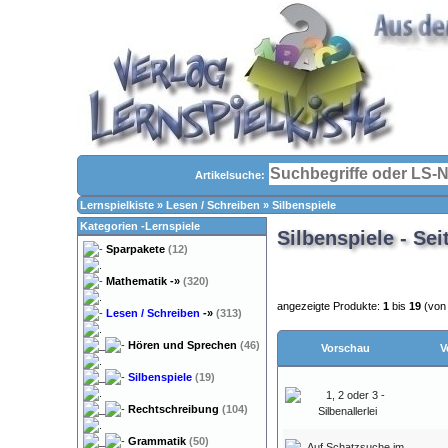
Artikelsuche:
Lernspielkiste
»
Lesen / Schreiben
»
Silbenspiele
Kategorien -Lernspiele
Silbenspiele - Sei
Sparpakete
(12)
Mathematik
-»
(320)
angezeigte Produkte:
1
bis
19
(vo
Lesen / Schreiben
-»
(313)
Hören und Sprechen
(46)
Vorschau
V
Silbenspiele
(19)
Rechtschreibung
(104)
Grammatik
(50)