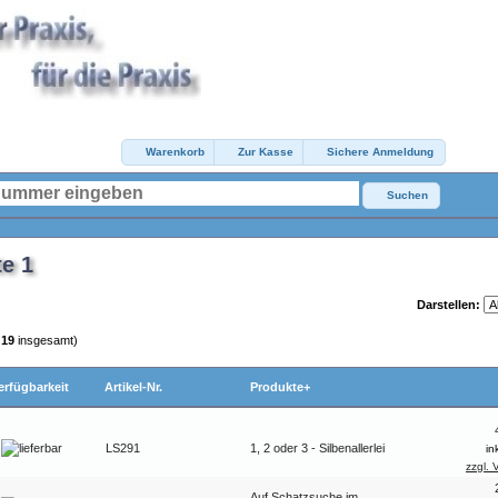
Warenkorb
Zur Kasse
Sichere Anmeldung
Suchen
te 1
Darstellen:
n
19
insgesamt)
erfügbarkeit
Artikel-Nr.
Produkte+
LS291
1, 2 oder 3 - Silbenallerlei
in
zzgl. 
Auf Schatzsuche im