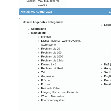
Längen - Mau-Mau (cm-m)
10,95 €
Freitag, 07. August 2026
1
Unsere Angebote / Kategorien:
Lese
Sparpakete
Mathematik
Mengen
Dienes-Material / Zehnersystem /
Stellenwerte
Rechnen bis 20
Rechnen bis 100
Rechnen bis 1000
Rechnen bis 1 Mio.
Kleines 1 x 1
DaZ (
Rechnen mit Geld
Geog
Zeit
Sach
Geometrie
Engl
Brüche
Konz
Prozent
Merkf
Rationale Zahlen
Längen, Flächen und Gewichte
Weitere Materialien
Koordinatensystem