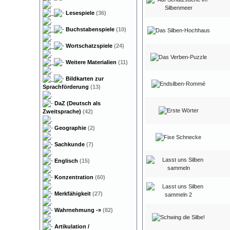
Lesespiele
(36)
Buchstabenspiele
(10)
Wortschatzspiele
(24)
Weitere Materialien
(11)
Bildkarten zur
Sprachförderung
(13)
DaZ (Deutsch als
Zweitsprache)
(42)
Geographie
(2)
Sachkunde
(7)
Englisch
(15)
Konzentration
(60)
Merkfähigkeit
(27)
Wahrnehmung
-»
(82)
Artikulation /