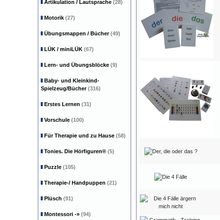
Artikulation / Lautsprache
(28)
Motorik
(27)
Übungsmappen / Bücher
(49)
LÜK / miniLÜK
(67)
Lern- und Übungsblöcke
(9)
Baby- und Kleinkind-
Spielzeug/Bücher
(316)
Erstes Lernen
(31)
Vorschule
(100)
Für Therapie und zu Hause
(58)
Tonies. Die Hörfiguren®
(5)
Puzzle
(105)
Therapie-/ Handpuppen
(21)
Plüsch
(91)
Montessori
-»
(94)