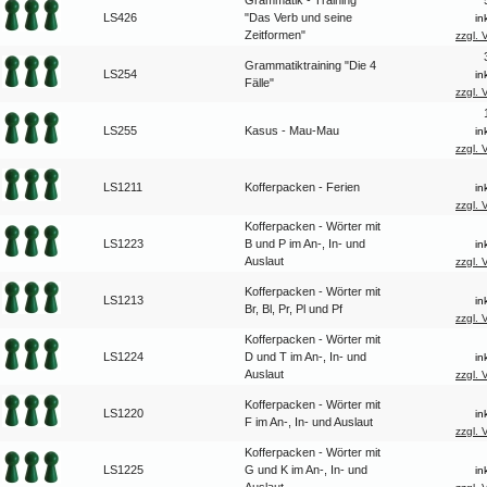
Grammatik - Training
LS426
"Das Verb und seine
in
Zeitformen"
zzgl. 
Grammatiktraining "Die 4
LS254
in
Fälle"
zzgl. 
LS255
Kasus - Mau-Mau
in
zzgl. 
LS1211
Kofferpacken - Ferien
in
zzgl. 
Kofferpacken - Wörter mit
LS1223
B und P im An-, In- und
in
Auslaut
zzgl. 
Kofferpacken - Wörter mit
LS1213
in
Br, Bl, Pr, Pl und Pf
zzgl. 
Kofferpacken - Wörter mit
LS1224
D und T im An-, In- und
in
Auslaut
zzgl. 
Kofferpacken - Wörter mit
LS1220
in
F im An-, In- und Auslaut
zzgl. 
Kofferpacken - Wörter mit
LS1225
G und K im An-, In- und
in