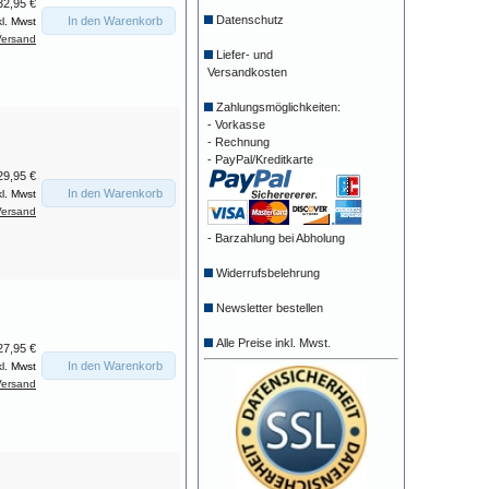
32,95 €
Datenschutz
In den Warenkorb
kl. Mwst
Versand
Liefer- und
Versandkosten
Zahlungsmöglichkeiten:
- Vorkasse
- Rechnung
- PayPal/Kreditkarte
29,95 €
In den Warenkorb
kl. Mwst
Versand
- Barzahlung bei Abholung
Widerrufsbelehrung
Newsletter bestellen
Alle Preise inkl. Mwst.
27,95 €
In den Warenkorb
kl. Mwst
Versand