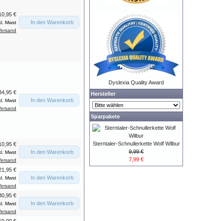
10,95 €
In den Warenkorb
kl. Mwst
Versand
Dyslexia Quality Award
34,95 €
Hersteller
In den Warenkorb
kl. Mwst
Versand
Sparpakete
Sterntaler-Schnullerkette Wolf Wilbur
10,95 €
9,99 €
In den Warenkorb
kl. Mwst
7,99 €
Versand
21,95 €
In den Warenkorb
kl. Mwst
Versand
30,95 €
In den Warenkorb
kl. Mwst
Versand