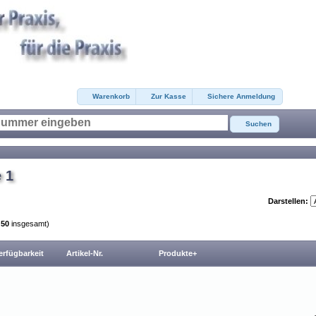
Warenkorb
Zur Kasse
Sichere Anmeldung
Suchen
 1
Darstellen:
n
50
insgesamt)
erfügbarkeit
Artikel-Nr.
Produkte+