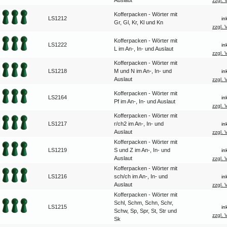
Auslaut
zzgl. 
Kofferpacken - Wörter mit
LS1212
in
Gr, Gl, Kr, Kl und Kn
zzgl. 
Kofferpacken - Wörter mit
LS1222
in
L im An-, In- und Auslaut
zzgl. 
Kofferpacken - Wörter mit
LS1218
M und N im An-, In- und
in
Auslaut
zzgl. 
Kofferpacken - Wörter mit
LS2164
in
Pf im An-, In- und Auslaut
zzgl. 
Kofferpacken - Wörter mit
LS1217
r/ch2
im An-, In- und
in
Auslaut
zzgl. 
Kofferpacken - Wörter mit
LS1219
S und Z im An-, In- und
in
Auslaut
zzgl. 
Kofferpacken - Wörter mit
LS1216
sch/ch im An-, In- und
in
Auslaut
zzgl. 
Kofferpacken - Wörter mit
Schl, Schm, Schn, Schr,
LS1215
in
Schw, Sp, Spr, St, Str und
zzgl. 
Sk