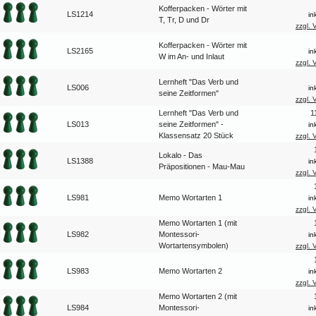
Kofferpacken - Wörter mit
LS1214
in
T, Tr, D und Dr
zzgl. 
Kofferpacken - Wörter mit
LS2165
in
W im An- und Inlaut
zzgl. 
Lernheft "Das Verb und
LS006
in
seine Zeitformen"
zzgl. 
Lernheft "Das Verb und
1
LS013
seine Zeitformen" -
in
Klassensatz 20 Stück
zzgl. 
Lokalo - Das
LS1388
in
Präpositionen - Mau-Mau
zzgl. 
LS981
Memo Wortarten 1
in
zzgl. 
Memo Wortarten 1 (mit
LS982
Montessori-
in
Wortartensymbolen)
zzgl. 
LS983
Memo Wortarten 2
in
zzgl. 
Memo Wortarten 2 (mit
LS984
Montessori-
in