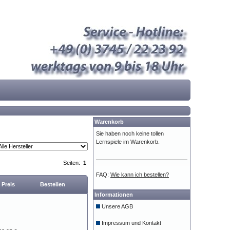
Warenkorb
Sie haben noch keine tollen
Lernspiele im Warenkorb.
Seiten:
1
FAQ:
Wie kann ich bestellen?
Preis
Bestellen
Informationen
Unsere AGB
Impressum und Kontakt