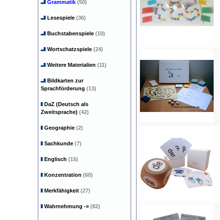
Grammatik
(50)
Lesespiele
(36)
Buchstabenspiele
(10)
Wortschatzspiele
(24)
Weitere Materialien
(11)
Bildkarten zur
Sprachförderung
(13)
DaZ (Deutsch als
Zweitsprache)
(42)
Geographie
(2)
Sachkunde
(7)
Englisch
(15)
Konzentration
(60)
Merkfähigkeit
(27)
Wahrnehmung
-»
(82)