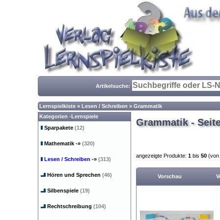
Artikelsuche:
Lernspielkiste
»
Lesen / Schreiben
»
Grammatik
Kategorien -Lernspiele
Grammatik - Seite
Sparpakete
(12)
Mathematik
-»
(320)
angezeigte Produkte:
1
bis
50
(vo
Lesen / Schreiben
-»
(313)
Hören und Sprechen
(46)
Vorschau
V
Silbenspiele
(19)
Rechtschreibung
(104)