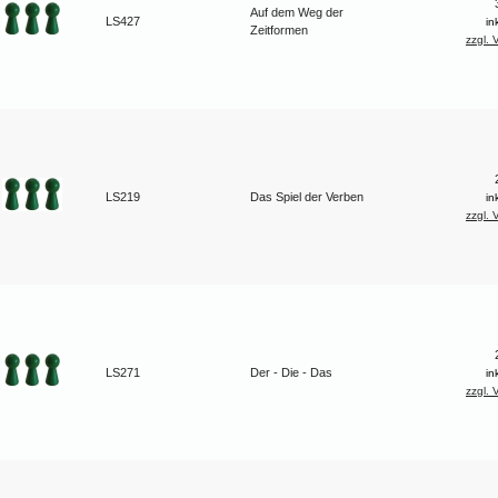
Auf dem Weg der
LS427
in
Zeitformen
zzgl. 
LS219
Das Spiel der Verben
in
zzgl. 
LS271
Der - Die - Das
in
zzgl. 