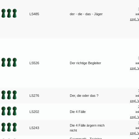
LS485
der - die - das - Jäger
in
zzgl. 
LS526
Der richtige Begleiter
in
zzgl. 
LS276
Der, die oder das ?
in
zzgl. 
LS202
Die 4 Fälle
in
zzgl. 
Die 4 Fälle ärgern mich
LS243
in
nicht
zzgl. 