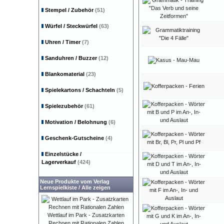
Stempel / Zubehör
(51)
Würfel / Steckwürfel
(63)
Uhren / Timer
(7)
Sanduhren / Buzzer
(12)
Blankomaterial
(23)
Spielekartons / Schachteln
(5)
Spielezubehör
(61)
Motivation / Belohnung
(6)
Geschenk-Gutscheine
(4)
Einzelstücke /
Lagerverkauf
(424)
Neue Produkte vom Verlag
Lernspielkiste
/
Alle zeigen
Wettlauf im Park - Zusatzkarten
Rechnen mit Rationalen Zahlen