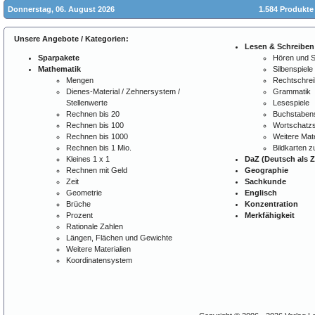
Donnerstag, 06. August 2026
1.584 Produkte
Unsere Angebote / Kategorien:
Lesen & Schreiben
Sparpakete
Hören und 
Mathematik
Silbenspiele
Mengen
Rechtschre
Dienes-Material / Zehnersystem /
Grammatik
Stellenwerte
Lesespiele
Rechnen bis 20
Buchstabens
Rechnen bis 100
Wortschatzs
Rechnen bis 1000
Weitere Mate
Rechnen bis 1 Mio.
Bildkarten 
Kleines 1 x 1
DaZ (Deutsch als 
Rechnen mit Geld
Geographie
Zeit
Sachkunde
Geometrie
Englisch
Brüche
Konzentration
Prozent
Merkfähigkeit
Rationale Zahlen
Längen, Flächen und Gewichte
Weitere Materialien
Koordinatensystem