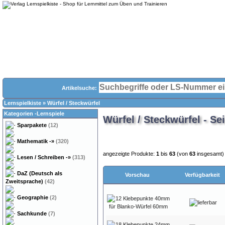
Artikelsuche:
Lernspielkiste
»
Würfel / Steckwürfel
Kategorien -Lernspiele
Würfel / Steckwürfel - Sei
Sparpakete
(12)
Mathematik
-»
(320)
angezeigte Produkte:
1
bis
63
(von
63
insgesamt)
Lesen / Schreiben
-»
(313)
DaZ (Deutsch als
Vorschau
Verfügbarkeit
Zweitsprache)
(42)
Geographie
(2)
Sachkunde
(7)