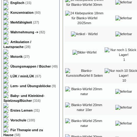
Englisch
(15)
Konzentration
(60)
Merkfähigkeit
(27)
Wahrnehmung
-»
(82)
Artikulation /
Lautsprache
(28)
Motorik
(27)
1
Übungsmappen / Bücher
(49)
LÜK / miniLÜK
(67)
10
Lern- und Übungsblöcke
(9)
Baby- und Kleinkind-
Spielzeug/Bücher
(316)
Erstes Lernen
(31)
Vorschule
(100)
Für Therapie und zu
Hause
(58)