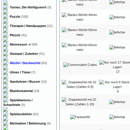
Tonies. Die Hörfiguren®
(5)
Puzzle
(105)
Therapie-/ Handpuppen
(21)
Plüsch
(91)
Montessori
-»
(94)
Stempel / Zubehör
(51)
Würfel / Steckwürfel
(63)
17
Uhren / Timer
(7)
Sanduhren / Buzzer
(12)
Blankomaterial
(23)
9
Spielekartons /
Schachteln
(5)
Spielezubehör
(61)
Motivation / Belohnung
(6)