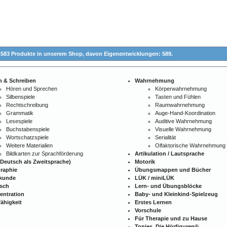
.583 Produkte in unserem Shop,
davon Eigenentwicklungen: 589.
n & Schreiben
Wahrnehmung
Hören und Sprechen
Körperwahrnehmung
Silbenspiele
Tasten und Fühlen
Rechtschreibung
Raumwahrnehmung
Grammatik
Auge-Hand-Koordination
Lesespiele
Auditive Wahrnehmung
Buchstabenspiele
Visuelle Wahrnehmung
Wortschatzspiele
Serialität
Weitere Materialien
Olfaktorische Wahrnehmung
Bildkarten zur Sprachförderung
Artikulation / Lautsprache
Deutsch als Zweitsprache)
Motorik
raphie
Übungsmappen und Bücher
kunde
LÜK / miniLÜK
isch
Lern- und Übungsblöcke
entration
Baby- und Kleinkind-Spielzeug
ähigkeit
Erstes Lernen
Vorschule
Für Therapie und zu Hause
Tonies. Die Hörfiguren®