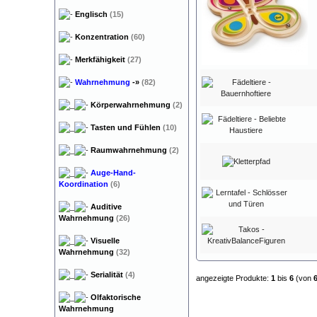
Englisch
(15)
Konzentration
(60)
Merkfähigkeit
(27)
Wahrnehmung
-»
(82)
Körperwahrnehmung
(2)
Tasten und Fühlen
(10)
Raumwahrnehmung
(2)
Auge-Hand-
Koordination
(6)
Auditive
Wahrnehmung
(26)
Visuelle
Wahrnehmung
(32)
Serialität
(4)
angezeigte Produkte:
1
bis
6
(von
Olfaktorische
Wahrnehmung