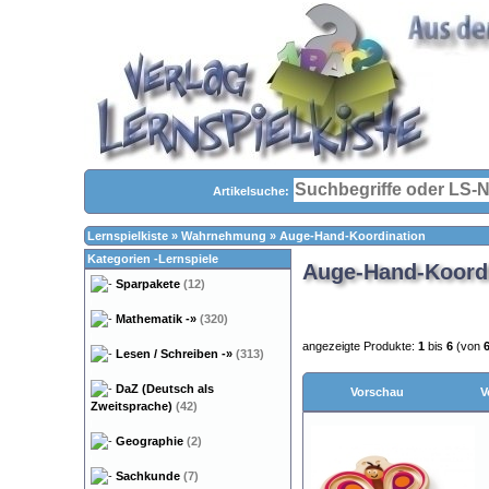
Artikelsuche:
Lernspielkiste
»
Wahrnehmung
»
Auge-Hand-Koordination
Kategorien -Lernspiele
Auge-Hand-Koordin
Sparpakete
(12)
Mathematik
-»
(320)
angezeigte Produkte:
1
bis
6
(von
Lesen / Schreiben
-»
(313)
DaZ (Deutsch als
Vorschau
V
Zweitsprache)
(42)
Geographie
(2)
Sachkunde
(7)