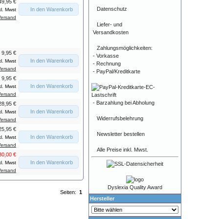
49,95 €
Datenschutz
In den Warenkorb
kl. Mwst
Versand
Liefer- und
Versandkosten
Zahlungsmöglichkeiten:
9,95 €
- Vorkasse
In den Warenkorb
kl. Mwst
- Rechnung
Versand
- PayPal/Kreditkarte
9,95 €
In den Warenkorb
kl. Mwst
Versand
- Barzahlung bei Abholung
28,95 €
In den Warenkorb
kl. Mwst
Widerrufsbelehrung
Versand
25,95 €
Newsletter bestellen
In den Warenkorb
kl. Mwst
Versand
Alle Preise inkl. Mwst.
30,00 €
In den Warenkorb
kl. Mwst
Versand
Dyslexia Quality Award
Seiten:
1
Hersteller