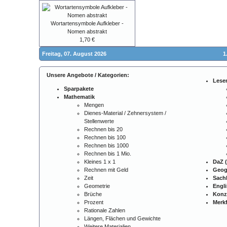
Wortartensymbole Aufkleber -
Nomen abstrakt
1,70 €
Freitag, 07. August 2026
1
Unsere Angebote / Kategorien:
Lese
Sparpakete
Mathematik
Mengen
Dienes-Material / Zehnersystem /
Stellenwerte
Rechnen bis 20
Rechnen bis 100
Rechnen bis 1000
Rechnen bis 1 Mio.
Kleines 1 x 1
DaZ (
Rechnen mit Geld
Geog
Zeit
Sach
Geometrie
Engl
Brüche
Konz
Prozent
Merkf
Rationale Zahlen
Längen, Flächen und Gewichte
Weitere Materialien