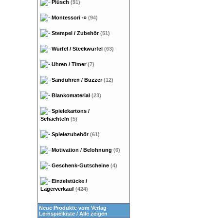
Plüsch
(91)
Montessori
-»
(94)
Stempel / Zubehör
(51)
Würfel / Steckwürfel
(63)
Uhren / Timer
(7)
Sanduhren / Buzzer
(12)
Blankomaterial
(23)
Spielekartons /
Schachteln
(5)
Spielezubehör
(61)
Motivation / Belohnung
(6)
Geschenk-Gutscheine
(4)
Einzelstücke /
Lagerverkauf
(424)
Neue Produkte vom Verlag
Lernspielkiste
/
Alle zeigen