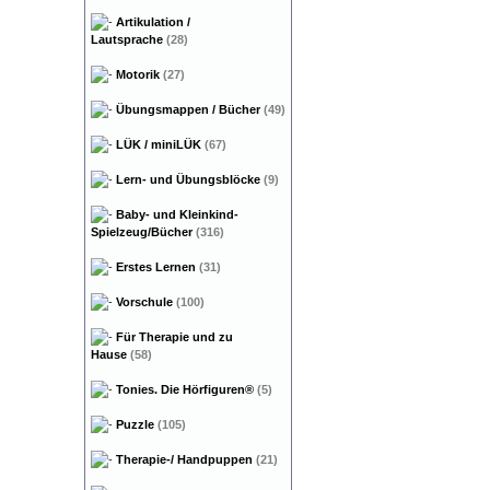
Artikulation /
Lautsprache
(28)
Motorik
(27)
Übungsmappen / Bücher
(49)
LÜK / miniLÜK
(67)
Lern- und Übungsblöcke
(9)
Baby- und Kleinkind-
Spielzeug/Bücher
(316)
Erstes Lernen
(31)
Vorschule
(100)
Für Therapie und zu
Hause
(58)
Tonies. Die Hörfiguren®
(5)
Puzzle
(105)
Therapie-/ Handpuppen
(21)