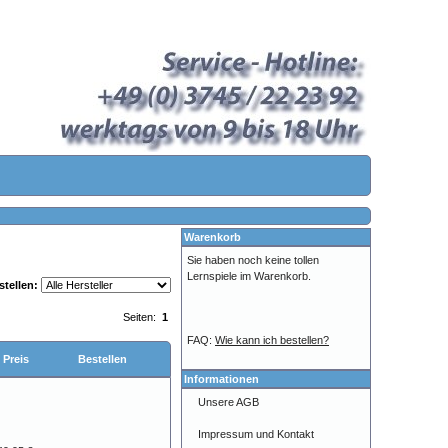
Warenkorb
Sie haben noch keine tollen
Lernspiele im Warenkorb.
stellen:
Seiten:
1
FAQ:
Wie kann ich bestellen?
Preis
Bestellen
Informationen
Unsere AGB
Impressum und Kontakt