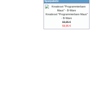
Sparpakete
Kreativset "Programmierbare Maus"
- B-Ware
69,95 €
59,95 €