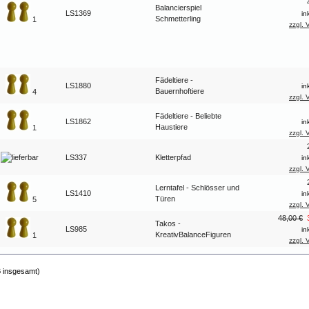
Balancierspiel
LS1369
in
Schmetterling
1
zzgl. 
Fädeltiere -
LS1880
in
Bauernhoftiere
4
zzgl. 
Fädeltiere - Beliebte
LS1862
in
Haustiere
1
zzgl. 
LS337
Kletterpfad
in
zzgl. 
Lerntafel - Schlösser und
LS1410
in
Türen
5
zzgl. 
48,00 €
Takos -
LS985
in
KreativBalanceFiguren
1
zzgl. 
6
insgesamt)