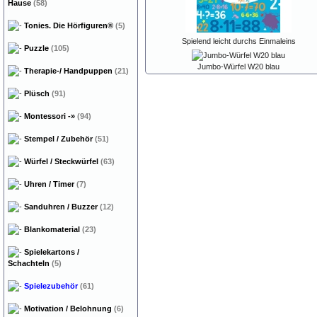
Hause
(58)
Tonies. Die Hörfiguren®
(5)
Spielend leicht durchs Einmaleins
Puzzle
(105)
Jumbo-Würfel W20 blau
Therapie-/ Handpuppen
(21)
Plüsch
(91)
Montessori
-»
(94)
Stempel / Zubehör
(51)
Würfel / Steckwürfel
(63)
Uhren / Timer
(7)
Sanduhren / Buzzer
(12)
Blankomaterial
(23)
Spielekartons /
Schachteln
(5)
Spielezubehör
(61)
Motivation / Belohnung
(6)