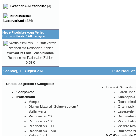
Geschenk-Gutscheine
(4)
Einzelstücke /
Lagerverkauf
(424)
Neue Produkte vom Verlag
Lernspielkiste
/
Alle zeigen
Wettlauf im Park - Zusatzkarten
Rechnen mit Rationalen Zahlen
9,95 €
Sonntag, 09. August 2026
1.582 Produkte
Unsere Angebote / Kategorien:
Lesen & Schreiben
Sparpakete
Hören und 
Mathematik
Silbenspiele
Mengen
Rechtschre
Dienes-Material / Zehnersystem /
Grammatik
Stellenwerte
Lesespiele
Rechnen bis 20
Buchstabens
Rechnen bis 100
Wortschatzs
Rechnen bis 1000
Weitere Mate
Rechnen bis 1 Mio.
Bildkarten 
Kleines 1 x 1
DaZ (Deutsch als 