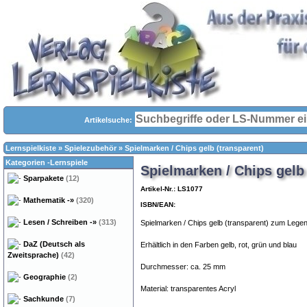
Artikelsuche:
Lernspielkiste
»
Spielezubehör
»
Spielmarken / Chips gelb (transparent)
Kategorien -Lernspiele
Spielmarken / Chips gelb 
Sparpakete
(12)
Artikel-Nr.: LS1077
Mathematik
-»
(320)
ISBN/EAN:
Lesen / Schreiben
-»
(313)
Spielmarken / Chips gelb (transparent) zum Legen
DaZ (Deutsch als
Erhältlich in den Farben gelb, rot, grün und blau
Zweitsprache)
(42)
Durchmesser: ca. 25 mm
Geographie
(2)
Material: transparentes Acryl
Sachkunde
(7)