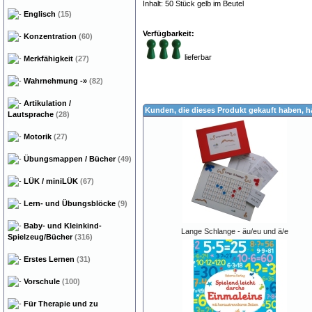
Inhalt: 50 Stück gelb im Beutel
Englisch
(15)
Verfügbarkeit:
Konzentration
(60)
lieferbar
Merkfähigkeit
(27)
Wahrnehmung
-»
(82)
Artikulation /
Kunden, die dieses Produkt gekauft haben, 
Lautsprache
(28)
Motorik
(27)
Übungsmappen / Bücher
(49)
LÜK / miniLÜK
(67)
Lern- und Übungsblöcke
(9)
Baby- und Kleinkind-
Lange Schlange - äu/eu und ä/e
Spielzeug/Bücher
(316)
Erstes Lernen
(31)
Vorschule
(100)
Für Therapie und zu