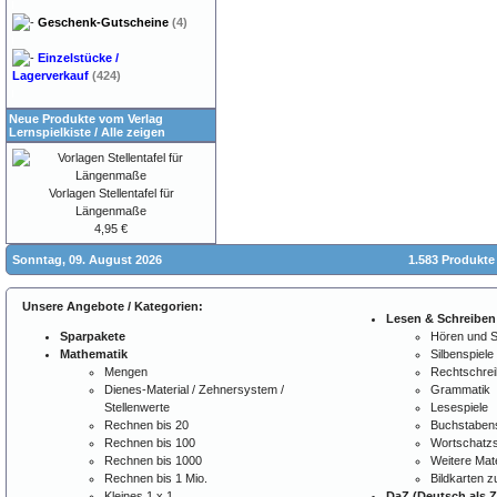
Geschenk-Gutscheine
(4)
Einzelstücke /
Lagerverkauf
(424)
Neue Produkte vom Verlag
Lernspielkiste
/
Alle zeigen
Vorlagen Stellentafel für
Längenmaße
4,95 €
Sonntag, 09. August 2026
1.583 Produkte
Unsere Angebote / Kategorien:
Lesen & Schreiben
Sparpakete
Hören und 
Mathematik
Silbenspiele
Mengen
Rechtschre
Dienes-Material / Zehnersystem /
Grammatik
Stellenwerte
Lesespiele
Rechnen bis 20
Buchstabens
Rechnen bis 100
Wortschatzs
Rechnen bis 1000
Weitere Mate
Rechnen bis 1 Mio.
Bildkarten 
Kleines 1 x 1
DaZ (Deutsch als 