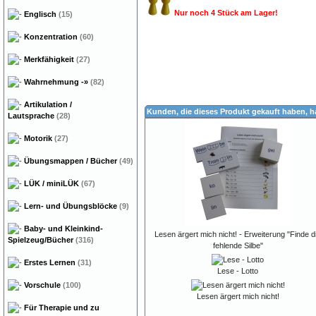
Nur noch 4 Stück am Lager!
Englisch
(15)
Konzentration
(60)
Merkfähigkeit
(27)
Wahrnehmung
-»
(82)
Artikulation /
Kunden, die dieses Produkt gekauft haben, 
Lautsprache
(28)
Motorik
(27)
Übungsmappen / Bücher
(49)
LÜK / miniLÜK
(67)
Lern- und Übungsblöcke
(9)
Baby- und Kleinkind-
Lesen ärgert mich nicht! - Erweiterung "Finde d
Spielzeug/Bücher
(316)
fehlende Silbe"
Erstes Lernen
(31)
Lese - Lotto
Vorschule
(100)
Lesen ärgert mich nicht!
Für Therapie und zu