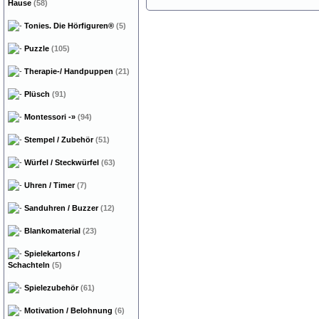
Hause
(58)
Tonies. Die Hörfiguren®
(5)
Puzzle
(105)
Therapie-/ Handpuppen
(21)
Plüsch
(91)
Montessori
-»
(94)
Stempel / Zubehör
(51)
Würfel / Steckwürfel
(63)
Uhren / Timer
(7)
Sanduhren / Buzzer
(12)
Blankomaterial
(23)
Spielekartons /
Schachteln
(5)
Spielezubehör
(61)
Motivation / Belohnung
(6)