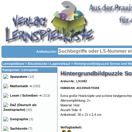
Artikelsuche:
Lernspielkiste
»
Einzelstücke / Lagerverkauf
»
Hintergrundbildpuzzle Sonne und M
Kategorien -Lernspiele
Hintergrundbildpuzzle S
Sparpakete
(12)
Artikel-Nr.: LS1082
Mathematik
-»
(320)
ISBN/EAN: 4013594579308
Lesen / Schreiben
-»
(313)
Extra große Holzknöpfe und schöne kindgerechte M
Altersempfehlung: 2+
DaZ (Deutsch als
Material: Holz
Zweitsprache)
(42)
Anzahl-Teile: 6
Artikelmaß: 30 x 21 x 2,4 cm
Geographie
(2)
Verfügbarkeit:
Sachkunde
(7)