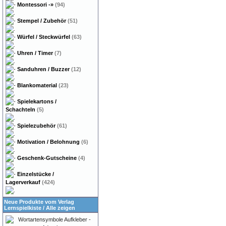
Montessori
-»
(94)
Stempel / Zubehör
(51)
Würfel / Steckwürfel
(63)
Uhren / Timer
(7)
Sanduhren / Buzzer
(12)
Blankomaterial
(23)
Spielekartons /
Schachteln
(5)
Spielezubehör
(61)
Motivation / Belohnung
(6)
Geschenk-Gutscheine
(4)
Einzelstücke /
Lagerverkauf
(424)
Neue Produkte vom Verlag
Lernspielkiste
/
Alle zeigen