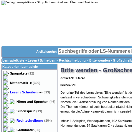
Artikelsuche:
Lernspielkiste
»
Lesen / Schreiben
»
Rechtschreibung
»
Bitte wenden - Großschrei
Kategorien -Lernspiele
Bitte wenden - Großschre
Sparpakete
(12)
Artikel-Nr.: LS745
Mathematik
-»
(320)
ISBN/EAN:
Lesen / Schreiben
-»
(313)
Der dritte Teil des Lernspieles "Bitte wenden" i
umfasst in verschiedenen Schwierigkeitsstufen d
Hören und Sprechen
(46)
Nomen, die Großschreibung von Nomen mit den Endu
Die Themen können einzeln bearbeitet (dabei richt
Silbenspiele
(19)
erneut, da die Aufmerksamkeit dann nicht speziell 
Rechtschreibung
(104)
Inhalt: 1 Spielplan, Wendeplättchen, 192 Satzkar
Nomenendungen; 64 Satzkarten C - substantivierte
Grammatik
(50)