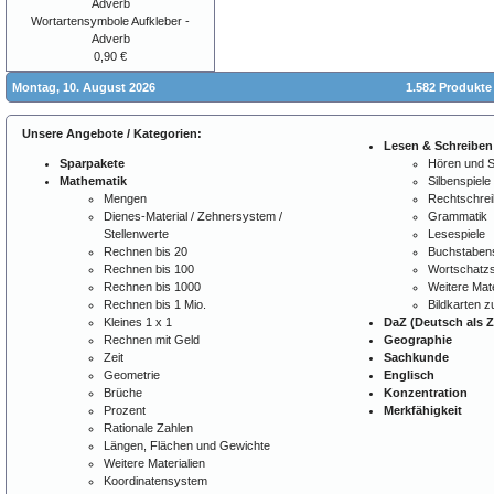
Wortartensymbole Aufkleber -
Adverb
0,90 €
Montag, 10. August 2026
1.582 Produkte
Unsere Angebote / Kategorien:
Lesen & Schreiben
Sparpakete
Hören und 
Mathematik
Silbenspiele
Mengen
Rechtschre
Dienes-Material / Zehnersystem /
Grammatik
Stellenwerte
Lesespiele
Rechnen bis 20
Buchstabens
Rechnen bis 100
Wortschatzs
Rechnen bis 1000
Weitere Mate
Rechnen bis 1 Mio.
Bildkarten 
Kleines 1 x 1
DaZ (Deutsch als 
Rechnen mit Geld
Geographie
Zeit
Sachkunde
Geometrie
Englisch
Brüche
Konzentration
Prozent
Merkfähigkeit
Rationale Zahlen
Längen, Flächen und Gewichte
Weitere Materialien
Koordinatensystem