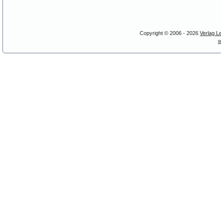
Copyright © 2006 - 2026
Verlag L
w