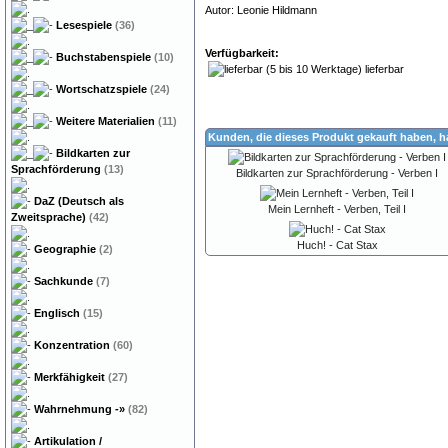
Autor: Leonie Hildmann
Lesespiele
(36)
Verfügbarkeit:
Buchstabenspiele
(10)
lieferbar
Wortschatzspiele
(24)
Weitere Materialien
(11)
Kunden, die dieses Produkt gekauft haben, 
Bildkarten zur
Sprachförderung
(13)
Bildkarten zur Sprachförderung - Verben I
DaZ (Deutsch als
Mein Lernheft - Verben, Teil I
Zweitsprache)
(42)
Huch! - Cat Stax
Geographie
(2)
Sachkunde
(7)
Englisch
(15)
Konzentration
(60)
Merkfähigkeit
(27)
Wahrnehmung
-»
(82)
Artikulation /