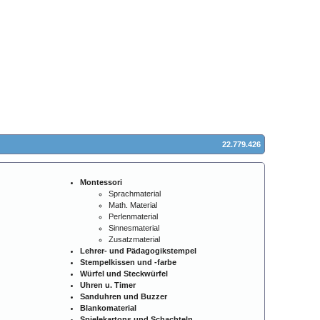
22.779.426
Montessori
Sprachmaterial
Math. Material
Perlenmaterial
Sinnesmaterial
Zusatzmaterial
Lehrer- und Pädagogikstempel
Stempelkissen und -farbe
Würfel und Steckwürfel
Uhren u. Timer
Sanduhren und Buzzer
Blankomaterial
Spielekartons und Schachteln