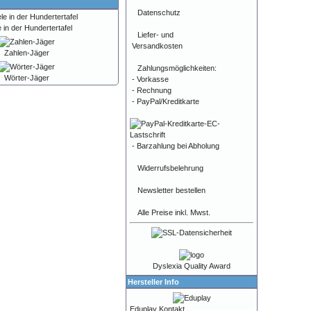
Datenschutz
e in der Hundertertafel
Liefer- und
Versandkosten
Zahlen-Jäger
Zahlungsmöglichkeiten:
Wörter-Jäger
- Vorkasse
- Rechnung
- PayPal/Kreditkarte
- Barzahlung bei Abholung
Widerrufsbelehrung
Newsletter bestellen
Alle Preise inkl. Mwst.
Dyslexia Quality Award
Hersteller Info
Eduplay Kontakt