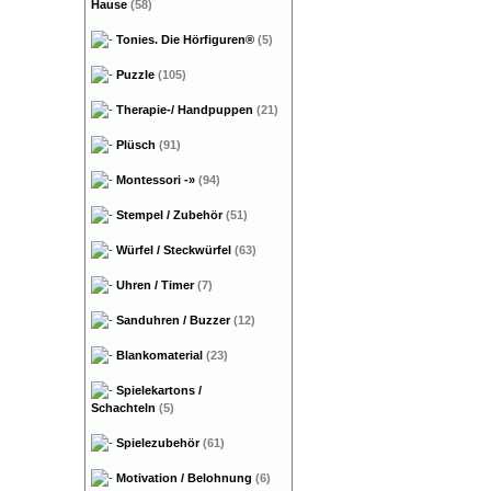
Hause
(58)
Tonies. Die Hörfiguren®
(5)
Puzzle
(105)
Therapie-/ Handpuppen
(21)
Plüsch
(91)
Montessori
-»
(94)
Stempel / Zubehör
(51)
Würfel / Steckwürfel
(63)
Uhren / Timer
(7)
Sanduhren / Buzzer
(12)
Blankomaterial
(23)
Spielekartons /
Schachteln
(5)
Spielezubehör
(61)
Motivation / Belohnung
(6)