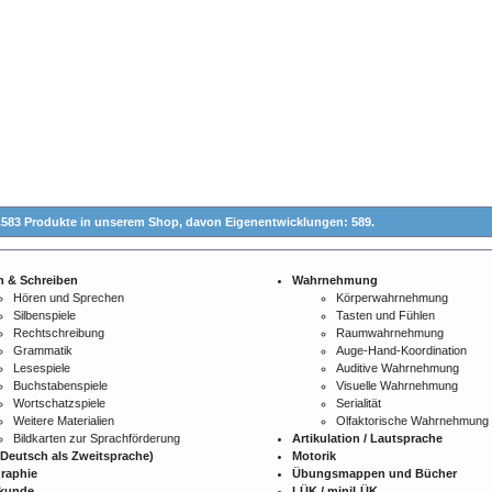
.583 Produkte in unserem Shop,
davon Eigenentwicklungen: 589.
n & Schreiben
Wahrnehmung
Hören und Sprechen
Körperwahrnehmung
Silbenspiele
Tasten und Fühlen
Rechtschreibung
Raumwahrnehmung
Grammatik
Auge-Hand-Koordination
Lesespiele
Auditive Wahrnehmung
Buchstabenspiele
Visuelle Wahrnehmung
Wortschatzspiele
Serialität
Weitere Materialien
Olfaktorische Wahrnehmung
Bildkarten zur Sprachförderung
Artikulation / Lautsprache
Deutsch als Zweitsprache)
Motorik
raphie
Übungsmappen und Bücher
kunde
LÜK / miniLÜK