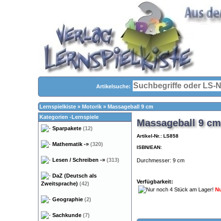
Artikelsuche:
Lernspielkiste
»
Motorik
»
Massageball 9 cm
Kategorien -Lernspiele
Massageball 9 cm
Sparpakete
(12)
Artikel-Nr.: LS858
Mathematik
-»
(320)
ISBN/EAN:
Lesen / Schreiben
-»
(313)
Durchmesser: 9 cm
DaZ (Deutsch als
Verfügbarkeit:
Zweitsprache)
(42)
Nu
Geographie
(2)
Sachkunde
(7)