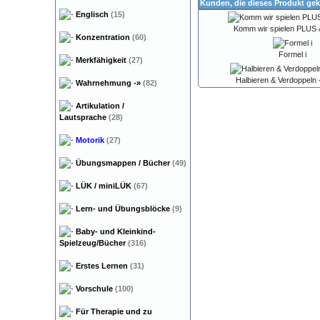
Kunden, die dieses Produkt gek
Englisch
(15)
Komm wir spielen PLUS
Konzentration
(60)
Formel i
Merkfähigkeit
(27)
Halbieren & Verdoppeln 
Wahrnehmung
-»
(82)
Artikulation /
Lautsprache
(28)
Motorik
(27)
Übungsmappen / Bücher
(49)
LÜK / miniLÜK
(67)
Lern- und Übungsblöcke
(9)
Baby- und Kleinkind-
Spielzeug/Bücher
(316)
Erstes Lernen
(31)
Vorschule
(100)
Für Therapie und zu