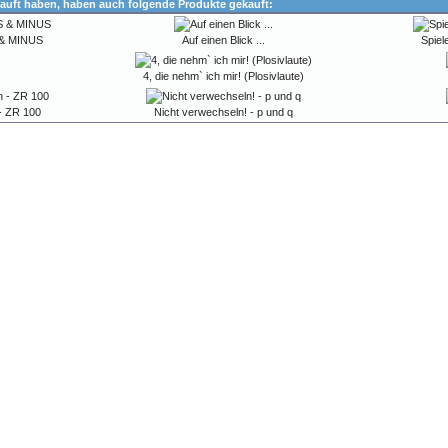
auft haben, haben auch folgende Produkte gekauft:
 & MINUS
Auf einen Blick ...
Spiel
4, die nehm` ich mir! (Plosivlaute)
- ZR 100
Nicht verwechseln! - p und q