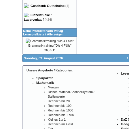
Geschenk-Gutscheine
(4)
Einzelstücke /
Lagerverkauf
(424)
Neue Produkte vom Verlag
Lernspielkiste
/
Alle zeigen
Grammatiktraining "Die 4 Fälle"
36,95 €
Sonntag, 09. August 2026
1
Unsere Angebote / Kategorien:
Lese
Sparpakete
Mathematik
Mengen
Dienes-Material / Zehnersystem /
Stellenwerte
Rechnen bis 20
Rechnen bis 100
Rechnen bis 1000
Rechnen bis 1 Mio.
Kleines 1 x 1
DaZ (
Rechnen mit Geld
Geog
Zeit
Sach