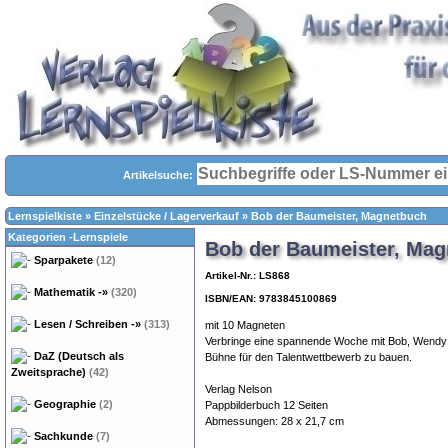
Artikelsuche:
Lernspielkiste
»
Einzelstücke / Lagerverkauf
»
Bob der Baumeister, Magnetbuch
Kategorien -Lernspiele
Bob der Baumeister, Ma
Sparpakete
(12)
Artikel-Nr.: LS868
Mathematik
-»
(320)
ISBN/EAN: 9783845100869
Lesen / Schreiben
-»
(313)
mit 10 Magneten
Verbringe eine spannende Woche mit Bob, Wendy u
DaZ (Deutsch als
Bühne für den Talentwettbewerb zu bauen.
Zweitsprache)
(42)
Verlag Nelson
Geographie
(2)
Pappbilderbuch 12 Seiten
Abmessungen: 28 x 21,7 cm
Sachkunde
(7)