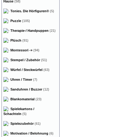
Hause
(58)
Tonies. Die Hörfiguren®
(5)
Puzzle
(105)
Therapie-/ Handpuppen
(21)
Plüsch
(91)
Montessori
-»
(94)
Stempel / Zubehör
(51)
Würfel / Steckwürfel
(63)
Uhren / Timer
(7)
Sanduhren / Buzzer
(12)
Blankomaterial
(23)
Spielekartons /
Schachteln
(5)
Spielezubehör
(61)
Motivation / Belohnung
(6)