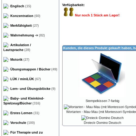
Verfügbarkeit:
Englisch
(15)
Nur noch 1 Stück am Lager!
Konzentration
(60)
Merkfähigkeit
(27)
Wahrnehmung
-»
(82)
Artikulation /
Kunden, die dieses Produkt gekauft haben, 
Lautsprache
(28)
Motorik
(27)
Übungsmappen / Bücher
(49)
LÜK / miniLÜK
(67)
Lern- und Übungsblöcke
(9)
Baby- und Kleinkind-
Stempelkissen 7-farbig
Spielzeug/Bücher
(316)
Wortarten - Mau-Mau (mit Montessori-Symbole
Erstes Lernen
(31)
Vorschule
(100)
Dreieck-Domino Deutsch
Für Therapie und zu