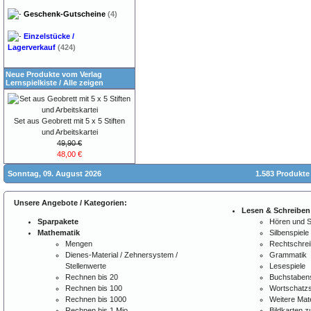
Geschenk-Gutscheine
(4)
Einzelstücke /
Lagerverkauf
(424)
Neue Produkte vom Verlag
Lernspielkiste
/
Alle zeigen
Set aus Geobrett mit 5 x 5 Stiften
und Arbeitskartei
49,90 €
48,00 €
Sonntag, 09. August 2026
1.583 Produkte
Unsere Angebote / Kategorien:
Lesen & Schreiben
Sparpakete
Hören und 
Mathematik
Silbenspiele
Mengen
Rechtschre
Dienes-Material / Zehnersystem /
Grammatik
Stellenwerte
Lesespiele
Rechnen bis 20
Buchstabens
Rechnen bis 100
Wortschatzs
Rechnen bis 1000
Weitere Mate
Rechnen bis 1 Mio.
Bildkarten 