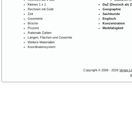
Kleines 1 x 1
DaZ (Deutsch als 
Rechnen mit Geld
Geographie
Zeit
Sachkunde
Geometrie
Englisch
Brüche
Konzentration
Prozent
Merkfähigkeit
Rationale Zahlen
Längen, Flächen und Gewichte
Weitere Materialien
Koordinatensystem
Copyright © 2006 - 2026
Verlag L
w