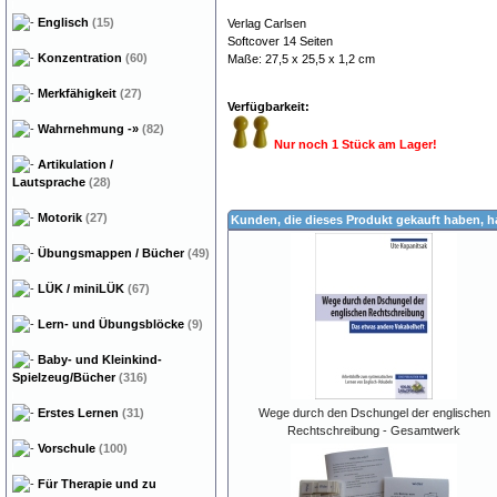
Englisch
(15)
Verlag Carlsen
Softcover 14 Seiten
Konzentration
(60)
Maße: 27,5 x 25,5 x 1,2 cm
Merkfähigkeit
(27)
Verfügbarkeit:
Wahrnehmung
-»
(82)
Nur noch 1 Stück am Lager!
Artikulation /
Lautsprache
(28)
Motorik
(27)
Kunden, die dieses Produkt gekauft haben, 
Übungsmappen / Bücher
(49)
LÜK / miniLÜK
(67)
Lern- und Übungsblöcke
(9)
Baby- und Kleinkind-
Spielzeug/Bücher
(316)
Erstes Lernen
(31)
Wege durch den Dschungel der englischen
Rechtschreibung - Gesamtwerk
Vorschule
(100)
Für Therapie und zu