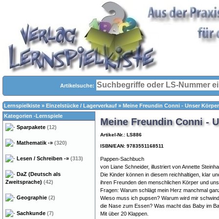
Artikelsuche:
Lernspielkiste
»
Einzelstücke / Lagerverkauf
»
Meine Freundin Conni - Unser Körper
Kategorien -Lernspiele
Meine Freundin Conni - 
Sparpakete
(12)
Artikel-Nr.: LS886
Mathematik
-»
(320)
ISBN/EAN: 9783551168511
Lesen / Schreiben
-»
(313)
Pappen-Sachbuch
von Liane Schneider, illustriert von Annette Steinh
DaZ (Deutsch als
Die Kinder können in diesem reichhaltigen, klar u
Zweitsprache)
(42)
ihren Freunden den menschlichen Körper und unse
Fragen: Warum schlägt mein Herz manchmal gan
Geographie
(2)
Wieso muss ich pupsen? Warum wird mir schwindl
die Nase zum Essen? Was macht das Baby im Ba
Sachkunde
(7)
Mit über 20 Klappen.