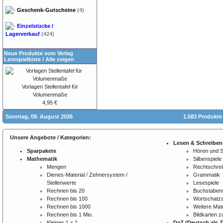
Geschenk-Gutscheine
(4)
Einzelstücke /
Lagerverkauf
(424)
Neue Produkte vom Verlag
Lernspielkiste
/
Alle zeigen
Vorlagen Stellentafel für
Volumenmaße
4,95 €
Sonntag, 09. August 2026
1.583 Produkte
Unsere Angebote / Kategorien:
Lesen & Schreiben
Sparpakete
Hören und 
Mathematik
Silbenspiele
Mengen
Rechtschre
Dienes-Material / Zehnersystem /
Grammatik
Stellenwerte
Lesespiele
Rechnen bis 20
Buchstabens
Rechnen bis 100
Wortschatzs
Rechnen bis 1000
Weitere Mate
Rechnen bis 1 Mio.
Bildkarten 
Kleines 1 x 1
DaZ (Deutsch als 