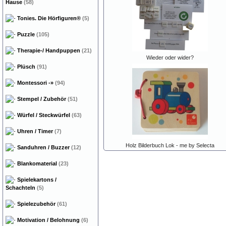
Hause
(58)
Tonies. Die Hörfiguren®
(5)
Puzzle
(105)
Therapie-/ Handpuppen
(21)
Wieder oder wider?
Plüsch
(91)
Montessori
-»
(94)
Stempel / Zubehör
(51)
Würfel / Steckwürfel
(63)
Uhren / Timer
(7)
Holz Bilderbuch Lok - me by Selecta
Sanduhren / Buzzer
(12)
Blankomaterial
(23)
Spielekartons /
Schachteln
(5)
Spielezubehör
(61)
Motivation / Belohnung
(6)