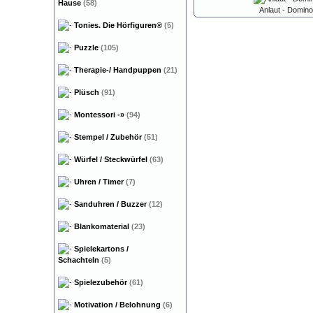
Hause
(58)
Anlaut - Domino
Tonies. Die Hörfiguren®
(5)
Puzzle
(105)
Therapie-/ Handpuppen
(21)
Plüsch
(91)
Montessori
-»
(94)
Stempel / Zubehör
(51)
Würfel / Steckwürfel
(63)
Uhren / Timer
(7)
Sanduhren / Buzzer
(12)
Blankomaterial
(23)
Spielekartons /
Schachteln
(5)
Spielezubehör
(61)
Motivation / Belohnung
(6)