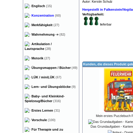
Autor: Kerstin Schulz
Dyskalk
Englisch
(15)
Hergestellt in Falkenstein/Vogt
Verfügbarkeit:
Konzentration
(60)
lieferbar
Merkfähigkeit
(27)
Wahrnehmung
-»
(82)
Artikulation /
Lautsprache
(28)
Motorik
(27)
Kunden, die dieses Produkt gek
Übungsmappen / Bücher
(49)
LÜK / miniLÜK
(67)
Lern- und Übungsblöcke
(9)
Baby- und Kleinkind-
Spielzeug/Bücher
(316)
Erstes Lernen
(31)
Mein erstes Puzzlebuch 
Vorschule
(100)
Das Grundaufgaben - Karten
Für Therapie und zu