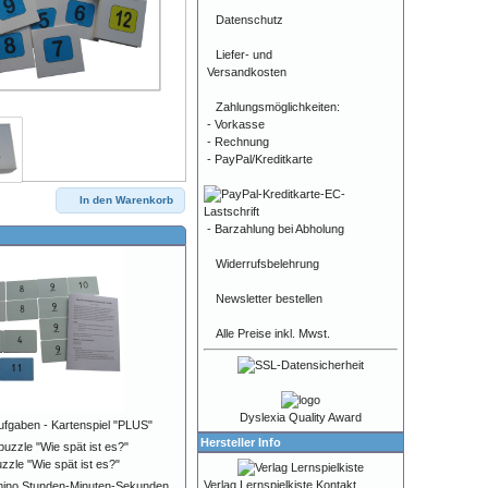
Datenschutz
Liefer- und
Versandkosten
Zahlungsmöglichkeiten:
- Vorkasse
- Rechnung
- PayPal/Kreditkarte
In den Warenkorb
- Barzahlung bei Abholung
Widerrufsbelehrung
Newsletter bestellen
Alle Preise inkl. Mwst.
Dyslexia Quality Award
fgaben - Kartenspiel "PLUS"
Hersteller Info
zzle "Wie spät ist es?"
Verlag Lernspielkiste Kontakt