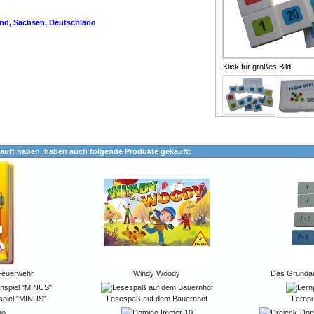
ulie Rechenschwäche Vorschule Kindergarten Kindergärten
land, Sachsen, Deutschland
Klick für großes Bild
auft haben, haben auch folgende Produkte gekauft:
Feuerwehr
Windy Woody
Das Grundau
spiel "MINUS"
Lesespaß auf dem Bauernhof
Lernpu