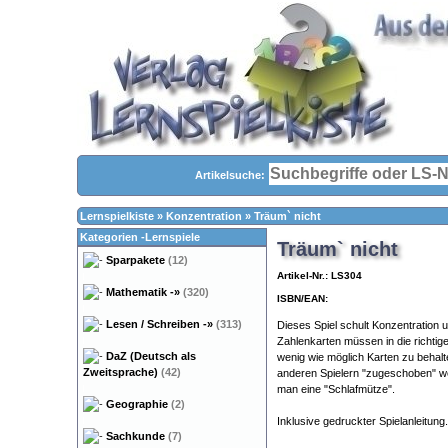
Artikelsuche:
Lernspielkiste
»
Konzentration
»
Träum` nicht
Kategorien -Lernspiele
Träum` nicht
Sparpakete
(12)
Artikel-Nr.: LS304
Mathematik
-»
(320)
ISBN/EAN:
Lesen / Schreiben
-»
(313)
Dieses Spiel schult Konzentration
Zahlenkarten müssen in die richtige
DaZ (Deutsch als
wenig wie möglich Karten zu behalt
Zweitsprache)
(42)
anderen Spielern "zugeschoben" w
man eine "Schlafmütze".
Geographie
(2)
Inklusive gedruckter Spielanleitung.
Sachkunde
(7)