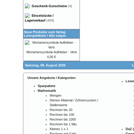
Geschenk-Gutscheine
(4)
Einzelstücke /
Lagerverkauf
(424)
Neue Produkte vom Verlag
Lernspielkiste
/
Alle zeigen
Wortartensymbole Aufkleber - Verb
4,00 €
Samstag, 08. August 2026
1
Unsere Angebote / Kategorien:
Lese
Sparpakete
Mathematik
Mengen
Dienes-Material / Zehnersystem /
Stellenwerte
Rechnen bis 20
Rechnen bis 100
Rechnen bis 1000
Rechnen bis 1 Mio.
Kleines 1 x 1
DaZ (
Rechnen mit Geld
Geog