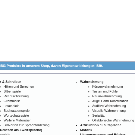
.583 Produkte in unserem Shop,
davon Eigenentwicklungen: 589.
n & Schreiben
Wahrnehmung
Hören und Sprechen
Körperwahrnehmung
Silbenspiele
Tasten und Fühlen
Rechtschreibung
Raumwahrnehmung
Grammatik
Auge-Hand-Koordination
Lesespiele
Auditive Wahrnehmung
Buchstabenspiele
Visuelle Wahrnehmung
Wortschatzspiele
Serialität
Weitere Materialien
Olfaktorische Wahrnehmung
Bildkarten zur Sprachförderung
Artikulation / Lautsprache
Deutsch als Zweitsprache)
Motorik
raphie
Übungsmappen und Bücher