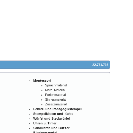
22.771.716
Montessori
Sprachmaterial
Math. Material
Perlenmaterial
Sinnesmaterial
Zusatzmaterial
Lehrer- und Pädagogikstempel
Stempelkissen und -farbe
Würfel und Steckwürfel
Uhren u. Timer
Sanduhren und Buzzer
Blankomaterial