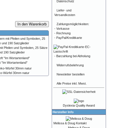
Datenschutz
Liefer- und
Versandkosten
In den Warenkorb
Zahlungsmöglichkeiten:
- Vorkasse
- Rechnung
- PayPal/Kreditkarte
mit Pfeilen und Symbolen, 25 Sätze
nd 190 Satzglieder
- Barzahlung bei Abholung
t "Im Wortartenland"
Widerrufsbelehrung
ko-Würfel 30mm natur
Newsletter bestellen
Alle Preise inkl. Mwst.
Dyslexia Quality Award
Hersteller Info
Melissa & Doug Kontakt
Melissa & Doug