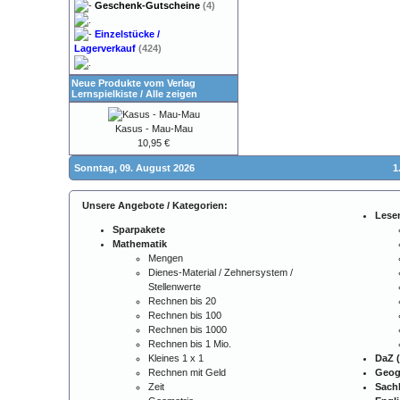
Geschenk-Gutscheine
(4)
Einzelstücke /
Lagerverkauf
(424)
Neue Produkte vom Verlag
Lernspielkiste
/
Alle zeigen
Kasus - Mau-Mau
10,95 €
Sonntag, 09. August 2026
1
Unsere Angebote / Kategorien:
Lese
Sparpakete
Mathematik
Mengen
Dienes-Material / Zehnersystem /
Stellenwerte
Rechnen bis 20
Rechnen bis 100
Rechnen bis 1000
Rechnen bis 1 Mio.
Kleines 1 x 1
DaZ (
Rechnen mit Geld
Geog
Zeit
Sach