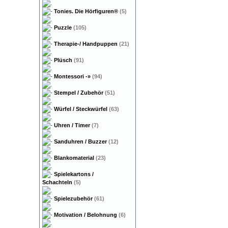
Tonies. Die Hörfiguren®
(5)
Puzzle
(105)
Therapie-/ Handpuppen
(21)
Plüsch
(91)
Montessori
-»
(94)
Stempel / Zubehör
(51)
Würfel / Steckwürfel
(63)
Uhren / Timer
(7)
Sanduhren / Buzzer
(12)
Blankomaterial
(23)
Spielekartons /
Schachteln
(5)
Spielezubehör
(61)
Motivation / Belohnung
(6)