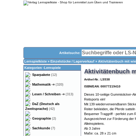
Artikelsuche:
Lernspielkiste
»
Einzelstücke / Lagerverkauf
»
Aktivitätenbuch mit w
Kategorien -Lernspiele
Aktivitätenbuch 
Sparpakete
(12)
Artikel-Nr.: LS538
Mathematik
-»
(320)
ISBN/EAN: 00077219410
Lesen / Schreiben
-»
(313)
Dieses 10-seitige Gummisticker-Akti
Reitsports ein!
DaZ (Deutsch als
Mit 139 wiederverwendbaren Sticker
Zweitsprache)
(42)
Reiter bekleiden, die Pferde sattel
Bequemer Traggriff - perfekt zum 
Geographie
(2)
Ausgezeichnet zur Förderung der f
Alleinspielens.
Sachkunde
(7)
Ab 3 Jahre
Maße: ca. 28 x 21 cm