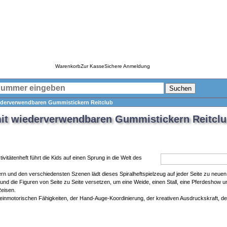
Warenkorb
Zur Kasse
Sichere Anmeldung
Suchen
iederverwendbaren Gummistickern Reitclub
mit wiederverwendbaren Gummistickern Reitcl
vitätenheft führt die Kids auf einen Sprung in die Welt des
n und den verschiedensten Szenen lädt dieses Spiralheftspielzeug auf jeder Seite zu neuen A
n und die Figuren von Seite zu Seite versetzen, um eine Weide, einen Stall, eine Pferdeshow
Reisen.
einmotorischen Fähigkeiten, der Hand-Auge-Koordinierung, der kreativen Ausdruckskraft, 