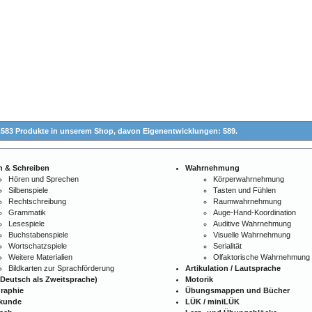
.583 Produkte in unserem Shop,
davon Eigenentwicklungen: 589.
n & Schreiben
Wahrnehmung
Hören und Sprechen
Körperwahrnehmung
Silbenspiele
Tasten und Fühlen
Rechtschreibung
Raumwahrnehmung
Grammatik
Auge-Hand-Koordination
Lesespiele
Auditive Wahrnehmung
Buchstabenspiele
Visuelle Wahrnehmung
Wortschatzspiele
Serialität
Weitere Materialien
Olfaktorische Wahrnehmung
Bildkarten zur Sprachförderung
Artikulation / Lautsprache
Deutsch als Zweitsprache)
Motorik
raphie
Übungsmappen und Bücher
kunde
LÜK / miniLÜK