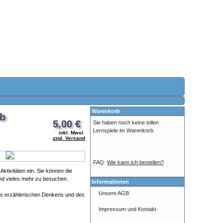
Warenkorb
ub
5,00 €
Sie haben noch keine tollen
Lernspiele im Warenkorb.
inkl. Mwst
zzgl. Versand
FAQ:
Wie kann ich bestellen?
ktivitäten ein. Sie können die
 und vieles mehr zu besuchen.
Informationen
Unsere AGB
des erzählerischen Denkens und des
Impressum und Kontakt