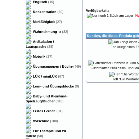
Englisch
(15)
Verfügbarkeit:
Konzentration
(60)
Nu
Merkfähigkeit
(27)
Wahrnehmung
-»
(82)
Kunden, die dieses Produkt gek
Artikulation /
Lautsprache
(28)
Jan kriegt einen Z
Motorik
(27)
Übungsmappen / Bücher
(49)
Glitterblätter Prinzessin- und 
LÜK / miniLÜK
(67)
Heft "Die Wortart
Lern- und Übungsblöcke
(9)
Baby- und Kleinkind-
Spielzeug/Bücher
(316)
Erstes Lernen
(31)
Vorschule
(100)
Für Therapie und zu
Hause
(58)