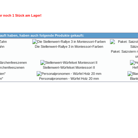
r noch 1 Stück am Lager!
auft haben, haben auch folgende Produkte gekauft:
ahn
Die Stellenwert-Rallye 3 in Montessori-Farben
Paket: Satzstern 
u
Märchenfeeszenen
Stellenwert-Würfelset Montessori II
Hef
en"
Personalpronomen - Würfel Holz 20 mm
Blan