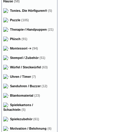
Hause
(58)
Tonies. Die Hörfiguren®
(5)
Puzzle
(105)
Therapie-/ Handpuppen
(21)
Plüsch
(91)
Montessori
-»
(94)
Stempel / Zubehör
(51)
Würfel / Steckwürfel
(63)
Uhren / Timer
(7)
Sanduhren / Buzzer
(12)
Blankomaterial
(23)
Spielekartons /
Schachteln
(5)
Spielezubehör
(61)
Motivation / Belohnung
(6)