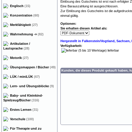
Einlösung des Gutscheins ist erst nach erfolgter 
Englisch
(15)
Eine Barauszahlung ist ausgeschlossen.
Zur Einlösung des Gutscheins ist die aufgedruck
Konzentration
(60)
einmal gültig.
Optionen:
Merkfähigkeit
(27)
Sie erhalten diesen Artikel als:
Wahrnehmung
-»
(82)
Hergestellt in Falkenstein/Vogtland, Sachsen
Artikulation /
Verfügbarkeit:
Lautsprache
(28)
lieferbar
Motorik
(27)
Übungsmappen / Bücher
(49)
Kunden, die dieses Produkt gekauft haben, 
LÜK / miniLÜK
(67)
Lern- und Übungsblöcke
(9)
Baby- und Kleinkind-
Spielzeug/Bücher
(316)
Erstes Lernen
(31)
Vorschule
(100)
Für Therapie und zu