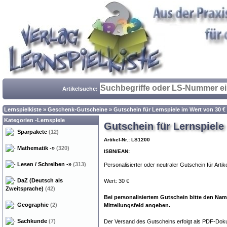
Artikelsuche:
Lernspielkiste
»
Geschenk-Gutscheine
»
Gutschein für Lernspiele im Wert von 30 €
Kategorien -Lernspiele
Gutschein für Lernspiele
Sparpakete
(12)
Artikel-Nr.: LS1200
Mathematik
-»
(320)
ISBN/EAN:
Lesen / Schreiben
-»
(313)
Personalisierter oder neutraler Gutschein für Art
DaZ (Deutsch als
Wert: 30 €
Zweitsprache)
(42)
Bei personalisiertem Gutschein bitte den Na
Geographie
(2)
Mitteilungsfeld angeben.
Sachkunde
(7)
Der Versand des Gutscheins erfolgt als PDF-Doku