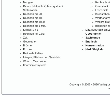
Mengen
Rechtschre
Dienes-Material / Zehnersystem /
Grammatik
Stellenwerte
Lesespiele
Rechnen bis 20
Buchstabens
Rechnen bis 100
Wortschatzs
Rechnen bis 1000
Weitere Mate
Rechnen bis 1 Mio.
Bildkarten 
Kleines 1 x 1
DaZ (Deutsch als 
Rechnen mit Geld
Geographie
Zeit
Sachkunde
Geometrie
Englisch
Brüche
Konzentration
Prozent
Merkfähigkeit
Rationale Zahlen
Längen, Flächen und Gewichte
Weitere Materialien
Koordinatensystem
Copyright © 2006 - 2026
Verlag L
w