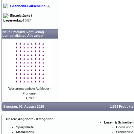
Geschenk-Gutscheine
(4)
Einzelstücke /
Lagerverkauf
(424)
Neue Produkte vom Verlag
Lernspielkiste
/
Alle zeigen
Wortartensymbole Aufkleber -
Pronomen
1,70 €
Samstag, 08. August 2026
1.583 Produkte
Unsere Angebote / Kategorien:
Lesen & Schreiben
Sparpakete
Hören und 
Mathematik
Silbenspiele