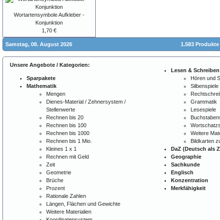
Wortartensymbole Aufkleber -
Konjunktion
1,70 €
Samstag, 08. August 2026
1.583 Produkte
Unsere Angebote / Kategorien:
Lesen & Schreiben
Sparpakete
Hören und 
Mathematik
Silbenspiele
Mengen
Rechtschre
Dienes-Material / Zehnersystem /
Grammatik
Stellenwerte
Lesespiele
Rechnen bis 20
Buchstabens
Rechnen bis 100
Wortschatzs
Rechnen bis 1000
Weitere Mate
Rechnen bis 1 Mio.
Bildkarten 
Kleines 1 x 1
DaZ (Deutsch als 
Rechnen mit Geld
Geographie
Zeit
Sachkunde
Geometrie
Englisch
Brüche
Konzentration
Prozent
Merkfähigkeit
Rationale Zahlen
Längen, Flächen und Gewichte
Weitere Materialien
Koordinatensystem