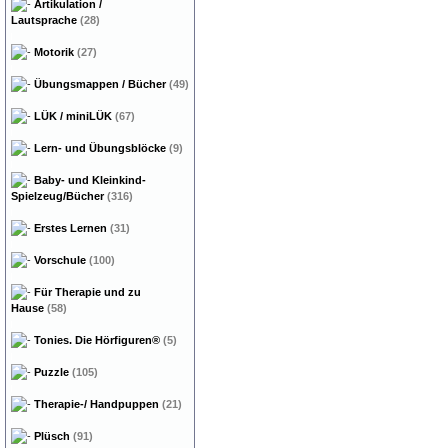
Artikulation /
Lautsprache
(28)
Motorik
(27)
Übungsmappen / Bücher
(49)
LÜK / miniLÜK
(67)
Lern- und Übungsblöcke
(9)
Baby- und Kleinkind-
Spielzeug/Bücher
(316)
Erstes Lernen
(31)
Vorschule
(100)
Für Therapie und zu
Hause
(58)
Tonies. Die Hörfiguren®
(5)
Puzzle
(105)
Therapie-/ Handpuppen
(21)
Plüsch
(91)