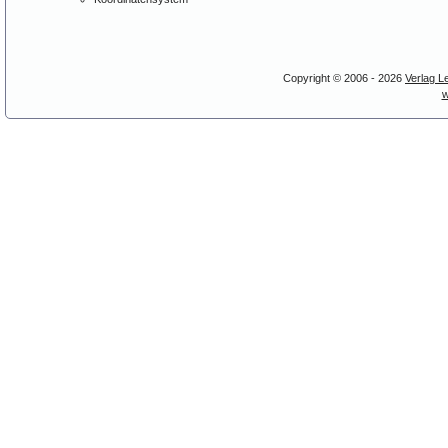
Copyright © 2006 - 2026
Verlag L
w