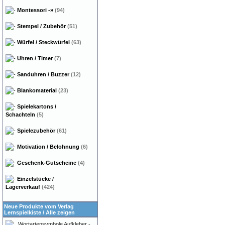
Montessori
-»
(94)
Stempel / Zubehör
(51)
Würfel / Steckwürfel
(63)
Uhren / Timer
(7)
Sanduhren / Buzzer
(12)
Blankomaterial
(23)
Spielekartons /
Schachteln
(5)
Spielezubehör
(61)
Motivation / Belohnung
(6)
Geschenk-Gutscheine
(4)
Einzelstücke /
Lagerverkauf
(424)
Neue Produkte vom Verlag
Lernspielkiste
/
Alle zeigen