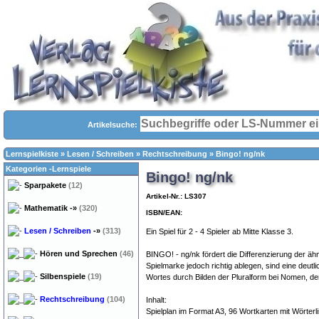
Artikelsuche:
Lernspielkiste
»
Lesen / Schreiben
»
Rechtschreibung
»
Bingo! ng/nk
Kategorien -Lernspiele
Bingo! ng/nk
Sparpakete
(12)
Artikel-Nr.: LS307
Mathematik
-»
(320)
ISBN/EAN:
Lesen / Schreiben
-»
(313)
Ein Spiel für 2 - 4 Spieler ab Mitte Klasse 3.
Hören und Sprechen
(46)
BINGO! - ng/nk fördert die Differenzierung der äh
Spielmarke jedoch richtig ablegen, sind eine deu
Silbenspiele
(19)
Wortes durch Bilden der Pluralform bei Nomen, de
Rechtschreibung
(104)
Inhalt:
Spielplan im Format A3, 96 Wortkarten mit Wörterl