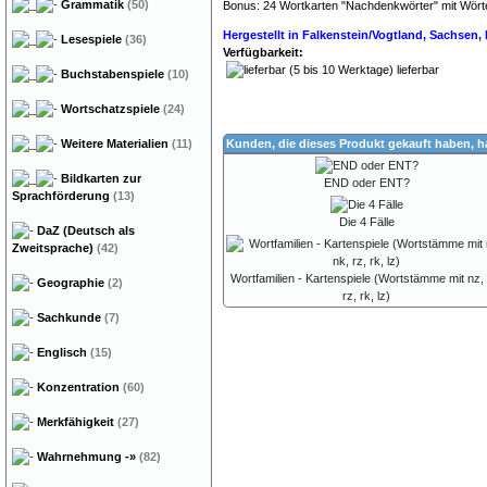
Grammatik
(50)
Bonus: 24 Wortkarten "Nachdenkwörter" mit Wörte
Hergestellt in Falkenstein/Vogtland, Sachsen
Lesespiele
(36)
Verfügbarkeit:
lieferbar
Buchstabenspiele
(10)
Wortschatzspiele
(24)
Weitere Materialien
(11)
Kunden, die dieses Produkt gekauft haben, 
Bildkarten zur
END oder ENT?
Sprachförderung
(13)
Die 4 Fälle
DaZ (Deutsch als
Zweitsprache)
(42)
Wortfamilien - Kartenspiele (Wortstämme mit nz, 
Geographie
(2)
rz, rk, lz)
Sachkunde
(7)
Englisch
(15)
Konzentration
(60)
Merkfähigkeit
(27)
Wahrnehmung
-»
(82)