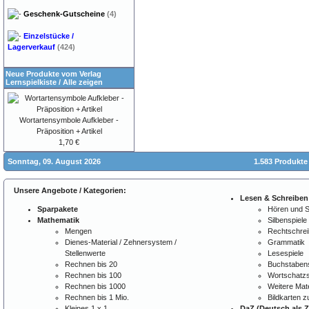
Geschenk-Gutscheine
(4)
Einzelstücke /
Lagerverkauf
(424)
Neue Produkte vom Verlag
Lernspielkiste
/
Alle zeigen
Wortartensymbole Aufkleber -
Präposition + Artikel
1,70 €
Sonntag, 09. August 2026
1.583 Produkte
Unsere Angebote / Kategorien:
Lesen & Schreiben
Sparpakete
Hören und 
Mathematik
Silbenspiele
Mengen
Rechtschre
Dienes-Material / Zehnersystem /
Grammatik
Stellenwerte
Lesespiele
Rechnen bis 20
Buchstabens
Rechnen bis 100
Wortschatzs
Rechnen bis 1000
Weitere Mate
Rechnen bis 1 Mio.
Bildkarten 
Kleines 1 x 1
DaZ (Deutsch als 