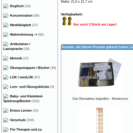
Maße: 21,5 x 21,7 cm
Englisch
(15)
Verfügbarkeit:
Konzentration
(60)
Nur noch 3 Stück am Lager!
Merkfähigkeit
(27)
Wahrnehmung
-»
(82)
Artikulation /
Kunden, die dieses Produkt gekauft haben, 
Lautsprache
(28)
Motorik
(27)
Übungsmappen / Bücher
(49)
LÜK / miniLÜK
(67)
Lern- und Übungsblöcke
(9)
Baby- und Kleinkind-
Das Einmaleins begreifen - Montessori
Spielzeug/Bücher
(316)
Erstes Lernen
(31)
Vorschule
(100)
Für Therapie und zu