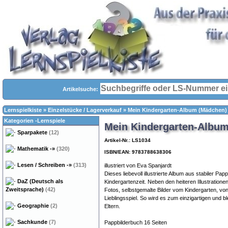
Artikelsuche:
Lernspielkiste
»
Einzelstücke / Lagerverkauf
»
Mein Kindergarten-Album (Mädchen)
Kategorien -Lernspiele
Mein Kindergarten-Albu
Sparpakete
(12)
Artikel-Nr.: LS1034
Mathematik
-»
(320)
ISBN/EAN: 9783788638306
Lesen / Schreiben
-»
(313)
illustriert von Eva Spanjardt
Dieses liebevoll illustrierte Album aus stabiler Pap
DaZ (Deutsch als
Kindergartenzeit. Neben den heiteren Illustrationen
Zweitsprache)
(42)
Fotos, selbstgemalte Bilder vom Kindergarten, v
Lieblingsspiel. So wird es zum einzigartigen und 
Geographie
(2)
Eltern.
Sachkunde
(7)
Pappbilderbuch 16 Seiten