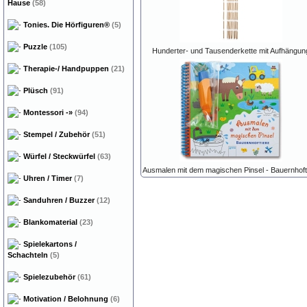
Hause
(58)
Tonies. Die Hörfiguren®
(5)
Puzzle
(105)
Hunderter- und Tausenderkette mit Aufhängun
Therapie-/ Handpuppen
(21)
Plüsch
(91)
Montessori
-»
(94)
Stempel / Zubehör
(51)
Würfel / Steckwürfel
(63)
Ausmalen mit dem magischen Pinsel - Bauernhoft
Uhren / Timer
(7)
Sanduhren / Buzzer
(12)
Blankomaterial
(23)
Spielekartons /
Schachteln
(5)
Spielezubehör
(61)
Motivation / Belohnung
(6)