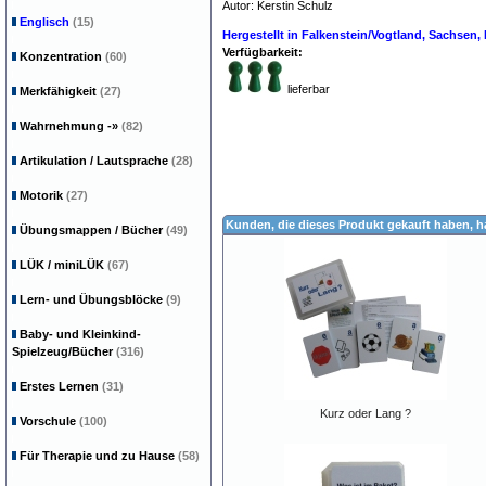
Autor: Kerstin Schulz
Englisch
(15)
Hergestellt in Falkenstein/Vogtland, Sachsen
Verfügbarkeit:
Konzentration
(60)
lieferbar
Merkfähigkeit
(27)
Wahrnehmung
-»
(82)
Artikulation / Lautsprache
(28)
Motorik
(27)
Kunden, die dieses Produkt gekauft haben, 
Übungsmappen / Bücher
(49)
LÜK / miniLÜK
(67)
Lern- und Übungsblöcke
(9)
Baby- und Kleinkind-
Spielzeug/Bücher
(316)
Erstes Lernen
(31)
Kurz oder Lang ?
Vorschule
(100)
Für Therapie und zu Hause
(58)