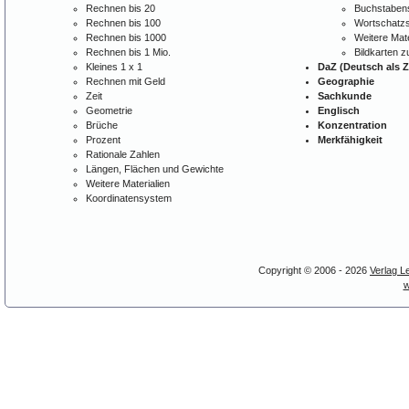
Rechnen bis 20
Buchstabens
Rechnen bis 100
Wortschatzs
Rechnen bis 1000
Weitere Mate
Rechnen bis 1 Mio.
Bildkarten 
Kleines 1 x 1
DaZ (Deutsch als 
Rechnen mit Geld
Geographie
Zeit
Sachkunde
Geometrie
Englisch
Brüche
Konzentration
Prozent
Merkfähigkeit
Rationale Zahlen
Längen, Flächen und Gewichte
Weitere Materialien
Koordinatensystem
Copyright © 2006 - 2026
Verlag L
w