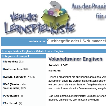
Artikelsuche:
Lernspielkiste
»
Englisch
»
Vokabeltrainer Englisch
Kategorien -Lernspiele
Vokabeltrainer Englisch
Sparpakete
(12)
Artikel-Nr.: LS401
Mathematik
-»
(320)
ISBN/EAN:
Lesen / Schreiben
-»
(313)
Dieses Lernspiel ist ein abwechslungsreiches Voka
zusammen üben. Es werden nicht einfach schlecht
DaZ (Deutsch als
werden durch die verschiedenen Aufgaben dazu a
Zweitsprache)
(42)
nachzudenken und sie im Zusammenhang zu gebr
Geographie
(2)
Das Spiel enthält 300 (laminierte) Vokabelkärtche
mühelos um eigenes Wortmaterial erweitern.
Sachkunde
(7)