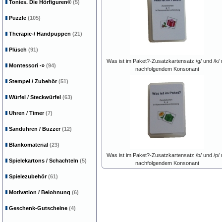
Tonies. Die Hörfiguren®
(5)
Puzzle
(105)
Therapie-/ Handpuppen
(21)
Plüsch
(91)
Was ist im Paket?-Zusatzkartensatz /g/ und /k/ 
Montessori
-»
(94)
nachfolgendem Konsonant
Stempel / Zubehör
(51)
Würfel / Steckwürfel
(63)
Uhren / Timer
(7)
Sanduhren / Buzzer
(12)
Blankomaterial
(23)
Was ist im Paket?-Zusatzkartensatz /b/ und /p/ 
Spielekartons / Schachteln
(5)
nachfolgendem Konsonant
Spielezubehör
(61)
Motivation / Belohnung
(6)
Geschenk-Gutscheine
(4)