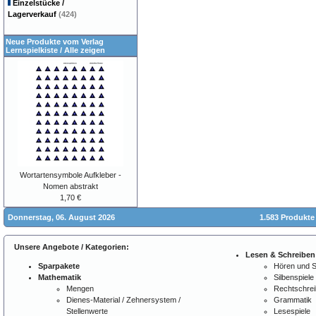
Einzelstücke /
Lagerverkauf
(424)
Neue Produkte vom Verlag
Lernspielkiste
/
Alle zeigen
Wortartensymbole Aufkleber -
Nomen abstrakt
1,70 €
Donnerstag, 06. August 2026
1.583 Produkte
Unsere Angebote / Kategorien:
Lesen & Schreiben
Sparpakete
Hören und 
Mathematik
Silbenspiele
Mengen
Rechtschre
Dienes-Material / Zehnersystem /
Grammatik
Stellenwerte
Lesespiele