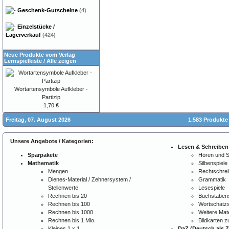
Geschenk-Gutscheine
(4)
Einzelstücke /
Lagerverkauf
(424)
Neue Produkte vom Verlag
Lernspielkiste
/
Alle zeigen
Wortartensymbole Aufkleber -
Partizip
1,70 €
Freitag, 07. August 2026
1.583 Produkte
Unsere Angebote / Kategorien:
Lesen & Schreiben
Sparpakete
Hören und 
Mathematik
Silbenspiele
Mengen
Rechtschre
Dienes-Material / Zehnersystem /
Grammatik
Stellenwerte
Lesespiele
Rechnen bis 20
Buchstabens
Rechnen bis 100
Wortschatzs
Rechnen bis 1000
Weitere Mate
Rechnen bis 1 Mio.
Bildkarten 
Kleines 1 x 1
DaZ (Deutsch als 