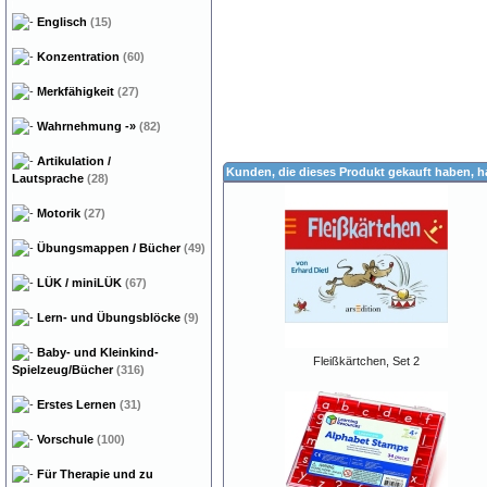
Englisch
(15)
Konzentration
(60)
Merkfähigkeit
(27)
Wahrnehmung
-»
(82)
Artikulation /
Kunden, die dieses Produkt gekauft haben, 
Lautsprache
(28)
Motorik
(27)
Übungsmappen / Bücher
(49)
LÜK / miniLÜK
(67)
Lern- und Übungsblöcke
(9)
Baby- und Kleinkind-
Fleißkärtchen, Set 2
Spielzeug/Bücher
(316)
Erstes Lernen
(31)
Vorschule
(100)
Für Therapie und zu