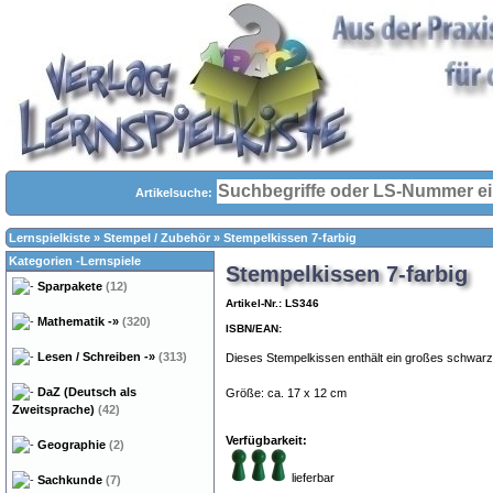
Artikelsuche:
Lernspielkiste
»
Stempel / Zubehör
»
Stempelkissen 7-farbig
Kategorien -Lernspiele
Stempelkissen 7-farbig
Sparpakete
(12)
Artikel-Nr.: LS346
Mathematik
-»
(320)
ISBN/EAN:
Lesen / Schreiben
-»
(313)
Dieses Stempelkissen enthält ein großes schwarze
DaZ (Deutsch als
Größe: ca. 17 x 12 cm
Zweitsprache)
(42)
Verfügbarkeit:
Geographie
(2)
lieferbar
Sachkunde
(7)