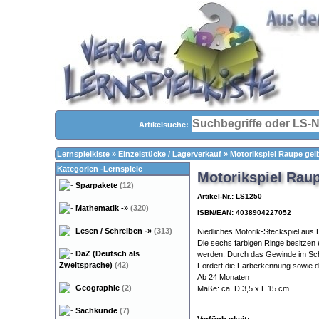
Artikelsuche:
Lernspielkiste
»
Einzelstücke / Lagerverkauf
»
Motorikspiel Raupe gel
Kategorien -Lernspiele
Motorikspiel Raup
Sparpakete
(12)
Artikel-Nr.: LS1250
Mathematik
-»
(320)
ISBN/EAN: 4038904227052
Lesen / Schreiben
-»
(313)
Niedliches Motorik-Steckspiel aus
Die sechs farbigen Ringe besitzen 
DaZ (Deutsch als
werden. Durch das Gewinde im Sch
Zweitsprache)
(42)
Fördert die Farberkennung sowie d
Ab 24 Monaten
Geographie
(2)
Maße: ca. D 3,5 x L 15 cm
Sachkunde
(7)