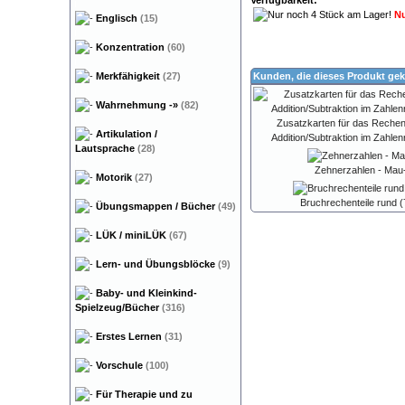
Verfügbarkeit:
Nu
Englisch
(15)
Konzentration
(60)
Merkfähigkeit
(27)
Kunden, die dieses Produkt gek
Wahrnehmung
-»
(82)
Zusatzkarten für das Rechen-
Artikulation /
Addition/Subtraktion im Zahle
Lautsprache
(28)
Zehnerzahlen - Ma
Motorik
(27)
Bruchrechenteile rund (7
Übungsmappen / Bücher
(49)
LÜK / miniLÜK
(67)
Lern- und Übungsblöcke
(9)
Baby- und Kleinkind-
Spielzeug/Bücher
(316)
Erstes Lernen
(31)
Vorschule
(100)
Für Therapie und zu