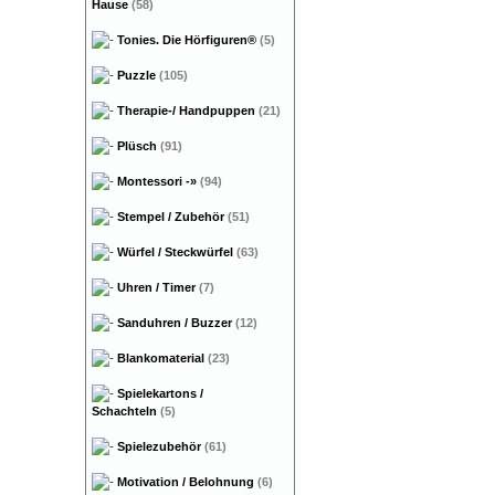
Hause
(58)
Tonies. Die Hörfiguren®
(5)
Puzzle
(105)
Therapie-/ Handpuppen
(21)
Plüsch
(91)
Montessori
-»
(94)
Stempel / Zubehör
(51)
Würfel / Steckwürfel
(63)
Uhren / Timer
(7)
Sanduhren / Buzzer
(12)
Blankomaterial
(23)
Spielekartons /
Schachteln
(5)
Spielezubehör
(61)
Motivation / Belohnung
(6)