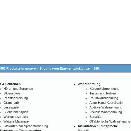
.583 Produkte in unserem Shop,
davon Eigenentwicklungen: 589.
n & Schreiben
Wahrnehmung
Hören und Sprechen
Körperwahrnehmung
Silbenspiele
Tasten und Fühlen
Rechtschreibung
Raumwahrnehmung
Grammatik
Auge-Hand-Koordination
Lesespiele
Auditive Wahrnehmung
Buchstabenspiele
Visuelle Wahrnehmung
Wortschatzspiele
Serialität
Weitere Materialien
Olfaktorische Wahrnehmung
Bildkarten zur Sprachförderung
Artikulation / Lautsprache
Deutsch als Zweitsprache)
Motorik