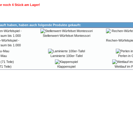
r noch 4 Stück am Lager!
auft haben, haben auch folgende Produkte gekauft:
Stellenwert-Würfelset Montessori
Würfelspiel -
Rechen-Würfelspiel
nraum bis 1.000
u-Mau
Laminierte 100er-Tafel
Perlen in
1 Teile)
Klappenspiel
Wettlauf im 