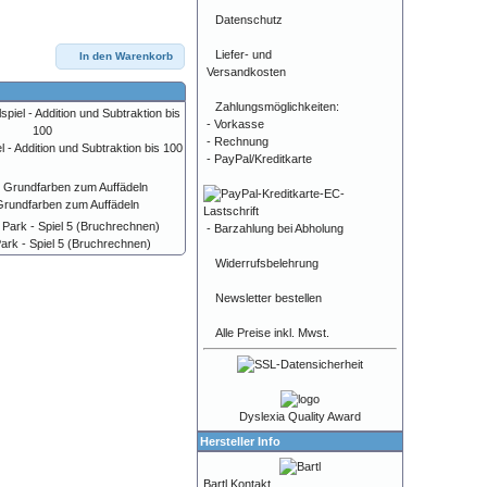
Datenschutz
Liefer- und
In den Warenkorb
Versandkosten
Zahlungsmöglichkeiten:
- Vorkasse
- Rechnung
 - Addition und Subtraktion bis 100
- PayPal/Kreditkarte
 Grundfarben zum Auffädeln
- Barzahlung bei Abholung
Park - Spiel 5 (Bruchrechnen)
Widerrufsbelehrung
Newsletter bestellen
Alle Preise inkl. Mwst.
Dyslexia Quality Award
Hersteller Info
Bartl Kontakt