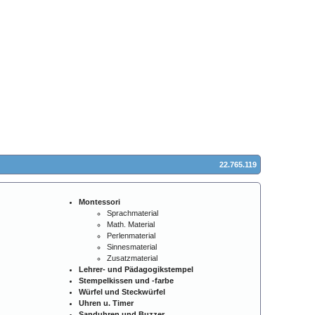
22.765.119
Montessori
Sprachmaterial
Math. Material
Perlenmaterial
Sinnesmaterial
Zusatzmaterial
Lehrer- und Pädagogikstempel
Stempelkissen und -farbe
Würfel und Steckwürfel
Uhren u. Timer
Sanduhren und Buzzer