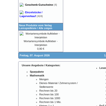
Geschenk-Gutscheine
(4)
Einzelstücke /
Lagerverkauf
(424)
Neue Produkte vom Verlag
Lernspielkiste
/
Alle zeigen
Wortartensymbole Aufkleber -
Interjektion
0,90 €
Freitag, 07. August 2026
1
Unsere Angebote / Kategorien:
Lese
Sparpakete
Mathematik
Mengen
Dienes-Material / Zehnersystem /
Stellenwerte
Rechnen bis 20
Rechnen bis 100
Rechnen bis 1000
Rechnen bis 1 Mio.
Kleines 1 x 1
DaZ (