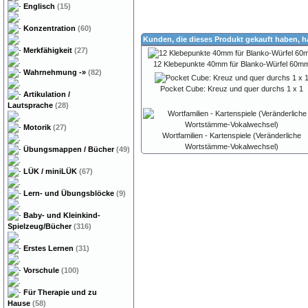
Englisch
(15)
Konzentration
(60)
Kunden, die dieses Produkt gekauft haben, 
Merkfähigkeit
(27)
12 Klebepunkte 40mm für Blanko-Würfel 60m
Wahrnehmung
-»
(82)
Pocket Cube: Kreuz und quer durchs 1 x 1
Artikulation /
Lautsprache
(28)
Motorik
(27)
Wortfamilien - Kartenspiele (Veränderliche
Wortstämme-Vokalwechsel)
Übungsmappen / Bücher
(49)
LÜK / miniLÜK
(67)
Lern- und Übungsblöcke
(9)
Baby- und Kleinkind-
Spielzeug/Bücher
(316)
Erstes Lernen
(31)
Vorschule
(100)
Für Therapie und zu
Hause
(58)