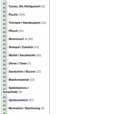
Tonies. Die Hörfiguren®
(5)
Puzzle
(105)
Therapie-/ Handpuppen
(21)
Plüsch
(91)
Montessori
-»
(94)
Stempel / Zubehör
(51)
Würfel / Steckwürfel
(63)
Uhren / Timer
(7)
Sanduhren / Buzzer
(12)
Blankomaterial
(23)
Spielekartons /
Schachteln
(5)
Spielezubehör
(61)
Motivation / Belohnung
(6)