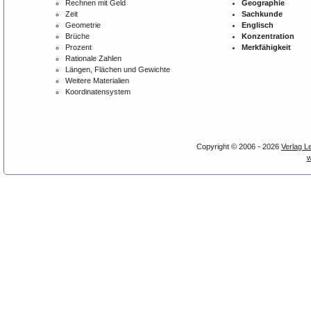
Rechnen mit Geld
Geographie
Zeit
Sachkunde
Geometrie
Englisch
Brüche
Konzentration
Prozent
Merkfähigkeit
Rationale Zahlen
Längen, Flächen und Gewichte
Weitere Materialien
Koordinatensystem
Copyright © 2006 - 2026
Verlag L
w