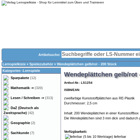
Artikelsuche:
Lernspielkiste
»
Spielezubehör
»
Wendeplättchen gelb/rot - 200 Stück
Kategorien -Lernspiele
Wendeplättchen gelb/rot 
Sparpakete
(12)
Artikel-Nr.: LS1254
Mathematik
-»
(320)
ISBN/EAN:
Lesen / Schreiben
-»
(313)
zweifarbige Kunststoffplättchen aus RE-Plastik
Durchmesser: 2,5 cm
DaZ (Deutsch als
Zweitsprache)
(42)
Inhalt: 200 Wendeplättchen in einer Kunststoffbox
Die Wendeplättchen sind 3 mm dick und dadurch g
Geographie
(2)
Verfügbarkeit:
Sachkunde
(7)
lieferbar