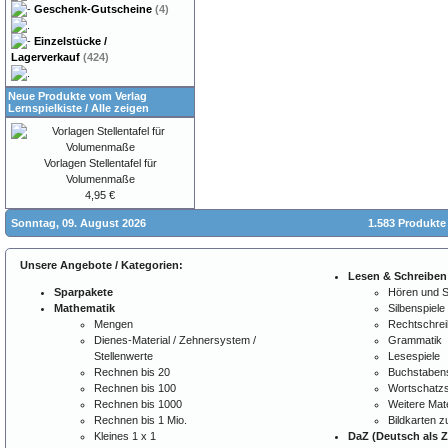
Geschenk-Gutscheine
(4)
Einzelstücke /
Lagerverkauf
(424)
Neue Produkte vom Verlag
Lernspielkiste
/
Alle zeigen
Vorlagen Stellentafel für
Volumenmaße
4,95 €
Sonntag, 09. August 2026
1.583 Produkte
Unsere Angebote / Kategorien:
Lesen & Schreiben
Sparpakete
Hören und 
Mathematik
Silbenspiele
Mengen
Rechtschre
Dienes-Material / Zehnersystem /
Grammatik
Stellenwerte
Lesespiele
Rechnen bis 20
Buchstabens
Rechnen bis 100
Wortschatzs
Rechnen bis 1000
Weitere Mate
Rechnen bis 1 Mio.
Bildkarten 
Kleines 1 x 1
DaZ (Deutsch als 