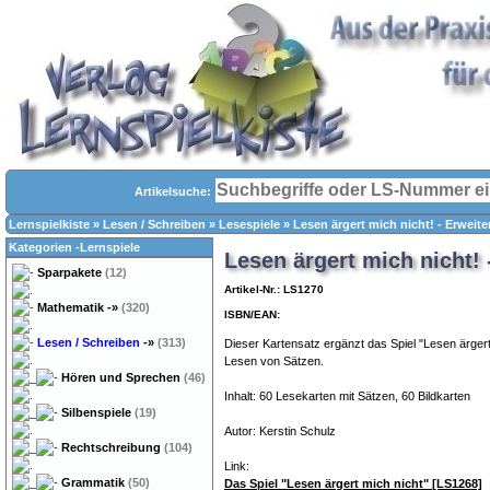
Artikelsuche:
Lernspielkiste
»
Lesen / Schreiben
»
Lesespiele
»
Lesen ärgert mich nicht! - Erweit
Kategorien -Lernspiele
Lesen ärgert mich nicht! 
Sparpakete
(12)
Artikel-Nr.: LS1270
Mathematik
-»
(320)
ISBN/EAN:
Lesen / Schreiben
-»
(313)
Dieser Kartensatz ergänzt das Spiel "Lesen ärgert
Lesen von Sätzen.
Hören und Sprechen
(46)
Inhalt: 60 Lesekarten mit Sätzen, 60 Bildkarten
Silbenspiele
(19)
Autor: Kerstin Schulz
Rechtschreibung
(104)
Link:
Grammatik
(50)
Das Spiel "Lesen ärgert mich nicht" [LS1268]