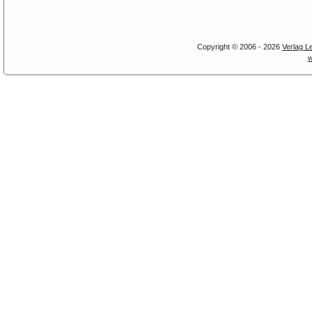
Copyright © 2006 - 2026
Verlag L
w