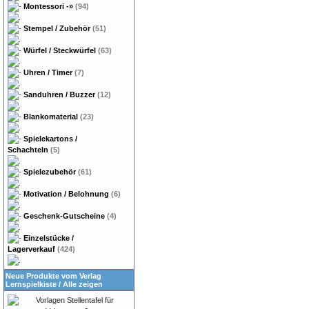
Montessori
-»
(94)
Stempel / Zubehör
(51)
Würfel / Steckwürfel
(63)
Uhren / Timer
(7)
Sanduhren / Buzzer
(12)
Blankomaterial
(23)
Spielekartons /
Schachteln
(5)
Spielezubehör
(61)
Motivation / Belohnung
(6)
Geschenk-Gutscheine
(4)
Einzelstücke /
Lagerverkauf
(424)
Neue Produkte vom Verlag
Lernspielkiste
/
Alle zeigen