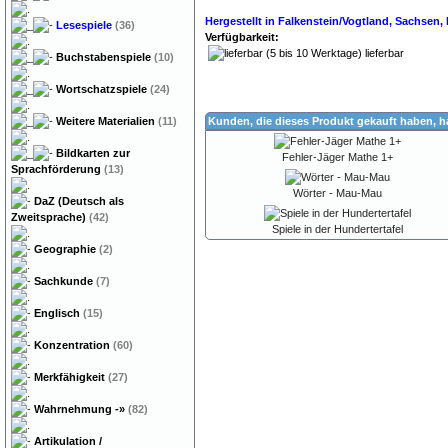
Hergestellt in Falkenstein/Vogtland, Sachsen
Lesespiele
(36)
Verfügbarkeit:
lieferbar
Buchstabenspiele
(10)
Wortschatzspiele
(24)
Weitere Materialien
(11)
Kunden, die dieses Produkt gekauft haben, 
Bildkarten zur
Fehler-Jäger Mathe 1+
Sprachförderung
(13)
Wörter - Mau-Mau
DaZ (Deutsch als
Zweitsprache)
(42)
Spiele in der Hundertertafel
Geographie
(2)
Sachkunde
(7)
Englisch
(15)
Konzentration
(60)
Merkfähigkeit
(27)
Wahrnehmung
-»
(82)
Artikulation /