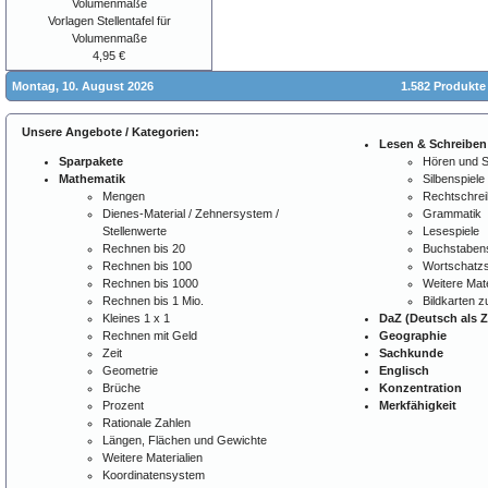
Vorlagen Stellentafel für
Volumenmaße
4,95 €
Montag, 10. August 2026
1.582 Produkte
Unsere Angebote / Kategorien:
Lesen & Schreiben
Sparpakete
Hören und 
Mathematik
Silbenspiele
Mengen
Rechtschre
Dienes-Material / Zehnersystem /
Grammatik
Stellenwerte
Lesespiele
Rechnen bis 20
Buchstabens
Rechnen bis 100
Wortschatzs
Rechnen bis 1000
Weitere Mate
Rechnen bis 1 Mio.
Bildkarten 
Kleines 1 x 1
DaZ (Deutsch als 
Rechnen mit Geld
Geographie
Zeit
Sachkunde
Geometrie
Englisch
Brüche
Konzentration
Prozent
Merkfähigkeit
Rationale Zahlen
Längen, Flächen und Gewichte
Weitere Materialien
Koordinatensystem