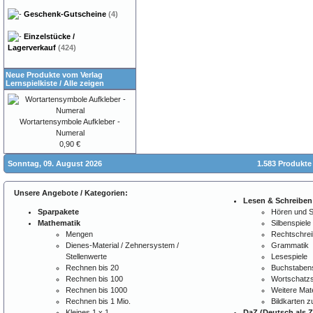
Geschenk-Gutscheine
(4)
Einzelstücke /
Lagerverkauf
(424)
Neue Produkte vom Verlag
Lernspielkiste
/
Alle zeigen
Wortartensymbole Aufkleber -
Numeral
0,90 €
Sonntag, 09. August 2026
1.583 Produkte
Unsere Angebote / Kategorien:
Lesen & Schreiben
Sparpakete
Hören und 
Mathematik
Silbenspiele
Mengen
Rechtschre
Dienes-Material / Zehnersystem /
Grammatik
Stellenwerte
Lesespiele
Rechnen bis 20
Buchstabens
Rechnen bis 100
Wortschatzs
Rechnen bis 1000
Weitere Mate
Rechnen bis 1 Mio.
Bildkarten 
Kleines 1 x 1
DaZ (Deutsch als 