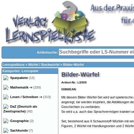
Artikelsuche:
Lernspielkiste
»
Würfel / Steckwürfel
»
Bilder-Würfel
Kategorien -Lernspiele
Bilder-Würfel
Sparpakete
(12)
Artikel-Nr.: LS500
Mathematik
-»
(320)
ISBN/EAN:
Lesen / Schreiben
-»
(313)
Mit diesem Bilder-Würfel-Set wird auf spielerische 
angeregt; sie werden inspiriert, die Abbildungen 
DaZ (Deutsch als
Geschichten zu verbinden.
Zweitsprache)
(42)
So wird u.a. auch das Sprachvermögen trainiert u
Geographie
(2)
Set, bestehend aus 6 Schaumstoff-Würfeln mit ei
Figuren, 2 Würfel mit Handlungsorten und 2 Würfel
Sachkunde
(7)