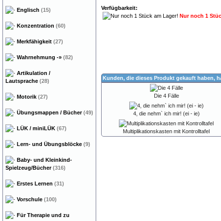
Verfügbarkeit:
Englisch
(15)
Nur noch 1 Stü
Konzentration
(60)
Merkfähigkeit
(27)
Wahrnehmung
-»
(82)
Artikulation /
Kunden, die dieses Produkt gekauft haben, 
Lautsprache
(28)
Die 4 Fälle
Motorik
(27)
Übungsmappen / Bücher
(49)
4, die nehm` ich mir! (ei - ie)
LÜK / miniLÜK
(67)
Multiplikationskasten mit Kontrolltafel
Lern- und Übungsblöcke
(9)
Baby- und Kleinkind-
Spielzeug/Bücher
(316)
Erstes Lernen
(31)
Vorschule
(100)
Für Therapie und zu