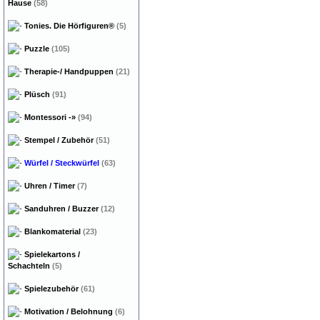
Hause
(58)
Tonies. Die Hörfiguren®
(5)
Puzzle
(105)
Therapie-/ Handpuppen
(21)
Plüsch
(91)
Montessori
-»
(94)
Stempel / Zubehör
(51)
Würfel / Steckwürfel
(63)
Uhren / Timer
(7)
Sanduhren / Buzzer
(12)
Blankomaterial
(23)
Spielekartons /
Schachteln
(5)
Spielezubehör
(61)
Motivation / Belohnung
(6)