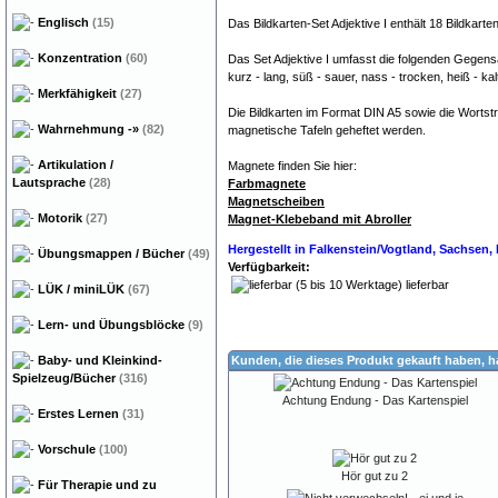
Englisch
(15)
Das Bildkarten-Set Adjektive I enthält 18 Bildkarte
Konzentration
(60)
Das Set Adjektive I umfasst die folgenden Gegens
kurz - lang, süß - sauer, nass - trocken, heiß - kalt, 
Merkfähigkeit
(27)
Die Bildkarten im Format DIN A5 sowie die Wortst
Wahrnehmung
-»
(82)
magnetische Tafeln geheftet werden.
Artikulation /
Magnete finden Sie hier:
Lautsprache
(28)
Farbmagnete
Magnetscheiben
Motorik
(27)
Magnet-Klebeband mit Abroller
Hergestellt in Falkenstein/Vogtland, Sachsen
Übungsmappen / Bücher
(49)
Verfügbarkeit:
lieferbar
LÜK / miniLÜK
(67)
Lern- und Übungsblöcke
(9)
Baby- und Kleinkind-
Kunden, die dieses Produkt gekauft haben, 
Spielzeug/Bücher
(316)
Achtung Endung - Das Kartenspiel
Erstes Lernen
(31)
Vorschule
(100)
Hör gut zu 2
Für Therapie und zu