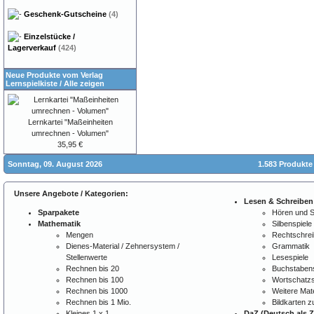
Geschenk-Gutscheine
(4)
Einzelstücke /
Lagerverkauf
(424)
Neue Produkte vom Verlag
Lernspielkiste
/
Alle zeigen
Lernkartei "Maßeinheiten
umrechnen - Volumen"
35,95 €
Sonntag, 09. August 2026
1.583 Produkte
Unsere Angebote / Kategorien:
Lesen & Schreiben
Sparpakete
Hören und 
Mathematik
Silbenspiele
Mengen
Rechtschre
Dienes-Material / Zehnersystem /
Grammatik
Stellenwerte
Lesespiele
Rechnen bis 20
Buchstabens
Rechnen bis 100
Wortschatzs
Rechnen bis 1000
Weitere Mate
Rechnen bis 1 Mio.
Bildkarten 
Kleines 1 x 1
DaZ (Deutsch als 