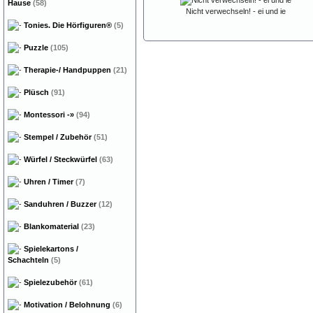
Hause
(58)
Nicht verwechseln! - ei und ie
Tonies. Die Hörfiguren®
(5)
Puzzle
(105)
Therapie-/ Handpuppen
(21)
Plüsch
(91)
Montessori
-»
(94)
Stempel / Zubehör
(51)
Würfel / Steckwürfel
(63)
Uhren / Timer
(7)
Sanduhren / Buzzer
(12)
Blankomaterial
(23)
Spielekartons /
Schachteln
(5)
Spielezubehör
(61)
Motivation / Belohnung
(6)