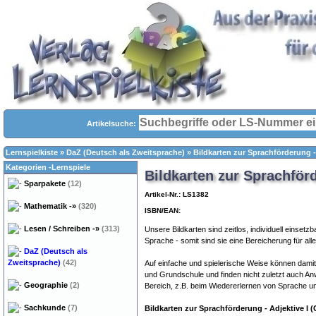
Artikelsuche:
Lernspielkiste
»
DaZ (Deutsch als Zweitsprache)
»
Bildkarten zur Sprachförderung -
Kategorien -Lernspiele
Bildkarten zur Sprachför
Sparpakete
(12)
Artikel-Nr.: LS1382
Mathematik
-»
(320)
ISBN/EAN:
Lesen / Schreiben
-»
(313)
Unsere Bildkarten sind zeitlos, individuell einsetzb
Sprache - somit sind sie eine Bereicherung für al
DaZ (Deutsch als
Zweitsprache)
(42)
Auf einfache und spielerische Weise können damit a
und Grundschule und finden nicht zuletzt auch An
Geographie
(2)
Bereich, z.B. beim Wiedererlernen von Sprache un
Sachkunde
(7)
Bildkarten zur Sprachförderung - Adjektive I 