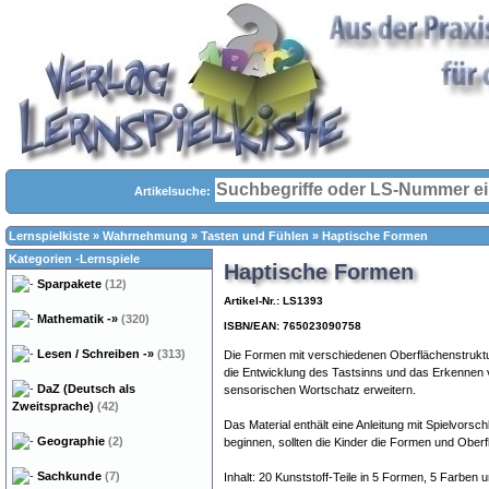
Artikelsuche:
Lernspielkiste
»
Wahrnehmung
»
Tasten und Fühlen
»
Haptische Formen
Kategorien -Lernspiele
Haptische Formen
Sparpakete
(12)
Artikel-Nr.: LS1393
Mathematik
-»
(320)
ISBN/EAN: 765023090758
Lesen / Schreiben
-»
(313)
Die Formen mit verschiedenen Oberflächenstrukt
die Entwicklung des Tastsinns und das Erkennen v
DaZ (Deutsch als
sensorischen Wortschatz erweitern.
Zweitsprache)
(42)
Das Material enthält eine Anleitung mit Spielvorsc
Geographie
(2)
beginnen, sollten die Kinder die Formen und Ober
Sachkunde
(7)
Inhalt: 20 Kunststoff-Teile in 5 Formen, 5 Farben