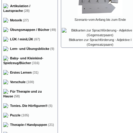
Artikulation /
Lautsprache
(28)
Szenario-vom Anfang bis zum Ende
Motorik
(27)
Übungsmappen / Bücher
(49)
LÜK / miniLÜK
(67)
Bildkarten zur Sprachförderung - Adjektive I
(Gegensatzpaare)
Lern- und Übungsblöcke
(9)
Baby- und Kleinkind-
Spielzeug/Bücher
(316)
Erstes Lernen
(31)
Vorschule
(100)
Für Therapie und zu
Hause
(58)
Tonies. Die Hörfiguren®
(5)
Puzzle
(105)
Therapie-/ Handpuppen
(21)