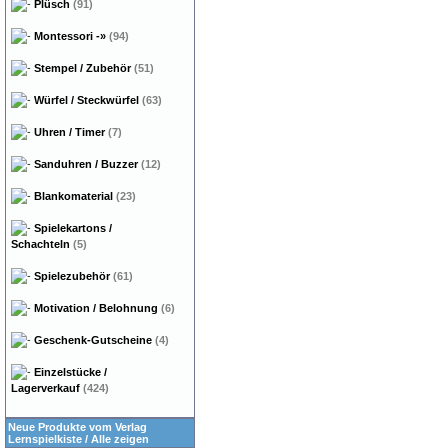
Plüsch
(91)
Montessori
-»
(94)
Stempel / Zubehör
(51)
Würfel / Steckwürfel
(63)
Uhren / Timer
(7)
Sanduhren / Buzzer
(12)
Blankomaterial
(23)
Spielekartons /
Schachteln
(5)
Spielezubehör
(61)
Motivation / Belohnung
(6)
Geschenk-Gutscheine
(4)
Einzelstücke /
Lagerverkauf
(424)
Neue Produkte vom Verlag
Lernspielkiste
/
Alle zeigen