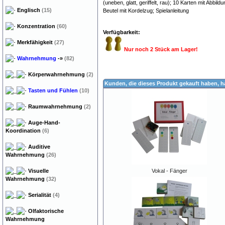
(uneben, glatt, geriffelt, rau); 10 Karten mit Abb
Englisch
(15)
Beutel mit Kordelzug; Spielanleitung
Konzentration
(60)
Verfügbarkeit:
Merkfähigkeit
(27)
Nur noch 2 Stück am Lager!
Wahrnehmung
-»
(82)
Körperwahrnehmung
(2)
Kunden, die dieses Produkt gekauft haben, 
Tasten und Fühlen
(10)
Raumwahrnehmung
(2)
Auge-Hand-
Koordination
(6)
Auditive
Wahrnehmung
(26)
Visuelle
Vokal - Fänger
Wahrnehmung
(32)
Serialität
(4)
Olfaktorische
Wahrnehmung