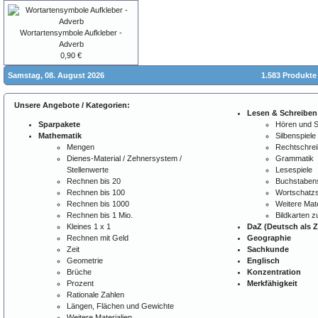
Wortartensymbole Aufkleber -
Adverb
0,90 €
Samstag, 08. August 2026
1.583 Produkte
Unsere Angebote / Kategorien:
Lesen & Schreiben
Sparpakete
Hören und 
Mathematik
Silbenspiele
Mengen
Rechtschre
Dienes-Material / Zehnersystem /
Grammatik
Stellenwerte
Lesespiele
Rechnen bis 20
Buchstabens
Rechnen bis 100
Wortschatzs
Rechnen bis 1000
Weitere Mate
Rechnen bis 1 Mio.
Bildkarten 
Kleines 1 x 1
DaZ (Deutsch als 
Rechnen mit Geld
Geographie
Zeit
Sachkunde
Geometrie
Englisch
Brüche
Konzentration
Prozent
Merkfähigkeit
Rationale Zahlen
Längen, Flächen und Gewichte
Weitere Materialien