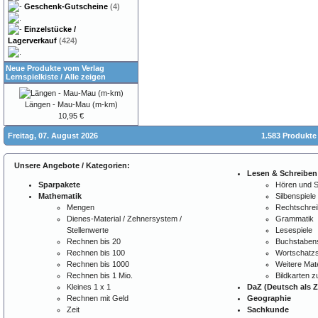
Geschenk-Gutscheine
(4)
Einzelstücke /
Lagerverkauf
(424)
Neue Produkte vom Verlag
Lernspielkiste
/
Alle zeigen
Längen - Mau-Mau (m-km)
10,95 €
Freitag, 07. August 2026
1.583 Produkte
Unsere Angebote / Kategorien:
Lesen & Schreiben
Sparpakete
Hören und 
Mathematik
Silbenspiele
Mengen
Rechtschre
Dienes-Material / Zehnersystem /
Grammatik
Stellenwerte
Lesespiele
Rechnen bis 20
Buchstabens
Rechnen bis 100
Wortschatzs
Rechnen bis 1000
Weitere Mate
Rechnen bis 1 Mio.
Bildkarten 
Kleines 1 x 1
DaZ (Deutsch als 
Rechnen mit Geld
Geographie
Zeit
Sachkunde