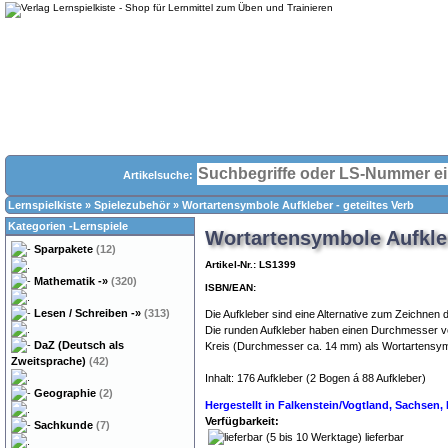
Artikelsuche:
Lernspielkiste
»
Spielezubehör
»
Wortartensymbole Aufkleber - geteiltes Verb
Kategorien -Lernspiele
Wortartensymbole Aufkleb
Sparpakete
(12)
Artikel-Nr.: LS1399
Mathematik
-»
(320)
ISBN/EAN:
Lesen / Schreiben
-»
(313)
Die Aufkleber sind eine Alternative zum Zeichnen 
Die runden Aufkleber haben einen Durchmesser vo
DaZ (Deutsch als
Kreis (Durchmesser ca. 14 mm) als Wortartensymbo
Zweitsprache)
(42)
Inhalt: 176 Aufkleber (2 Bogen á 88 Aufkleber)
Geographie
(2)
Hergestellt in Falkenstein/Vogtland, Sachsen
Verfügbarkeit:
Sachkunde
(7)
lieferbar