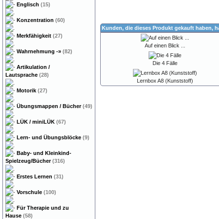
Englisch
(15)
Konzentration
(60)
Kunden, die dieses Produkt gekauft haben, 
Merkfähigkeit
(27)
Auf einen Blick ...
Wahrnehmung
-»
(82)
Die 4 Fälle
Artikulation /
Lautsprache
(28)
Lernbox A8 (Kunststoff)
Motorik
(27)
Übungsmappen / Bücher
(49)
LÜK / miniLÜK
(67)
Lern- und Übungsblöcke
(9)
Baby- und Kleinkind-
Spielzeug/Bücher
(316)
Erstes Lernen
(31)
Vorschule
(100)
Für Therapie und zu
Hause
(58)