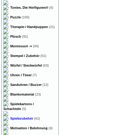
Tonies. Die Hörfiguren®
(5)
Puzzle
(105)
Therapie-/ Handpuppen
(21)
Plüsch
(91)
Montessori
-»
(94)
Stempel / Zubehör
(51)
Würfel / Steckwürfel
(63)
Uhren / Timer
(7)
Sanduhren / Buzzer
(12)
Blankomaterial
(23)
Spielekartons /
Schachteln
(5)
Spielezubehör
(61)
Motivation / Belohnung
(6)