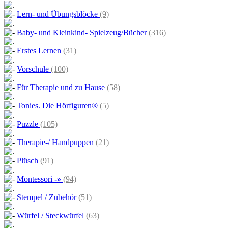
Lern- und Übungsblöcke
(9)
Baby- und Kleinkind- Spielzeug/Bücher
(316)
Erstes Lernen
(31)
Vorschule
(100)
Für Therapie und zu Hause
(58)
Tonies. Die Hörfiguren®
(5)
Puzzle
(105)
Therapie-/ Handpuppen
(21)
Plüsch
(91)
Montessori
-»
(94)
Stempel / Zubehör
(51)
Würfel / Steckwürfel
(63)