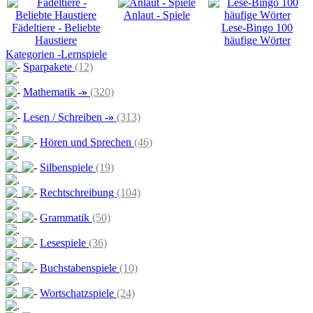
Anlaut - Spiele
Fädeltiere - Beliebte
Lese-Bingo 100
Haustiere
häufige Wörter
Kategorien -Lernspiele
Sparpakete
(12)
Mathematik
-»
(320)
Lesen / Schreiben
-»
(313)
Hören und Sprechen
(46)
Silbenspiele
(19)
Rechtschreibung
(104)
Grammatik
(50)
Lesespiele
(36)
Buchstabenspiele
(10)
Wortschatzspiele
(24)