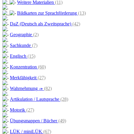
Weitere Materialien
(11)
Bildkarten zur Sprachförderung
(13)
DaZ (Deutsch als Zweitsprache)
(42)
Geographie
(2)
Sachkunde
(7)
Englisch
(15)
Konzentration
(60)
Merkfähigkeit
(27)
Wahrnehmung
-»
(82)
Artikulation / Lautsprache
(28)
Motorik
(27)
Übungsmappen / Bücher
(49)
LÜK / miniLÜK
(67)