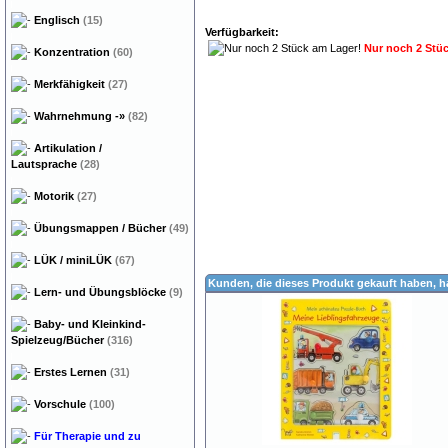
Englisch
(15)
Verfügbarkeit:
Nur noch 2 Stü
Konzentration
(60)
Merkfähigkeit
(27)
Wahrnehmung
-»
(82)
Artikulation /
Lautsprache
(28)
Motorik
(27)
Übungsmappen / Bücher
(49)
LÜK / miniLÜK
(67)
Kunden, die dieses Produkt gekauft haben, 
Lern- und Übungsblöcke
(9)
Baby- und Kleinkind-
Spielzeug/Bücher
(316)
Erstes Lernen
(31)
Vorschule
(100)
Für Therapie und zu