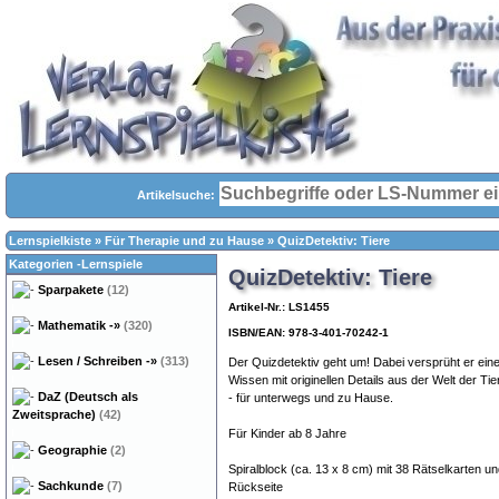
Artikelsuche:
Lernspielkiste
»
Für Therapie und zu Hause
»
QuizDetektiv: Tiere
Kategorien -Lernspiele
QuizDetektiv: Tiere
Sparpakete
(12)
Artikel-Nr.: LS1455
Mathematik
-»
(320)
ISBN/EAN: 978-3-401-70242-1
Lesen / Schreiben
-»
(313)
Der Quizdetektiv geht um! Dabei versprüht er e
Wissen mit originellen Details aus der Welt der Ti
DaZ (Deutsch als
- für unterwegs und zu Hause.
Zweitsprache)
(42)
Für Kinder ab 8 Jahre
Geographie
(2)
Spiralblock (ca. 13 x 8 cm) mit 38 Rätselkarten u
Sachkunde
(7)
Rückseite