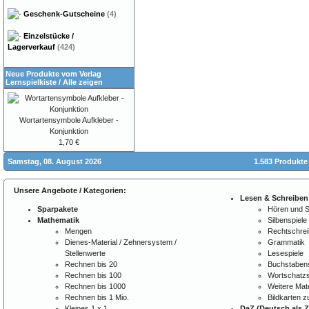
Geschenk-Gutscheine
(4)
Einzelstücke /
Lagerverkauf
(424)
Neue Produkte vom Verlag
Lernspielkiste
/
Alle zeigen
Wortartensymbole Aufkleber -
Konjunktion
1,70 €
Samstag, 08. August 2026
1.583 Produkte
Unsere Angebote / Kategorien:
Lesen & Schreiben
Sparpakete
Hören und 
Mathematik
Silbenspiele
Mengen
Rechtschre
Dienes-Material / Zehnersystem /
Grammatik
Stellenwerte
Lesespiele
Rechnen bis 20
Buchstabens
Rechnen bis 100
Wortschatzs
Rechnen bis 1000
Weitere Mate
Rechnen bis 1 Mio.
Bildkarten 
Kleines 1 x 1
DaZ (Deutsch als 