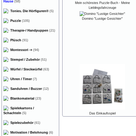
Hause
(58)
Mein schönstes Puzzle-Buch - Meine
Lieblingsfahrzeuge
Tonies. Die Hörfiguren®
(5)
Domino "Lustige Gesichter"
Puzzle
(105)
Therapie-/ Handpuppen
(21)
Plüsch
(91)
Montessori
-»
(94)
Stempel / Zubehör
(51)
Würfel / Steckwürfel
(63)
Uhren / Timer
(7)
Sanduhren / Buzzer
(12)
Blankomaterial
(23)
Spielekartons /
Schachteln
(5)
Das Einkaufsspiel
Spielezubehör
(61)
Motivation / Belohnung
(6)