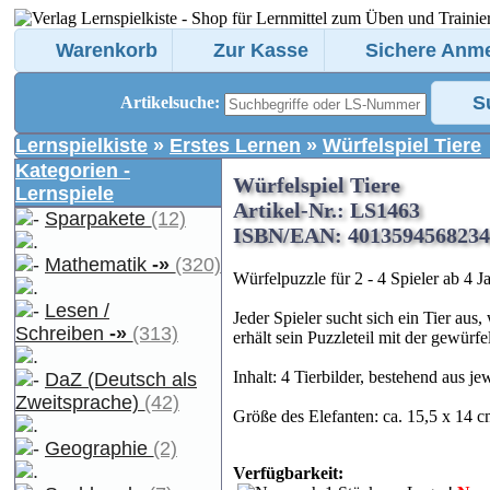
Warenkorb
Zur Kasse
Sichere Anm
S
Artikelsuche:
Lernspielkiste
»
Erstes Lernen
»
Würfelspiel Tiere
Kategorien -
Würfelspiel Tiere
Lernspiele
Artikel-Nr.: LS1463
Sparpakete
(12)
ISBN/EAN: 4013594568234
Mathematik
-»
(320)
Würfelpuzzle für 2 - 4 Spieler ab 4 J
Lesen /
Jeder Spieler sucht sich ein Tier a
Schreiben
-»
(313)
erhält sein Puzzleteil mit der gewürf
Inhalt: 4 Tierbilder, bestehend aus je
DaZ (Deutsch als
Zweitsprache)
(42)
Größe des Elefanten: ca. 15,5 x 14 
Geographie
(2)
Verfügbarkeit: