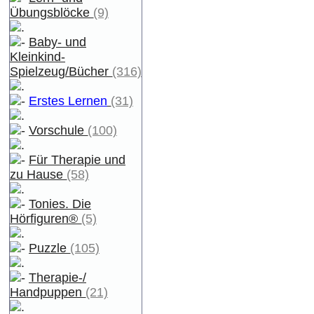
Übungsblöcke
(9)
Baby- und
Kleinkind-
Spielzeug/Bücher
(316)
Erstes Lernen
(31)
Vorschule
(100)
Für Therapie und
zu Hause
(58)
Tonies. Die
Hörfiguren®
(5)
Puzzle
(105)
Therapie-/
Handpuppen
(21)