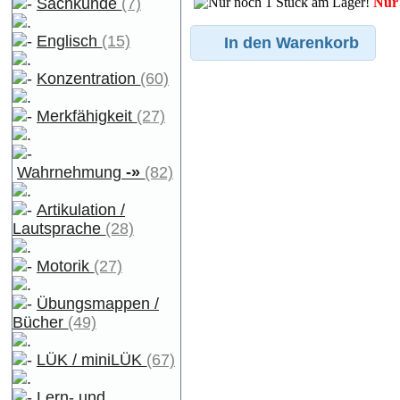
Nur 
Sachkunde
(7)
Englisch
(15)
In den Warenkorb
Konzentration
(60)
Merkfähigkeit
(27)
Wahrnehmung
-»
(82)
Artikulation /
Lautsprache
(28)
Motorik
(27)
Übungsmappen /
Bücher
(49)
LÜK / miniLÜK
(67)
Lern- und