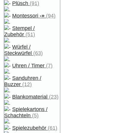
Plüsch
(91)
Montessori
-»
(94)
Stempel /
Zubehör
(51)
Würfel /
Steckwürfel
(63)
Uhren / Timer
(7)
Sanduhren /
Buzzer
(12)
Blankomaterial
(23)
Spielekartons /
Schachteln
(5)
Spielezubehör
(61)