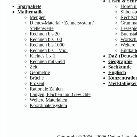
Lesen & Schr
Sparpakete
Hören u
Mathematik
Silbensp
Mengen
Rechtsc
Dienes-Material / Zehnersystem /
Gramma
Stellenwerte
Lesespie
Rechnen bis 20
Buchsta
Rechnen bis 100
Wortscha
Rechnen bis 1000
Weitere 
Rechnen bis 1 Mio.
Bildkart
Kleines 1 x 1
DaZ (Deutsch
Rechnen mit Geld
Geographie
Zeit
Sachkunde
Geometrie
Englisch
Brüche
Konzentratio
Prozent
Merkfähigkei
Rationale Zahlen
Längen, Flächen und Gewichte
Weitere Materialien
Koordinatensystem
Copyright © 2006 - 2026
Verlag Lernspi