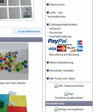
Datenschutz
Liefer- und
Versandkosten
Zahlungsmöglichkeiten:
- Vorkasse
In den Warenkorb
- Rechnung
- PayPal/Kreditkarte
- Barzahlung bei Abholung
Widerrufsbelehrung
Newsletter bestellen
Alle Preise inkl. Mwst.
Jagd nach dem Muster
Dyslexia Quality Award
Hersteller Info