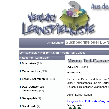
Artikelsuche:
Lernspielkiste
»
Konzentration
»
Memo Teil-Ganzes
Kategorien -Lernspiele
Memo Teil-Ganze
Sparpakete
(12)
Artikel-Nr.: LS310
Mathematik
-»
(320)
ISBN/EAN:
Lesen / Schreiben
-»
(313)
Bei diesem Memo, bestehend aus 18
eines Gegenstandes und ein Kärtc
DaZ (Deutsch als
Es schult die optische Wahrnehmung
Zweitsprache)
(42)
Autor: Kerstin Schulz
Vorschule Ki
Geographie
(2)
Hergestellt in Falkenstein/Vogt
Verfügbarkeit:
Sachkunde
(7)