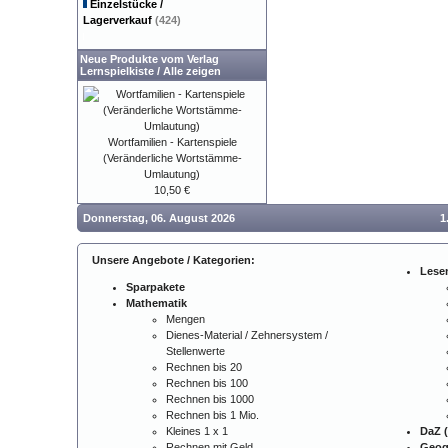
Einzelstücke /
Lagerverkauf
(424)
Neue Produkte vom Verlag
Lernspielkiste
/
Alle zeigen
Wortfamilien - Kartenspiele
(Veränderliche Wortstämme-
Umlautung)
10,50 €
Donnerstag, 06. August 2026
1
Unsere Angebote / Kategorien:
Lese
Sparpakete
Mathematik
Mengen
Dienes-Material / Zehnersystem /
Stellenwerte
Rechnen bis 20
Rechnen bis 100
Rechnen bis 1000
Rechnen bis 1 Mio.
Kleines 1 x 1
DaZ (
Rechnen mit Geld
Geog