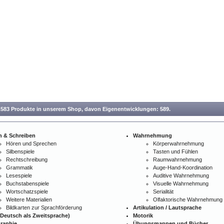
.583 Produkte in unserem Shop,
davon Eigenentwicklungen: 589.
n & Schreiben
Wahrnehmung
Hören und Sprechen
Körperwahrnehmung
Silbenspiele
Tasten und Fühlen
Rechtschreibung
Raumwahrnehmung
Grammatik
Auge-Hand-Koordination
Lesespiele
Auditive Wahrnehmung
Buchstabenspiele
Visuelle Wahrnehmung
Wortschatzspiele
Serialität
Weitere Materialien
Olfaktorische Wahrnehmung
Bildkarten zur Sprachförderung
Artikulation / Lautsprache
Deutsch als Zweitsprache)
Motorik
raphie
Übungsmappen und Bücher