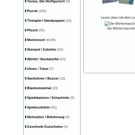
Tonies. Die Hörfiguren®
(5)
Puzzle
(105)
Lesen üben mit dem Les
Therapie-/ Handpuppen
(21)
Die Wörtermaschin
Plüsch
(91)
Montessori
-»
(94)
Stempel / Zubehör
(51)
Würfel / Steckwürfel
(63)
Uhren / Timer
(7)
Sanduhren / Buzzer
(12)
Blankomaterial
(23)
Spielekartons / Schachteln
(5)
Spielezubehör
(61)
Motivation / Belohnung
(6)
Geschenk-Gutscheine
(4)