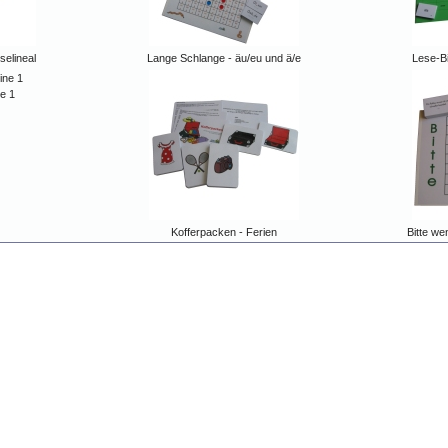
elineal
Lange Schlange - äu/eu und ä/e
Lese-Bi
e 1
Kofferpacken - Ferien
Bitte w