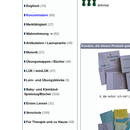
lieferbar
Englisch
(15)
Konzentration
(60)
Merkfähigkeit
(27)
Wahrnehmung
-»
(82)
Artikulation / Lautsprache
(28)
Kunden, die dieses Produkt gek
Motorik
(27)
Übungsmappen / Bücher
(49)
LÜK / miniLÜK
(67)
Lern- und Übungsblöcke
(9)
Baby- und Kleinkind-
Spielzeug/Bücher
(316)
4, die nehm` ich mir! (e
Erstes Lernen
(31)
Vorschule
(100)
Für Therapie und zu Hause
(58)