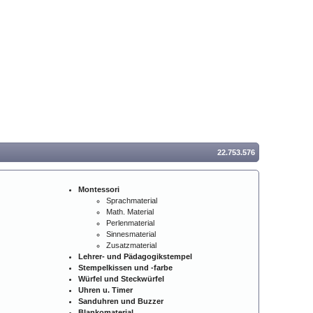
22.753.576
Montessori
Sprachmaterial
Math. Material
Perlenmaterial
Sinnesmaterial
Zusatzmaterial
Lehrer- und Pädagogikstempel
Stempelkissen und -farbe
Würfel und Steckwürfel
Uhren u. Timer
Sanduhren und Buzzer
Blankomaterial