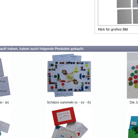
Klick für großes Bild
auft haben, haben auch folgende Produkte gekauft:
i - ie)
Schätze sammeln (s - ss - ß)
Die 