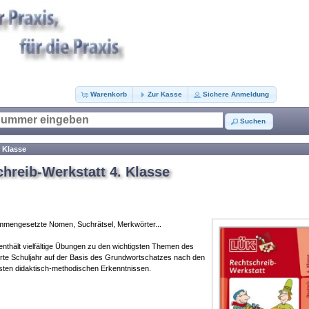
Warenkorb
Zur Kasse
Sichere Anmeldung
Suchen
 Klasse
hreib-Werkstatt 4. Klasse
ammengesetzte Nomen, Suchrätsel, Merkwörter...
nthält vielfältige Übungen zu den wichtigsten Themen des
ierte Schuljahr auf der Basis des Grundwortschatzes nach den
sten didaktisch-methodischen Erkenntnissen.