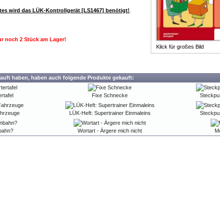
es wird das LÜK-Kontrollgerät [LS1467] benötigt!
.
r noch 2 Stück am Lager!
Klick für großes Bild
auft haben, haben auch folgende Produkte gekauft:
rtafel
Fixe Schnecke
Steckpu
ahrzeuge
LÜK-Heft: Supertrainer Einmaleins
Steckpu
nbahn?
Wortart - Ärgere mich nicht
M