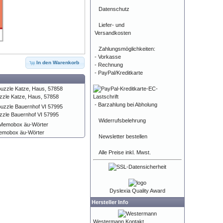
Datenschutz
Liefer- und
Versandkosten
Zahlungsmöglichkeiten:
- Vorkasse
In den Warenkorb
- Rechnung
- PayPal/Kreditkarte
zzle Katze, Haus, 57858
- Barzahlung bei Abholung
zzle Bauernhof VI 57995
Widerrufsbelehrung
emobox äu-Wörter
Newsletter bestellen
Alle Preise inkl. Mwst.
Dyslexia Quality Award
Hersteller Info
Westermann Kontakt