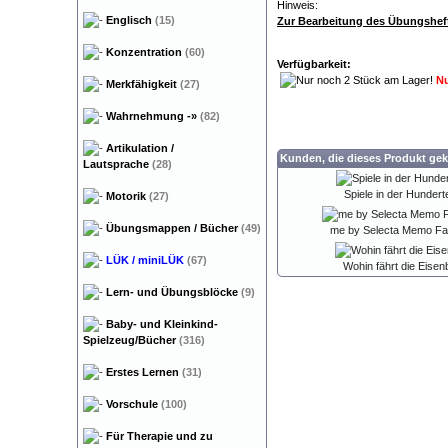
Hinweis:
Englisch
(15)
Zur Bearbeitung des Übungsheft
Konzentration
(60)
Verfügbarkeit:
Nu
Merkfähigkeit
(27)
Wahrnehmung
-»
(82)
Artikulation /
Kunden, die dieses Produkt gek
Lautsprache
(28)
Spiele in der Hunderte
Motorik
(27)
Übungsmappen / Bücher
(49)
me by Selecta Memo F
LÜK / miniLÜK
(67)
Wohin fährt die Eise
Lern- und Übungsblöcke
(9)
Baby- und Kleinkind-
Spielzeug/Bücher
(316)
Erstes Lernen
(31)
Vorschule
(100)
Für Therapie und zu