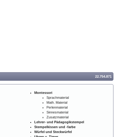
22.754.871
Montessori
Sprachmaterial
Math. Material
Perlenmaterial
Sinnesmaterial
Zusatzmaterial
Lehrer- und Pädagogikstempel
Stempelkissen und -farbe
Würfel und Steckwürfel
Uhren u. Timer