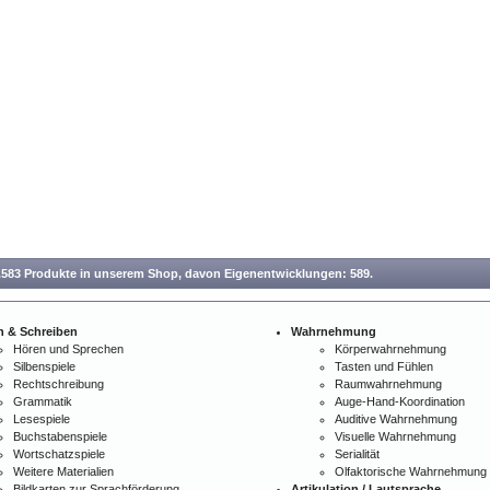
.583 Produkte in unserem Shop,
davon Eigenentwicklungen: 589.
n & Schreiben
Wahrnehmung
Hören und Sprechen
Körperwahrnehmung
Silbenspiele
Tasten und Fühlen
Rechtschreibung
Raumwahrnehmung
Grammatik
Auge-Hand-Koordination
Lesespiele
Auditive Wahrnehmung
Buchstabenspiele
Visuelle Wahrnehmung
Wortschatzspiele
Serialität
Weitere Materialien
Olfaktorische Wahrnehmung
Bildkarten zur Sprachförderung
Artikulation / Lautsprache