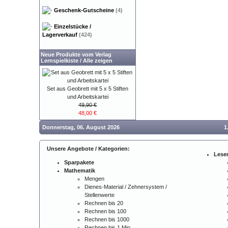
Geschenk-Gutscheine
(4)
Einzelstücke /
Lagerverkauf
(424)
Neue Produkte vom Verlag
Lernspielkiste
/
Alle zeigen
Set aus Geobrett mit 5 x 5 Stiften
und Arbeitskartei
49,90 €
48,00 €
Donnerstag, 06. August 2026
1
Unsere Angebote / Kategorien:
Lese
Sparpakete
Mathematik
Mengen
Dienes-Material / Zehnersystem /
Stellenwerte
Rechnen bis 20
Rechnen bis 100
Rechnen bis 1000
Rechnen bis 1 Mio.