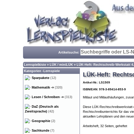
Artikelsuche:
Lernspielkiste
»
LÜK / miniLÜK
»
LÜK-Heft: Rechtschreib-Werkstatt 4.
Kategorien -Lernspiele
LÜK-Heft: Rechtsc
Sparpakete
(12)
Artikel-Nr.: LS1509
Mathematik
-»
(320)
ISBN/EAN: 978-3-89414-853-9
Lesen / Schreiben
-»
(313)
Mitlaut und Mitlauthäufungen, zus
DaZ (Deutsch als
Diese LÜK-Rechtschreibwerkstatt e
Zweitsprache)
(42)
Rechtschreibunterrichts für das v
aktuellen Lehrplänen und den neue
Geographie
(2)
Arbeitsheft, 32 Seiten, geheftet
Sachkunde
(7)