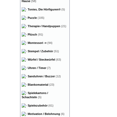
Hause
(58)
Tonies. Die Hörfiguren®
(5)
Puzzle
(105)
Therapie-/ Handpuppen
(21)
Plüsch
(91)
Montessori
-»
(94)
Stempel / Zubehör
(51)
Würfel / Steckwürfel
(63)
Uhren / Timer
(7)
Sanduhren / Buzzer
(12)
Blankomaterial
(23)
Spielekartons /
Schachteln
(5)
Spielezubehör
(61)
Motivation / Belohnung
(6)