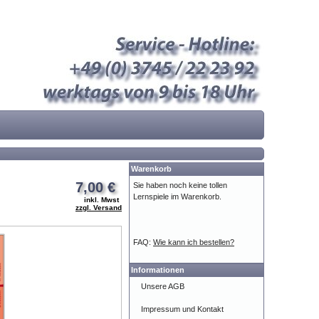
Warenkorb
7,00 €
Sie haben noch keine tollen
Lernspiele im Warenkorb.
inkl. Mwst
zzgl. Versand
FAQ:
Wie kann ich bestellen?
Informationen
Unsere AGB
Impressum und Kontakt