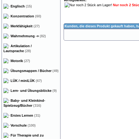
Verfügbarkeit:
Nur noch 2 Stü
Englisch
(15)
Konzentration
(60)
Merkfähigkeit
(27)
Kunden, die dieses Produkt gekauft haben, 
Wahrnehmung
-»
(82)
Artikulation /
Lautsprache
(28)
Motorik
(27)
Übungsmappen / Bücher
(49)
LÜK / miniLÜK
(67)
Lern- und Übungsblöcke
(9)
Baby- und Kleinkind-
Spielzeug/Bücher
(316)
Erstes Lernen
(31)
Vorschule
(100)
Für Therapie und zu