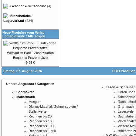
Geschenk-Gutscheine
(4)
Einzelstücke /
Lagerverkauf
(424)
Neue Produkte vom Verlag
Lernspielkiste
/
Alle zeigen
Wettlauf im Park - Zusatzkarten
Bequeme Prozentsätze
9,95 €
Freitag, 07. August 2026
1.583 Produkte
Unsere Angebote / Kategorien:
Lesen & Schreiben
Sparpakete
Hören und 
Mathematik
Silbenspiele
Mengen
Rechtschre
Dienes-Material / Zehnersystem /
Grammatik
Stellenwerte
Lesespiele
Rechnen bis 20
Buchstabens
Rechnen bis 100
Wortschatzs
Rechnen bis 1000
Weitere Mate
Rechnen bis 1 Mio.
Bildkarten 
Kleines 1 x 1
DaZ (Deutsch als 