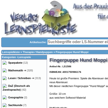
Artikelsuche:
Lernspielkiste
»
Therapie-/ Handpuppen
»
Fingerpuppe Hund Moppi
Kategorien -Lernspiele
Fingerpuppe Hund Moppi
Sparpakete
(12)
Artikel-Nr.: LS1586
Mathematik
-»
(320)
ISBN/EAN: 4001750986176
Lesen / Schreiben
-»
(313)
Heute ist große Premiere: Spiele die Abenteuer 
neue Abenteuer.
DaZ (Deutsch als
Mit dieser niedlichen Fingerpuppe "Hund Moppi" a
Zweitsprache)
(42)
Größe: 10 cm
Geographie
(2)
aus weichem Softwool-Material
Sachkunde
(7)