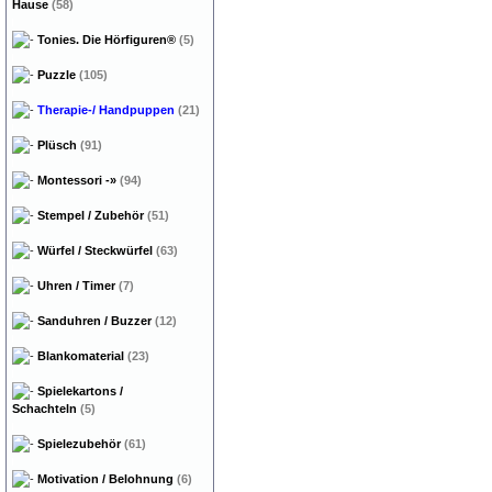
Hause
(58)
Tonies. Die Hörfiguren®
(5)
Puzzle
(105)
Therapie-/ Handpuppen
(21)
Plüsch
(91)
Montessori
-»
(94)
Stempel / Zubehör
(51)
Würfel / Steckwürfel
(63)
Uhren / Timer
(7)
Sanduhren / Buzzer
(12)
Blankomaterial
(23)
Spielekartons /
Schachteln
(5)
Spielezubehör
(61)
Motivation / Belohnung
(6)