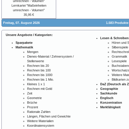
Lernkartei "Maßeinheiten
umrechnen - Volumen"
35,95 €
Freitag, 07. August 2026
1.583 Produkte
Unsere Angebote / Kategorien:
Lesen & Schreiben
Sparpakete
Hören und 
Mathematik
Silbenspiele
Mengen
Rechtschre
Dienes-Material / Zehnersystem /
Grammatik
Stellenwerte
Lesespiele
Rechnen bis 20
Buchstabens
Rechnen bis 100
Wortschatzs
Rechnen bis 1000
Weitere Mate
Rechnen bis 1 Mio.
Bildkarten 
Kleines 1 x 1
DaZ (Deutsch als 
Rechnen mit Geld
Geographie
Zeit
Sachkunde
Geometrie
Englisch
Brüche
Konzentration
Prozent
Merkfähigkeit
Rationale Zahlen
Längen, Flächen und Gewichte
Weitere Materialien
Koordinatensystem