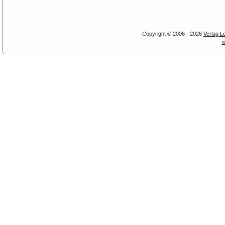
Copyright © 2006 - 2026
Verlag L
w