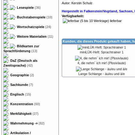
Autor: Kerstin Schulz
Legasthenie Legaste
Lesespiele
(36)
Hergestellt in Falkenstein/Vogtland, Sachsen
Verfügbarkeit:
Buchstabenspiele
(10)
lieferbar
Wortschatzspiele
(24)
Weitere Materialien
(11)
Kunden, die dieses Produkt gekauft haben, 
Bildkarten zur
Sprachförderung
(13)
miniLÜK-Heft: Sprachtrainer 1
DaZ (Deutsch als
4, die nehm` ich mir! (Plosivlaute)
Zweitsprache)
(42)
Lange Schlange - äu/eu und ä/e
Geographie
(2)
Sachkunde
(7)
Englisch
(15)
Konzentration
(60)
Merkfähigkeit
(27)
Wahrnehmung
-»
(82)
Artikulation /