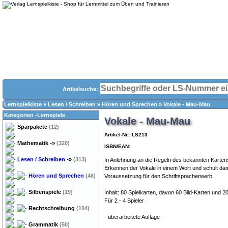
Artikelsuche:
Lernspielkiste
»
Lesen / Schreiben
»
Hören und Sprechen
»
Vokale - Mau-Mau
Kategorien -Lernspiele
Vokale - Mau-Mau
Sparpakete
(12)
Artikel-Nr.: LS213
Mathematik
-»
(320)
ISBN/EAN:
Lesen / Schreiben
-»
(313)
In Anlehnung an die Regeln des bekannten Kartens
Erkennen der Vokale in einem Wort und schult dam
Hören und Sprechen
(46)
Voraussetzung für den Schriftspracherwerb.
Silbenspiele
(19)
Inhalt: 80 Spielkarten, davon 60 Bild-Karten und 
Für 2 - 4 Spieler
Rechtschreibung
(104)
- überarbeitete Auflage -
Grammatik
(50)