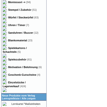
Montessori
-»
(94)
Stempel / Zubehör
(51)
Würfel / Steckwürfel
(63)
Uhren / Timer
(7)
Sanduhren / Buzzer
(12)
Blankomaterial
(23)
Spielekartons /
Schachteln
(5)
Spielezubehör
(61)
Motivation / Belohnung
(6)
Geschenk-Gutscheine
(4)
Einzelstücke /
Lagerverkauf
(424)
Neue Produkte vom Verlag
Lernspielkiste
/
Alle zeigen