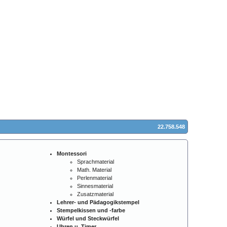
22.758.548
Montessori
Sprachmaterial
Math. Material
Perlenmaterial
Sinnesmaterial
Zusatzmaterial
Lehrer- und Pädagogikstempel
Stempelkissen und -farbe
Würfel und Steckwürfel
Uhren u. Timer