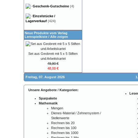
Geschenk-Gutscheine
(4)
Einzelstücke /
Lagerverkauf
(424)
Neue Produkte vom Verlag
Lernspielkiste
/
Alle zeigen
Set aus Geobrett mit 5 x 5 Stiften
und Arbeitskartei
49,90 €
48,00 €
Freitag, 07. August 2026
1
Unsere Angebote / Kategorien:
Lese
Sparpakete
Mathematik
Mengen
Dienes-Material / Zehnersystem /
Stellenwerte
Rechnen bis 20
Rechnen bis 100
Rechnen bis 1000
Rechnen bis 1 Mio.