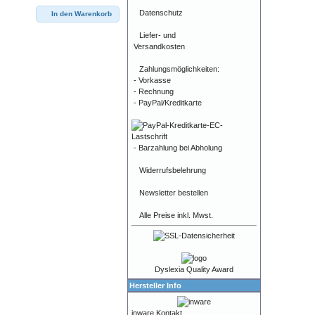
Datenschutz
In den Warenkorb
Liefer- und
Versandkosten
Zahlungsmöglichkeiten:
- Vorkasse
- Rechnung
- PayPal/Kreditkarte
- Barzahlung bei Abholung
Widerrufsbelehrung
Newsletter bestellen
Alle Preise inkl. Mwst.
Dyslexia Quality Award
Hersteller Info
inware Kontakt