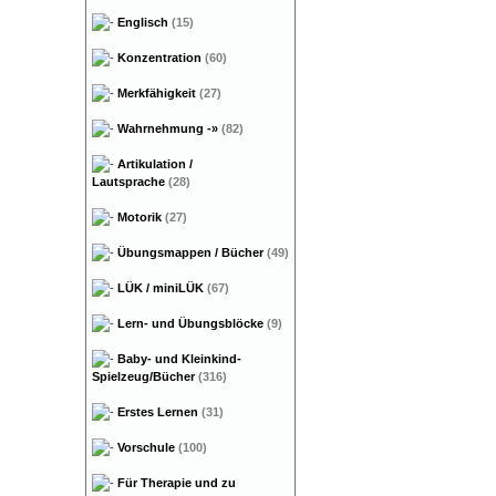
Englisch
(15)
Konzentration
(60)
Merkfähigkeit
(27)
Wahrnehmung
-»
(82)
Artikulation /
Lautsprache
(28)
Motorik
(27)
Übungsmappen / Bücher
(49)
LÜK / miniLÜK
(67)
Lern- und Übungsblöcke
(9)
Baby- und Kleinkind-
Spielzeug/Bücher
(316)
Erstes Lernen
(31)
Vorschule
(100)
Für Therapie und zu