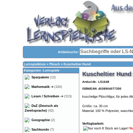
Artikelsuche:
Lernspielkiste
»
Plüsch
»
Kuscheltier Hund
Kategorien -Lernspiele
Kuscheltier Hund
Sparpakete
(12)
Artikel-Nr.: LS1648
Mathematik
-»
(320)
ISBN/EAN: 4038904077350
Lesen / Schreiben
-»
(313)
kuschelige Plüschfigur, für jedes Al
DaZ (Deutsch als
Größe: ca. 30 cm
Zweitsprache)
(42)
Material: 100 % Polyester, waschb
Geographie
(2)
Verfügbarkeit:
Nu
Sachkunde
(7)