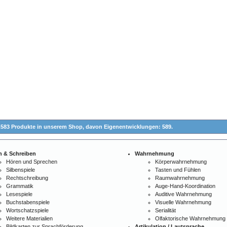
.583 Produkte in unserem Shop,
davon Eigenentwicklungen: 589.
n & Schreiben
Wahrnehmung
Hören und Sprechen
Körperwahrnehmung
Silbenspiele
Tasten und Fühlen
Rechtschreibung
Raumwahrnehmung
Grammatik
Auge-Hand-Koordination
Lesespiele
Auditive Wahrnehmung
Buchstabenspiele
Visuelle Wahrnehmung
Wortschatzspiele
Serialität
Weitere Materialien
Olfaktorische Wahrnehmung
Bildkarten zur Sprachförderung
Artikulation / Lautsprache