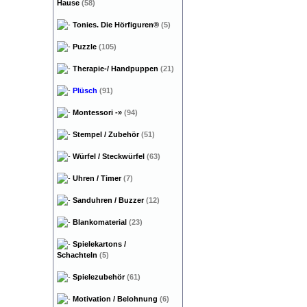
Hause
(58)
Tonies. Die Hörfiguren®
(5)
Puzzle
(105)
Therapie-/ Handpuppen
(21)
Plüsch
(91)
Montessori
-»
(94)
Stempel / Zubehör
(51)
Würfel / Steckwürfel
(63)
Uhren / Timer
(7)
Sanduhren / Buzzer
(12)
Blankomaterial
(23)
Spielekartons /
Schachteln
(5)
Spielezubehör
(61)
Motivation / Belohnung
(6)