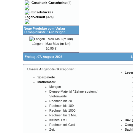
Geschenk-Gutscheine
(4)
Einzelstücke /
Lagerverkauf
(424)
Neue Produkte vom Verlag
Lernspielkiste
/
Alle zeigen
Längen - Mau-Mau (m-km)
10,95 €
Freitag, 07. August 2026
1
Unsere Angebote / Kategorien:
Lese
Sparpakete
Mathematik
Mengen
Dienes-Material / Zehnersystem /
Stellenwerte
Rechnen bis 20
Rechnen bis 100
Rechnen bis 1000
Rechnen bis 1 Mio.
Kleines 1 x 1
DaZ (
Rechnen mit Geld
Geog
Zeit
Sach