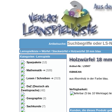
Artikelsuche:
Lernspielkiste
»
Würfel / Steckwürfel
»
Holzwürfel 18 mm blau
Kategorien -Lernspiele
Holzwürfel 18 mm
Sparpakete
(12)
Artikel-Nr.: LS507
Mathematik
-»
(320)
ISBN/EAN:
Lesen / Schreiben
-»
(313)
aus Ahornholz in der Farbe blau.
DaZ (Deutsch als
Verfügbarkeit:
Zweitsprache)
(42)
lie
Geographie
(2)
Sachkunde
(7)
Kunden, die dieses Produkt gek