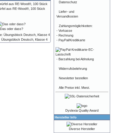
Datenschutz
ürfel aus RE-Wood®, 100 Stück
Liefer- und
Versandkosten
Zahlungsmöglichkeiten:
Das oder dass?
- Vorkasse
- Rechnung
le: Übungsblock Deutsch, Klasse 4
- PayPal/Kreditkarte
- Barzahlung bei Abholung
Widerrufsbelehrung
Newsletter bestellen
Alle Preise inkl. Mwst.
Dyslexia Quality Award
Hersteller Info
Diverse Hersteller