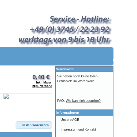
Warenkorb
0,40 €
Sie haben noch keine tollen
Lernspiele im Warenkorb.
inkl. Mwst
zzgl. Versand
FAQ:
Wie kann ich bestellen?
Informationen
Unsere AGB
In den Warenkorb
Impressum und Kontakt