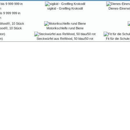
sigikid - Greifling Krokodil
Dienes-Einerw
s 9 999 999 in
n
ood®, 10 Stück
Motorikschleife rund Biene
n)
Steckwürfel aus ReWood, 50 blau/50 rot
Fit für die Schu