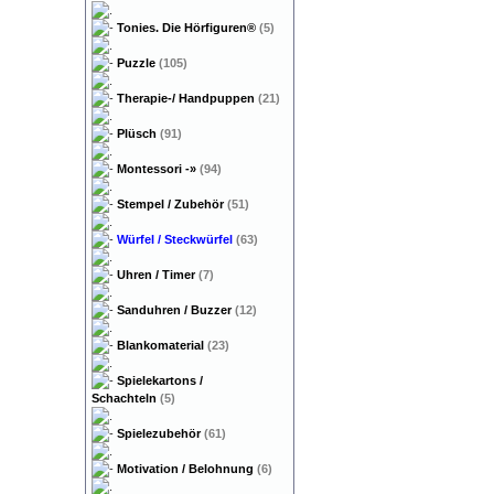
Tonies. Die Hörfiguren®
(5)
Puzzle
(105)
Therapie-/ Handpuppen
(21)
Plüsch
(91)
Montessori
-»
(94)
Stempel / Zubehör
(51)
Würfel / Steckwürfel
(63)
Uhren / Timer
(7)
Sanduhren / Buzzer
(12)
Blankomaterial
(23)
Spielekartons /
Schachteln
(5)
Spielezubehör
(61)
Motivation / Belohnung
(6)