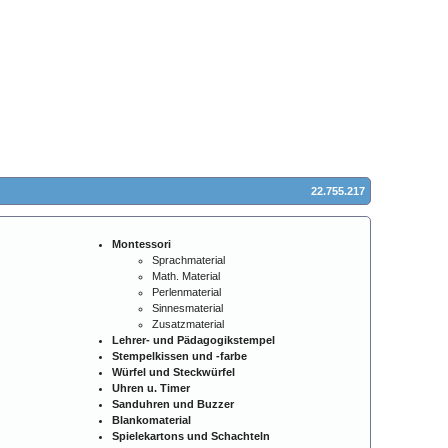
22.755.217
Montessori
Sprachmaterial
Math. Material
Perlenmaterial
Sinnesmaterial
Zusatzmaterial
Lehrer- und Pädagogikstempel
Stempelkissen und -farbe
Würfel und Steckwürfel
Uhren u. Timer
Sanduhren und Buzzer
Blankomaterial
Spielekartons und Schachteln