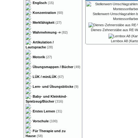
Englisch
(15)
Konzentration
(60)
Stellenwert-Umschlagzahlen bi
Montessorifarbe
Merkfähigkeit
(27)
Dienes-Zehnerstäbe aus RE-W
Wahrnehmung
-»
(82)
Lernbox A8 (Karto
Artikulation /
Lautsprache
(28)
Motorik
(27)
Übungsmappen / Bücher
(49)
LÜK / miniLÜK
(67)
Lern- und Übungsblöcke
(9)
Baby- und Kleinkind-
Spielzeug/Bücher
(316)
Erstes Lernen
(31)
Vorschule
(100)
Für Therapie und zu
Hause
(58)