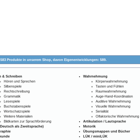
.583 Produkte in unserem Shop,
davon Eigenentwicklungen: 589.
n & Schreiben
Wahrnehmung
Hören und Sprechen
Körperwahrnehmung
Silbenspiele
Tasten und Fühlen
Rechtschreibung
Raumwahrnehmung
Grammatik
Auge-Hand-Koordination
Lesespiele
Auditive Wahrnehmung
Buchstabenspiele
Visuelle Wahrnehmung
Wortschatzspiele
Serialität
Weitere Materialien
Olfaktorische Wahrnehmung
Bildkarten zur Sprachförderung
Artikulation / Lautsprache
Deutsch als Zweitsprache)
Motorik
raphie
Übungsmappen und Bücher
kunde
LÜK / miniLÜK