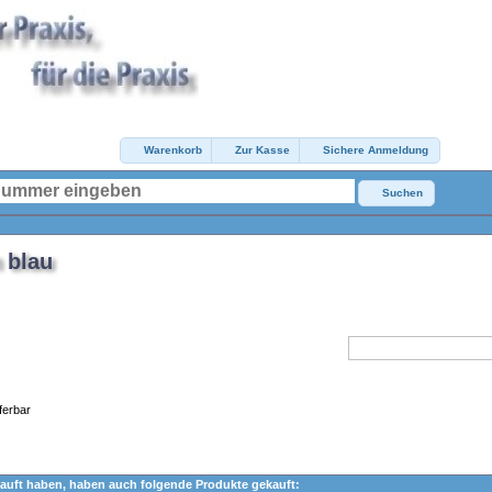
Warenkorb
Zur Kasse
Sichere Anmeldung
Suchen
 blau
ferbar
auft haben, haben auch folgende Produkte gekauft: