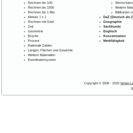
Rechnen bis 100
Wortschatzs
Rechnen bis 1000
Weitere Mate
Rechnen bis 1 Mio.
Bildkarten 
Kleines 1 x 1
DaZ (Deutsch als 
Rechnen mit Geld
Geographie
Zeit
Sachkunde
Geometrie
Englisch
Brüche
Konzentration
Prozent
Merkfähigkeit
Rationale Zahlen
Längen, Flächen und Gewichte
Weitere Materialien
Koordinatensystem
Copyright © 2006 - 2026
Verlag L
w