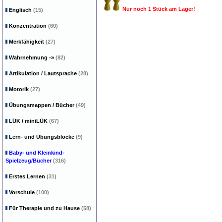
Nur noch 1 Stück am Lager!
Englisch
(15)
Konzentration
(60)
Merkfähigkeit
(27)
Wahrnehmung
-»
(82)
Artikulation / Lautsprache
(28)
Motorik
(27)
Übungsmappen / Bücher
(49)
LÜK / miniLÜK
(67)
Lern- und Übungsblöcke
(9)
Baby- und Kleinkind-
Spielzeug/Bücher
(316)
Erstes Lernen
(31)
Vorschule
(100)
Für Therapie und zu Hause
(58)