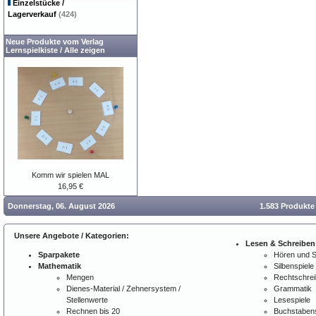
Einzelstücke /
Lagerverkauf
(424)
Neue Produkte vom Verlag
Lernspielkiste
/
Alle zeigen
Komm wir spielen MAL
16,95 €
Donnerstag, 06. August 2026
1.583 Produkte
Unsere Angebote / Kategorien:
Lesen & Schreiben
Sparpakete
Hören und 
Mathematik
Silbenspiele
Mengen
Rechtschre
Dienes-Material / Zehnersystem /
Grammatik
Stellenwerte
Lesespiele
Rechnen bis 20
Buchstabens