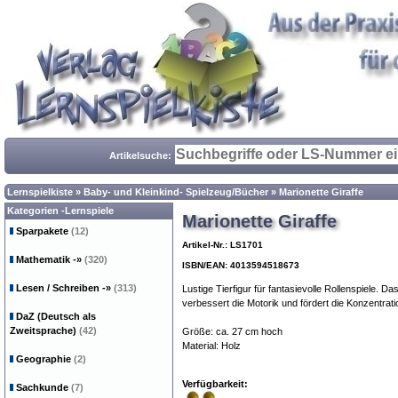
Artikelsuche:
Lernspielkiste
»
Baby- und Kleinkind- Spielzeug/Bücher
»
Marionette Giraffe
Kategorien -Lernspiele
Marionette Giraffe
Sparpakete
(12)
Artikel-Nr.: LS1701
Mathematik
-»
(320)
ISBN/EAN: 4013594518673
Lesen / Schreiben
-»
(313)
Lustige Tierfigur für fantasievolle Rollenspiele. D
verbessert die Motorik und fördert die Konzentrati
DaZ (Deutsch als
Zweitsprache)
(42)
Größe: ca. 27 cm hoch
Material: Holz
Geographie
(2)
Verfügbarkeit:
Sachkunde
(7)