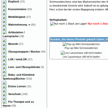
Englisch
(15)
Schmusetierchens sind das Markenzeichen des fran
zu bestickende Gesicht wird. Kaloo® ist es gelung
Konzentration
(60)
Herz schon bei der ersten Begegnung erobern. Al
Merkfähigkeit
(27)
Verfügbarkeit:
Nur noch 1 Stü
Wahrnehmung
-»
(82)
Artikulation /
Lautsprache
(28)
Kunden, die dieses Produkt gekauft haben, 
Motorik
(27)
Pop-up-Mini Schneewittchen
Übungsmappen / Bücher
(49)
Leo Lausemaus will nicht baden
LÜK / miniLÜK
(67)
Lern- und Übungsblöcke
(9)
Baby- und Kleinkind-
Spielzeug/Bücher
(316)
Erstes Lernen
(31)
Vorschule
(100)
Für Therapie und zu
Hause
(58)