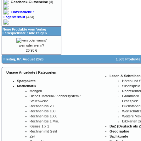
Geschenk-Gutscheine
(4)
Einzelstücke /
Lagerverkauf
(424)
Neue Produkte vom Verlag
Lernspielkiste
/
Alle zeigen
wen oder wenn?
26,95 €
Freitag, 07. August 2026
1.583 Produkte
Unsere Angebote / Kategorien:
Lesen & Schreiben
Sparpakete
Hören und 
Mathematik
Silbenspiele
Mengen
Rechtschre
Dienes-Material / Zehnersystem /
Grammatik
Stellenwerte
Lesespiele
Rechnen bis 20
Buchstabens
Rechnen bis 100
Wortschatzs
Rechnen bis 1000
Weitere Mate
Rechnen bis 1 Mio.
Bildkarten 
Kleines 1 x 1
DaZ (Deutsch als 
Rechnen mit Geld
Geographie
Zeit
Sachkunde