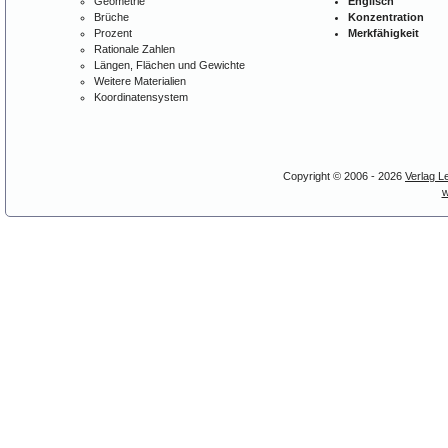
Geometrie
Englisch
Brüche
Konzentration
Prozent
Merkfähigkeit
Rationale Zahlen
Längen, Flächen und Gewichte
Weitere Materialien
Koordinatensystem
Copyright © 2006 - 2026
Verlag L
w