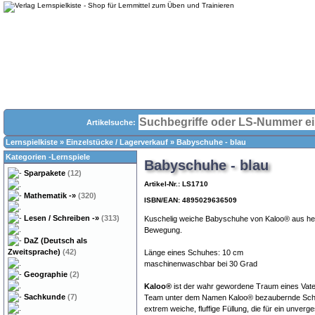
Artikelsuche:
Lernspielkiste
»
Einzelstücke / Lagerverkauf
»
Babyschuhe - blau
Kategorien -Lernspiele
Babyschuhe - blau
Sparpakete
(12)
Artikel-Nr.: LS1710
Mathematik
-»
(320)
ISBN/EAN: 4895029636509
Lesen / Schreiben
-»
(313)
Kuschelig weiche Babyschuhe von Kaloo® aus hel
Bewegung.
DaZ (Deutsch als
Zweitsprache)
(42)
Länge eines Schuhes: 10 cm
maschinenwaschbar bei 30 Grad
Geographie
(2)
Kaloo®
ist der wahr gewordene Traum eines Vaters
Sachkunde
(7)
Team unter dem Namen Kaloo® bezaubernde Schmus
extrem weiche, fluffige Füllung, die für ein unver