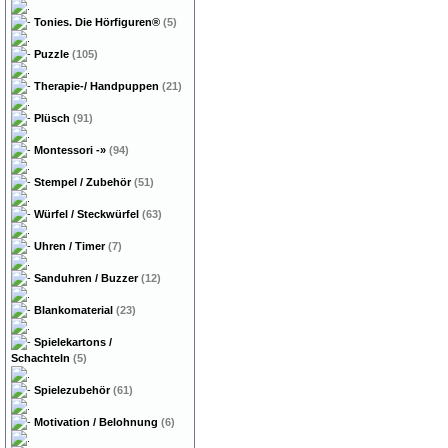
Tonies. Die Hörfiguren®
(5)
Puzzle
(105)
Therapie-/ Handpuppen
(21)
Plüsch
(91)
Montessori
-»
(94)
Stempel / Zubehör
(51)
Würfel / Steckwürfel
(63)
Uhren / Timer
(7)
Sanduhren / Buzzer
(12)
Blankomaterial
(23)
Spielekartons /
Schachteln
(5)
Spielezubehör
(61)
Motivation / Belohnung
(6)