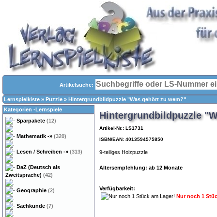
Artikelsuche:
Lernspielkiste
»
Puzzle
»
Hintergrundbildpuzzle "Was gehört zu wem?"
Kategorien -Lernspiele
Hintergrundbildpuzzle "
Sparpakete
(12)
Artikel-Nr.: LS1731
Mathematik
-»
(320)
ISBN/EAN: 4013594575850
Lesen / Schreiben
-»
(313)
9-teiliges Holzpuzzle
DaZ (Deutsch als
Altersempfehlung: ab 12 Monate
Zweitsprache)
(42)
Verfügbarkeit:
Geographie
(2)
Nur noch 1 Stü
Sachkunde
(7)