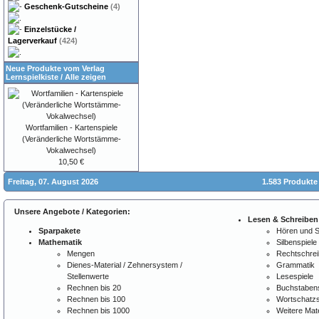
Geschenk-Gutscheine
(4)
Einzelstücke /
Lagerverkauf
(424)
Neue Produkte vom Verlag
Lernspielkiste
/
Alle zeigen
Wortfamilien - Kartenspiele
(Veränderliche Wortstämme-
Vokalwechsel)
10,50 €
Freitag, 07. August 2026
1.583 Produkte
Unsere Angebote / Kategorien:
Lesen & Schreiben
Sparpakete
Hören und 
Mathematik
Silbenspiele
Mengen
Rechtschre
Dienes-Material / Zehnersystem /
Grammatik
Stellenwerte
Lesespiele
Rechnen bis 20
Buchstabens
Rechnen bis 100
Wortschatzs
Rechnen bis 1000
Weitere Mate