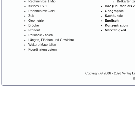
Rechnen bis 1 Mio.
Bildkarten 
Kleines 1 x 1
DaZ (Deutsch als 
Rechnen mit Geld
Geographie
Zeit
Sachkunde
Geometrie
Englisch
Brüche
Konzentration
Prozent
Merkfähigkeit
Rationale Zahlen
Längen, Flächen und Gewichte
Weitere Materialien
Koordinatensystem
Copyright © 2006 - 2026
Verlag L
w