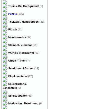
Tonies. Die Hörfiguren®
(5)
Puzzle
(105)
Therapie-/ Handpuppen
(21)
Plüsch
(91)
Montessori
-»
(94)
Stempel / Zubehör
(51)
Würfel / Steckwürfel
(63)
Uhren / Timer
(7)
Sanduhren / Buzzer
(12)
Blankomaterial
(23)
Spielekartons /
Schachteln
(5)
Spielezubehör
(61)
Motivation / Belohnung
(6)