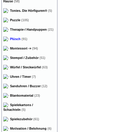
Hause
(58)
Tonies. Die Hörfiguren®
(5)
Puzzle
(105)
Therapie-/ Handpuppen
(21)
Plüsch
(91)
Montessori
-»
(94)
Stempel / Zubehör
(51)
Würfel / Steckwürfel
(63)
Uhren / Timer
(7)
Sanduhren / Buzzer
(12)
Blankomaterial
(23)
Spielekartons /
Schachteln
(5)
Spielezubehör
(61)
Motivation / Belohnung
(6)