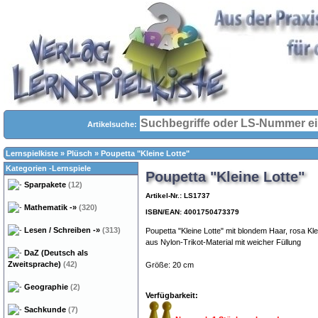
Artikelsuche:
Lernspielkiste
»
Plüsch
»
Poupetta "Kleine Lotte"
Kategorien -Lernspiele
Poupetta "Kleine Lotte"
Sparpakete
(12)
Artikel-Nr.: LS1737
Mathematik
-»
(320)
ISBN/EAN: 4001750473379
Lesen / Schreiben
-»
(313)
Poupetta "Kleine Lotte" mit blondem Haar, rosa Kl
aus Nylon-Trikot-Material mit weicher Füllung
DaZ (Deutsch als
Zweitsprache)
(42)
Größe: 20 cm
Geographie
(2)
Verfügbarkeit:
Sachkunde
(7)