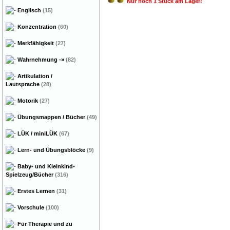
Nur noch 1 Stück am Lager!
Englisch
(15)
Konzentration
(60)
Merkfähigkeit
(27)
Wahrnehmung
-»
(82)
Artikulation /
Lautsprache
(28)
Motorik
(27)
Übungsmappen / Bücher
(49)
LÜK / miniLÜK
(67)
Lern- und Übungsblöcke
(9)
Baby- und Kleinkind-
Spielzeug/Bücher
(316)
Erstes Lernen
(31)
Vorschule
(100)
Für Therapie und zu