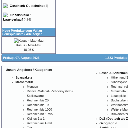
Geschenk-Gutscheine
(4)
Einzelstücke /
Lagerverkauf
(424)
Neue Produkte vom Verlag
Lernspielkiste
/
Alle zeigen
Kasus - Mau-Mau
10,95 €
Freitag, 07. August 2026
1.583 Produkte
Unsere Angebote / Kategorien:
Lesen & Schreiben
Sparpakete
Hören und 
Mathematik
Silbenspiele
Mengen
Rechtschre
Dienes-Material / Zehnersystem /
Grammatik
Stellenwerte
Lesespiele
Rechnen bis 20
Buchstabens
Rechnen bis 100
Wortschatzs
Rechnen bis 1000
Weitere Mate
Rechnen bis 1 Mio.
Bildkarten 
Kleines 1 x 1
DaZ (Deutsch als 
Rechnen mit Geld
Geographie
Zeit
Sachkunde