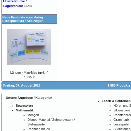
Einzelstücke /
Lagerverkauf
(424)
Neue Produkte vom Verlag
Lernspielkiste
/
Alle zeigen
Längen - Mau-Mau (m-km)
10,95 €
Freitag, 07. August 2026
1.583 Produkte
Unsere Angebote / Kategorien:
Lesen & Schreiben
Sparpakete
Hören und 
Mathematik
Silbenspiele
Mengen
Rechtschre
Dienes-Material / Zehnersystem /
Grammatik
Stellenwerte
Lesespiele
Rechnen bis 20
Buchstabens