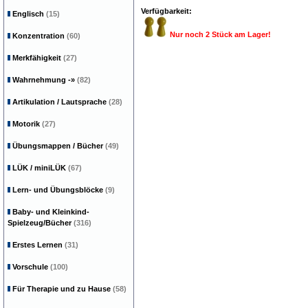
Verfügbarkeit:
Englisch
(15)
Nur noch 2 Stück am Lager!
Konzentration
(60)
Merkfähigkeit
(27)
Wahrnehmung
-»
(82)
Artikulation / Lautsprache
(28)
Motorik
(27)
Übungsmappen / Bücher
(49)
LÜK / miniLÜK
(67)
Lern- und Übungsblöcke
(9)
Baby- und Kleinkind-
Spielzeug/Bücher
(316)
Erstes Lernen
(31)
Vorschule
(100)
Für Therapie und zu Hause
(58)