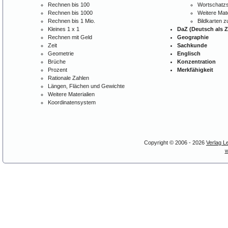
Rechnen bis 100
Wortschatzs
Rechnen bis 1000
Weitere Mate
Rechnen bis 1 Mio.
Bildkarten 
Kleines 1 x 1
DaZ (Deutsch als 
Rechnen mit Geld
Geographie
Zeit
Sachkunde
Geometrie
Englisch
Brüche
Konzentration
Prozent
Merkfähigkeit
Rationale Zahlen
Längen, Flächen und Gewichte
Weitere Materialien
Koordinatensystem
Copyright © 2006 - 2026
Verlag L
w