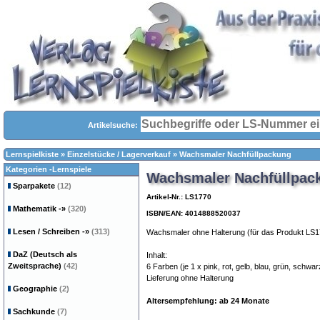
Artikelsuche:
Lernspielkiste
»
Einzelstücke / Lagerverkauf
»
Wachsmaler Nachfüllpackung
Kategorien -Lernspiele
Wachsmaler Nachfüllpac
Sparpakete
(12)
Artikel-Nr.: LS1770
Mathematik
-»
(320)
ISBN/EAN: 4014888520037
Lesen / Schreiben
-»
(313)
Wachsmaler ohne Halterung (für das Produkt LS1
DaZ (Deutsch als
Inhalt:
Zweitsprache)
(42)
6 Farben (je 1 x pink, rot, gelb, blau, grün, schwar
Lieferung ohne Halterung
Geographie
(2)
Altersempfehlung: ab 24 Monate
Sachkunde
(7)