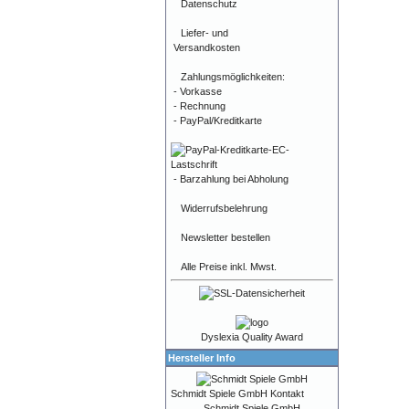
Datenschutz
Liefer- und
Versandkosten
Zahlungsmöglichkeiten:
- Vorkasse
- Rechnung
- PayPal/Kreditkarte
- Barzahlung bei Abholung
Widerrufsbelehrung
Newsletter bestellen
Alle Preise inkl. Mwst.
Dyslexia Quality Award
Hersteller Info
Schmidt Spiele GmbH Kontakt
Schmidt Spiele GmbH