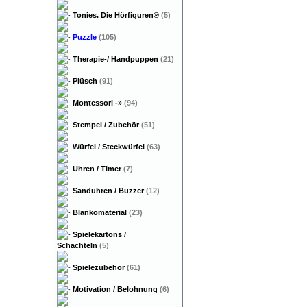
Tonies. Die Hörfiguren®
(5)
Puzzle
(105)
Therapie-/ Handpuppen
(21)
Plüsch
(91)
Montessori
-»
(94)
Stempel / Zubehör
(51)
Würfel / Steckwürfel
(63)
Uhren / Timer
(7)
Sanduhren / Buzzer
(12)
Blankomaterial
(23)
Spielekartons /
Schachteln
(5)
Spielezubehör
(61)
Motivation / Belohnung
(6)