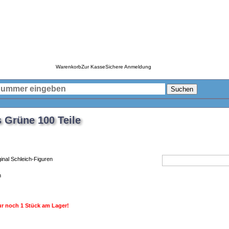
Warenkorb
Zur Kasse
Sichere Anmeldung
Suchen
s Grüne 100 Teile
iginal Schleich-Figuren
m
r noch 1 Stück am Lager!