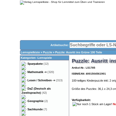
Artikelsuche:
Lernspielkiste
»
Puzzle
»
Puzzle: Ausritt ins Grüne 100 Teile
Kategorien -Lernspiele
Puzzle: Ausritt in
Sparpakete
(12)
Artikel-Nr.: LS1785
Mathematik
-»
(320)
ISBN/EAN: 4001504561901
Lesen / Schreiben
-»
(313)
100-teiliges Kinderpuzzle inkl. 2 or
DaZ (Deutsch als
Größe des Puzzles: 36,1 x 24,3 c
Zweitsprache)
(42)
Verfügbarkeit:
Geographie
(2)
Nu
Sachkunde
(7)