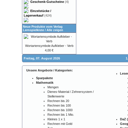
Geschenk-Gutscheine
(4)
Einzelstücke /
Lagerverkauf
(424)
Neue Produkte vom Verlag
Lernspielkiste
/
Alle zeigen
Wortartensymbole Aufkleber - Verb
4,00 €
Freitag, 07. August 2026
1
Unsere Angebote / Kategorien:
Lese
Sparpakete
Mathematik
Mengen
Dienes-Material / Zehnersystem /
Stellenwerte
Rechnen bis 20
Rechnen bis 100
Rechnen bis 1000
Rechnen bis 1 Mio.
Kleines 1 x 1
DaZ (
Rechnen mit Geld
Geog