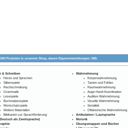
.583 Produkte in unserem Shop,
davon Eigenentwicklungen: 589.
n & Schreiben
Wahrnehmung
Hören und Sprechen
Körperwahrnehmung
Silbenspiele
Tasten und Fühlen
Rechtschreibung
Raumwahrnehmung
Grammatik
Auge-Hand-Koordination
Lesespiele
Auditive Wahrnehmung
Buchstabenspiele
Visuelle Wahrnehmung
Wortschatzspiele
Serialität
Weitere Materialien
Olfaktorische Wahrnehmung
Bildkarten zur Sprachförderung
Artikulation / Lautsprache
Deutsch als Zweitsprache)
Motorik
raphie
Übungsmappen und Bücher